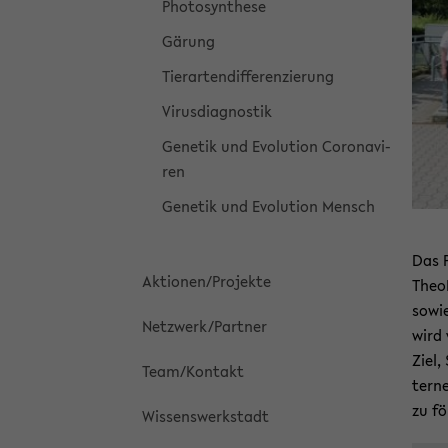
Pho­to­syn­the­se
Gä­rung
Tier­ar­ten­dif­fe­ren­zie­rung
Vi­rus­dia­gnos­tik
Ge­ne­tik und Evo­lu­ti­on Co­ro­na­vi­
ren
Ge­ne­tik und Evo­lu­ti­on Mensch
Das P
Ak­tio­nen/Pro­jek­te
TheoP
sowie
Netz­werk/Part­ner
wird 
Ziel,
Team/Kon­takt
ter­n
zu fö
Wis­sens­werk­stadt