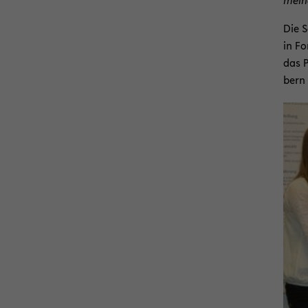
Die S
in Fo
das P
bern 