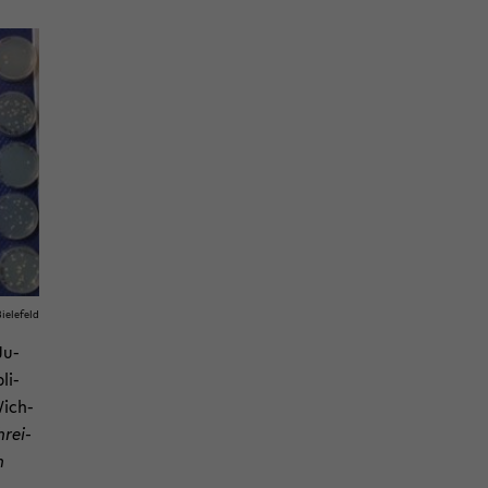
ie­le­feld
Ju­
li­
Wich­
hrei­
h