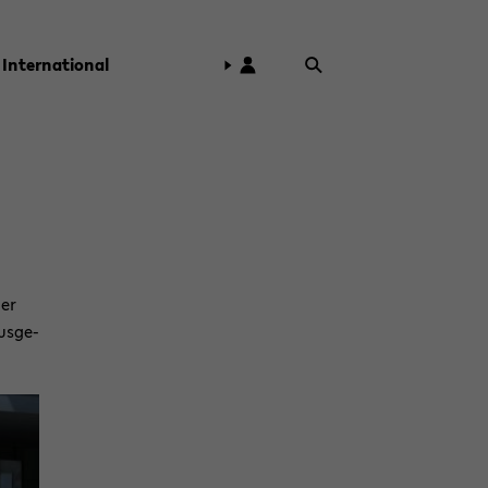
In­ter­na­tio­nal
der
us­ge­