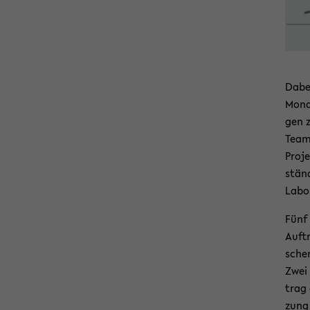
Dabei
Mo­na
gen z
Teams
Pro­j
stän­
La­bor
Fünf 
Auf­t
schen
Zwei 
trag 
zung 