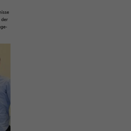
is­se
i der
g­ge­