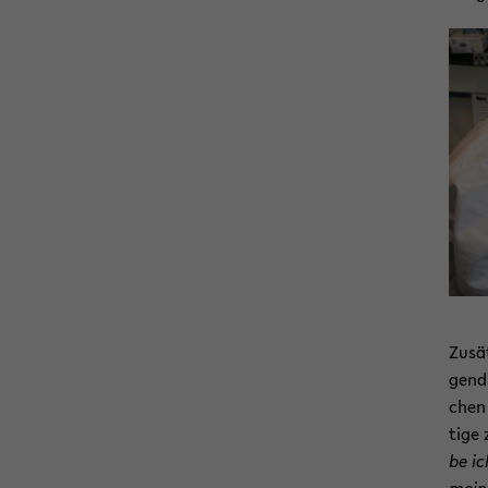
Zu­sä
gend­
chen 
ti­ge
be ic
meine