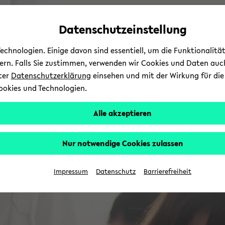
Automatische
zum
zum
zum
Inhaltswechsel
Hauptinhalt
Hauptmenü
Fußbereich
Datenschutzeinstellung
vermeiden
wechseln
wechseln
wechseln
chnologien. Einige davon sind essentiell, um die Funktionalit
sern. Falls Sie zustimmen, verwenden wir Cookies und Daten auc
nter
Datenschutzerklärung
einsehen und mit der Wirkung für die 
ookies und Technologien.
Alle akzeptieren
Nur notwendige Cookies zulassen
Impressum
Datenschutz
Barrierefreiheit