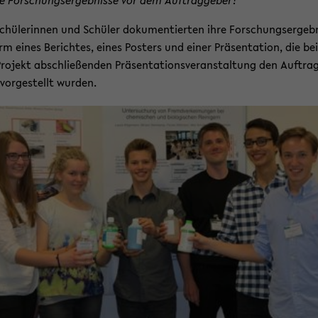
chü­le­rin­nen und Schü­ler do­ku­men­tier­ten ihre For­schungs­er­geb­n
rm eines Be­rich­tes, eines Pos­ters und einer Prä­sen­ta­ti­on, die be
ro­jekt ab­schlie­ßen­den Prä­sen­ta­ti­ons­ver­an­stal­tung den Auf­tra
vor­ge­stellt wur­den.