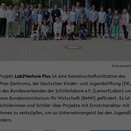
© Uni­ver­si­tät B
ro­jekt
Lab2Venture Plus
ist eine Ge­mein­schafts­in­itia­ti­ve des
rax-​Zentrums, der Deut­schen Kinder-​ und Ju­gend­stif­tung (DK
 des Bun­des­ver­ban­des der Schü­ler­la­bo­re e.V. (Lern­ort­La­bor) un
vom Bun­des­mi­nis­te­ri­um für Wirt­schaft (BMWi) ge­för­dert. Es is
 Schü­le­rin­nen und Schü­ler über Pro­jek­te mit Ernst­cha­rak­ter mit
eh­men zu ver­knüp­fen, um so Un­ter­neh­mer­geist bei den Ju­gend­l
r­dern.