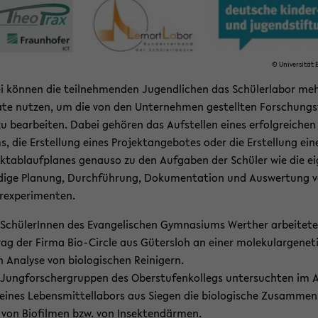
© Uni­ver­si­tät B
 kön­nen die teil­neh­men­den Ju­gend­li­chen das Schü­ler­la­bor meh­
­te nut­zen, um die von den Un­ter­neh­men ge­stell­ten For­schungs­
u be­ar­bei­ten. Dabei ge­hö­ren das Auf­stel­len eines er­folg­rei­chen
, die Er­stel­lung eines Pro­jekt­an­ge­bo­tes oder die Er­stel­lung ein
ekt­ab­lauf­pla­nes ge­nau­so zu den Auf­ga­ben der Schü­ler wie die ei
di­ge Pla­nung, Durch­füh­rung, Do­ku­men­ta­ti­on und Aus­wer­tung 
­ex­pe­ri­men­ten.
Schü­le­rIn­nen des Evan­ge­li­schen Gym­na­si­ums Wert­her ar­bei­te­t
rag der Firma Bio-​Circle aus Gü­ters­loh an einer mo­le­ku­lar­ge­ne­t
 Ana­ly­se von bio­lo­gi­schen Rei­ni­gern.
Jung­for­scher­grup­pen des Ober­stu­fen­kol­legs un­ter­such­ten im 
eines Le­bens­mit­tel­la­bors aus Sie­gen die bio­lo­gi­sche Zu­sam­men
von Bio­fil­men bzw. von In­sek­ten­där­men.