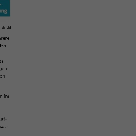
ie­le­feld
re­re
fra­
es
­gen­
von
en im
i­
Auf­
­set­