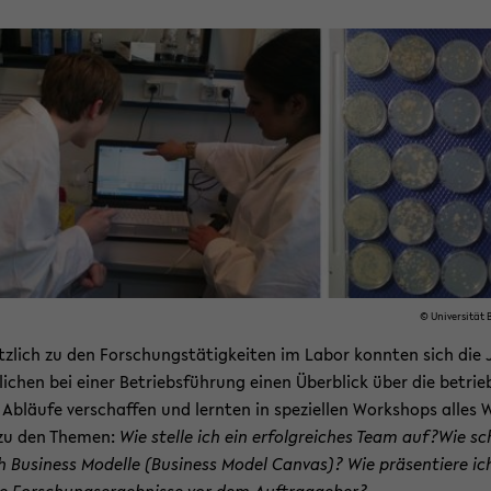
© Uni­ver­si­tät B
tz­lich zu den For­schungs­tä­tig­kei­ten im Labor konn­ten sich die 
li­chen bei einer Be­triebs­füh­rung einen Über­blick über die be­trieb­
Ab­läu­fe ver­schaf­fen und lern­ten in spe­zi­el­len Work­shops alles 
 zu den The­men:
Wie stel­le ich ein er­folg­rei­ches Team auf?Wie sc
h Busi­ness Mo­del­le (Busi­ness Model Can­vas)? Wie prä­sen­tie­re ic
 For­schungs­er­geb­nis­se vor dem Auf­trag­ge­ber?