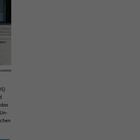
ie­le­feld
JS)
d
t das
 Un­
i­chen