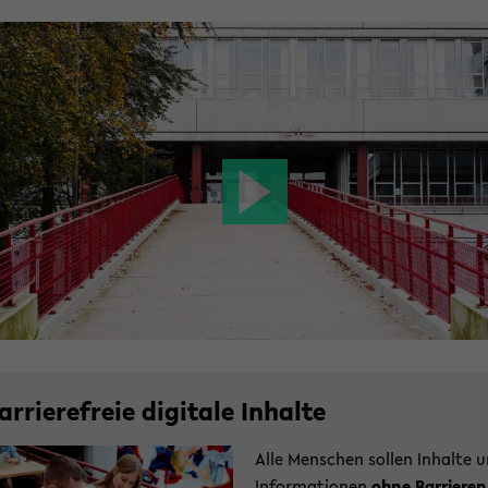
ar­rie­re­freie di­gi­ta­le In­hal­te
Alle Men­schen sol­len In­hal­te 
In­for­ma­tio­nen
ohne Bar­rie­ren