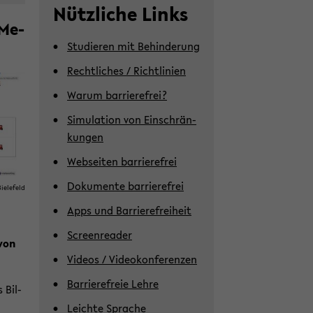
Nütz­li­che Links
 Me­
Stu­die­ren mit Be­hin­de­rung
Recht­li­ches / Richt­li­ni­en
Warum bar­rie­re­frei?
Si­mu­la­ti­on von Ein­schrän­
kun­gen
Web­sei­ten bar­rie­re­frei
Do­ku­men­te bar­rie­re­frei
ie­le­feld
Apps und Bar­rie­re­frei­heit
Screen­rea­der
 von
Vi­de­os / Vi­deo­kon­fe­ren­zen
Bar­rie­re­freie Lehre
 Bil­
Leich­te Spra­che