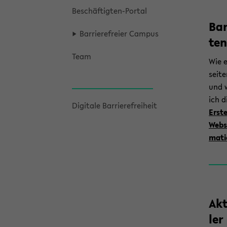
Beschäftigten-​Portal
Bar
Bar­rie­re­frei­er Cam­pus
ten
Team
Wie er
sei­t
und w
ich d
Di­gi­ta­le Bar­rie­re­frei­heit
Er­ste
Web­s
ma­ti
Ak­
ler 