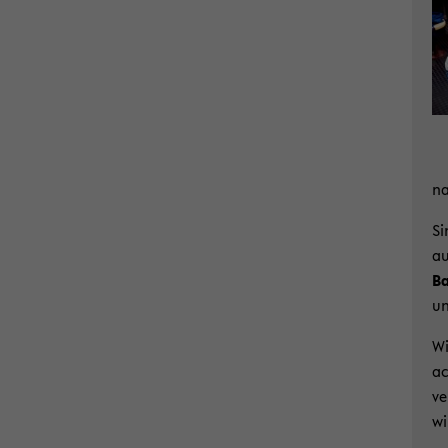
na
Si
au
Ba
un
Wi
ac
ve
wi