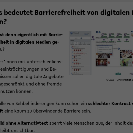
 be­deu­tet Bar­rie­re­frei­heit von di­gi­ta­len
en?
st denn ei­gent­lich mit Bar­rie­
i­heit in di­gi­ta­len Me­di­en ge­
t?
er*innen mit un­ter­schied­lichs­
e­ein­träch­ti­gun­gen und Be­
is­sen sol­len di­gi­ta­le An­ge­bo­te
© ZAB - Uni­ver­si­tät B
n­ge­schränkt und ohne frem­de
 nut­zen kön­nen.
lle von Seh­be­hin­de­run­gen kann schon ein
schlech­ter Kon­trast
ft
eine kaum zu über­win­den­de Bar­rie­re sein.
ild ohne Al­ter­na­tiv­text
sperrt viele Men­schen aus, der In­halt des
leibt un­sicht­bar.