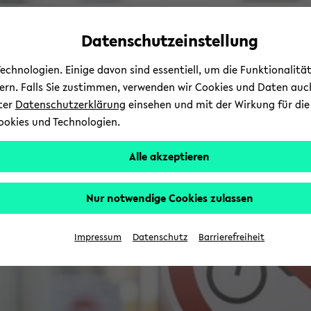
Automatische
skip
skip
skip
Inhaltswechsel
to
to
to
Datenschutzeinstellung
vermeiden
main
main
footer
content
menu
chnologien. Einige davon sind essentiell, um die Funktionalit
sern. Falls Sie zustimmen, verwenden wir Cookies und Daten auc
nter
Datenschutzerklärung
einsehen und mit der Wirkung für die 
ookies und Technologien.
Alle akzeptieren
Nur notwendige Cookies zulassen
Impressum
Datenschutz
Barrierefreiheit