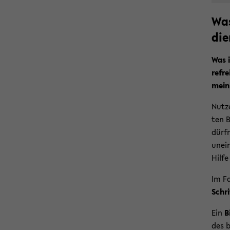
Was
di­
Was i
re­fre
mein
Nut­z
ten B
dürf­n
un­ei
Hilfe
Im Fa
Schri
Ein
B
des b