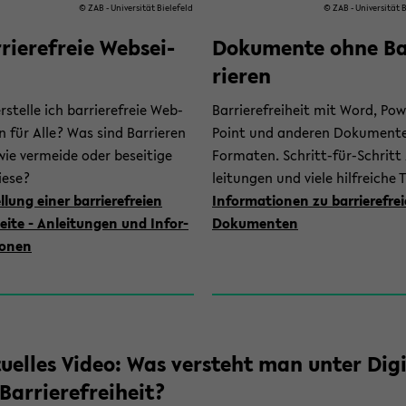
© ZAB - Uni­ver­si­tät Bie­le­feld
© ZAB - Uni­ver­si­tät B
­rie­re­freie Web­sei­
Do­ku­men­te ohne B
rie­ren
­stel­le ich bar­rie­re­freie Web­
Bar­rie­re­frei­heit mit Word, Po
en für Alle? Was sind Bar­rie­ren
Point und an­de­ren Dokumente
ie ver­mei­de oder be­sei­ti­ge
Formaten. Schritt-​für-Schritt
iese?
lei­tun­gen und viele hilf­rei­che 
l­lung einer bar­rie­re­frei­en
In­for­ma­tio­nen zu bar­rie­re­frei
ei­te - An­lei­tun­gen und In­for­
Do­ku­men­ten
o­nen
tu­el­les Video: Was ver­steht man unter Di­gi
Bar­rie­re­frei­heit?