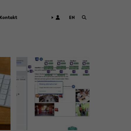
Kon­takt
EN
ZUR
ENG­
LI­
SCHEN
SPRA­
CHE
WECH­
SELN