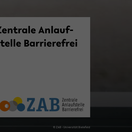
en­tra­le An­lauf­
tel­le Bar­rie­re­frei
© ZAB - Uni­ver­si­tät Bie­le­feld