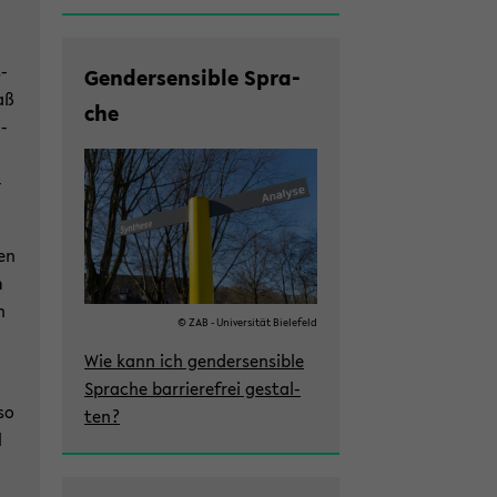
s­
Gen­der­sen­si­ble Spra­
aß
che
a­
­
hen
n
n
© ZAB - Uni­ver­si­tät Bie­le­feld
Wie kann ich gen­der­sen­si­ble
Spra­che bar­rie­re­frei ge­stal­
 so
ten?
l