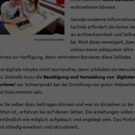
wahr­neh­men kön­nen.
Ge­ra­de mo­der­ne In­for­ma­ti­on
tech­nik er­for­dert ein hohes M
an Auf­merk­sam­keit und Teil­h
© Uni­ver­si­tät Bie­le­feld
be. Wird diese ver­wei­gert, bzw.
ste­hen keine ad­äqua­ten Al­ter
­ti­ven zur Ver­fü­gung, dann ver­hin­dern Bar­rie­ren diese Teil­ha­be.
nd di­gi­ta­le In­hal­te nicht bar­rie­re­frei, dann schlie­ßen sie Men­sc
s. Des­halb muss die
Be­sei­ti­gung und Ver­mei­dung von 'di­gi­ta­le
r­rie­ren'
ein Schwer­punkt bei der Er­stel­lung von guten Web­sei­te
d Do­ku­men­ten sein.
e Sie sel­ber dazu bei­tra­gen kön­nen und was im Ein­zel­nen zu be­
h­ten ist, er­fah­ren Sie auf die­sen Sei­ten. Die An­lei­tun­gen sol­len
r­ständ­lich wie mög­lich auf­ge­baut und an­ge­legt sein. Das Por­ta
rd stän­dig er­wei­tert und ak­tua­li­siert.