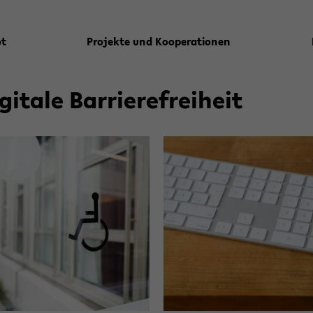
ot
Pro­jek­te und Ko­ope­ra­tio­nen
gi­ta­le Bar­rie­re­frei­heit