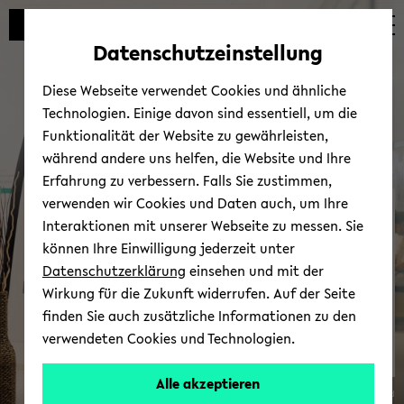
Automatische
skip
skip
skip
Inhaltswechsel
to
to
to
Datenschutzeinstellung
vermeiden
main
main
footer
content
menu
Diese Webseite verwendet Cookies und ähnliche
Technologien. Einige davon sind essentiell, um die
Funktionalität der Website zu gewährleisten,
während andere uns helfen, die Website und Ihre
Erfahrung zu verbessern. Falls Sie zustimmen,
verwenden wir Cookies und Daten auch, um Ihre
Über uns
Interaktionen mit unserer Webseite zu messen. Sie
können Ihre Einwilligung jederzeit unter
Datenschutzerklärung
einsehen und mit der
Wirkung für die Zukunft widerrufen. Auf der Seite
finden Sie auch zusätzliche Informationen zu den
verwendeten Cookies und Technologien.
Alle akzeptieren
© Uni­ver­si­tät Bie­le­feld