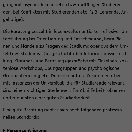
gang mit psy­chisch be­las­te­ten bzw. auf­fäl­li­gen Stu­die­ren­
den, bei Kon­flik­ten mit Stu­die­ren­den etc. (z.B. Leh­ren­de, An­
ge­hö­ri­ge).
Die Be­ra­tung be­steht in le­bens­welt­ori­en­tier­ter re­fle­xi­ver Un­
ter­stüt­zung bei Ori­en­tie­rung und Ent­schei­dung, beim Pla­
nen und Han­deln zu Fra­gen des Stu­di­ums oder aus dem Um­
feld des Stu­di­ums. Das ge­schieht über In­for­ma­ti­ons­ver­mitt­
lung, Klärungs-​ und Be­ra­tungs­ge­sprä­che mit Ein­zel­nen, kos­
ten­lo­se Work­shops, Übungs­grup­pen und psy­cho­lo­gi­sche
Grup­pen­be­ra­tung etc. Da­ne­ben hat die Zu­sam­men­ar­beit
mit In­stan­zen der Uni­ver­si­tät, die für Stu­die­ren­de re­le­vant
sind, einen wich­ti­gen Stel­len­wert für Ab­hil­fe bei Pro­ble­men
und zu­guns­ten einer guten Stu­dier­bar­keit.
Eine gute Be­ra­tung rich­tet sich nach fol­gen­den pro­fes­sio­
nel­len Stan­dards:
Per­son­zen­trie­rung