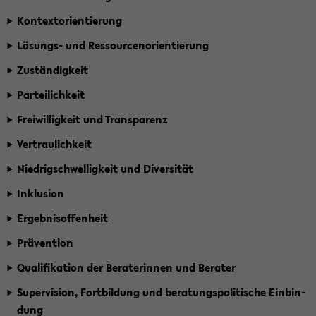
Kon­text­ori­en­tie­rung
Lösungs-​ und Res­sour­cen­ori­en­tie­rung
Zu­stän­dig­keit
Par­tei­lich­keit
Frei­wil­lig­keit und Trans­pa­renz
Ver­trau­lich­keit
Nied­rig­schwel­lig­keit und Di­ver­si­tät
In­klu­si­on
Er­geb­nis­of­fen­heit
Prä­ven­ti­on
Qua­li­fi­ka­ti­on der Be­ra­te­rin­nen und Be­ra­ter
Su­per­vi­si­on, Fort­bil­dung und be­ra­tungs­po­li­ti­sche Ein­bin­
dung