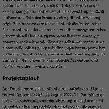
be­stimm­ten Fäl­len zu er­set­zen und ob der Ein­satz in der
Schul­ein­gangs­pha­se mit Blick auf die Ent­wick­lung der Schü­
ler:innen aus Sicht des Per­so­nals eine prä­ven­ti­ve Wir­kung
zeigt. Zum an­de­ren wird un­ter­sucht, ob die Sys­te­mi­schen
Schul­as­sis­ten­zen durch ihren dau­er­haf­ten und sys­te­mi­schen
Ein­satz als Teil eines mul­ti­pro­fes­sio­nel­len Teams wahr­ge­
nom­men wer­den bzw. wie diese sich selbst wahr­neh­men. An
die­ser Stel­le sol­len Ge­lin­gens­be­din­gun­gen her­aus­ge­ar­bei­tet
und mög­li­che Ent­wick­lungs­be­dar­fe iden­ti­fi­ziert wer­den, um
dar­aus Emp­feh­lun­gen für die mög­li­che Aus­wei­tung und
Fort­füh­rung des Pro­jekts ab­zu­lei­ten.
Pro­jekt­ab­lauf
Das For­schungs­pro­jekt um­fasst eine Lauf­zeit von 12 Mo­na­
ten von Sep­tem­ber 2021 bis Au­gust 2022. Die Durch­füh­rung
er­folgt in Ko­ope­ra­ti­on mit der Ab­tei­lung Ju­gend und Fa­mi­
lie und der Ab­tei­lung So­zia­les des Kreis Soest. Die erste Er­