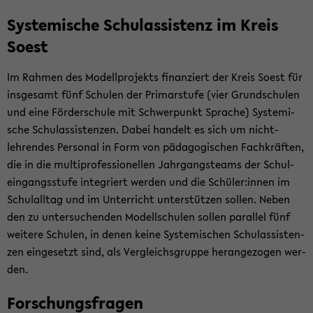
Sys­te­mi­sche Schul­as­sis­tenz im Kreis
Soest
Im Rah­men des Mo­dell­pro­jekts fi­nan­ziert der Kreis Soest für
ins­ge­samt fünf Schu­len der Pri­mar­stu­fe (vier Grund­schu­len
und eine För­der­schu­le mit Schwer­punkt Spra­che) Sys­te­mi­
sche Schul­as­sis­ten­zen. Dabei han­delt es sich um nicht-​
lehrendes Per­so­nal in Form von päd­ago­gi­schen Fach­kräf­ten,
die in die mul­ti­pro­fes­sio­nel­len Jahr­gangs­teams der Schul­
ein­gangs­stu­fe in­te­griert wer­den und die Schü­ler:innen im
Schul­all­tag und im Un­ter­richt un­ter­stüt­zen sol­len. Neben
den zu un­ter­su­chen­den Mo­dell­schu­len sol­len par­al­lel fünf
wei­te­re Schu­len, in denen keine Sys­te­mi­schen Schul­as­sis­ten­
zen ein­ge­setzt sind, als Ver­gleichs­grup­pe her­an­ge­zo­gen wer­
den.
For­schungs­fra­gen