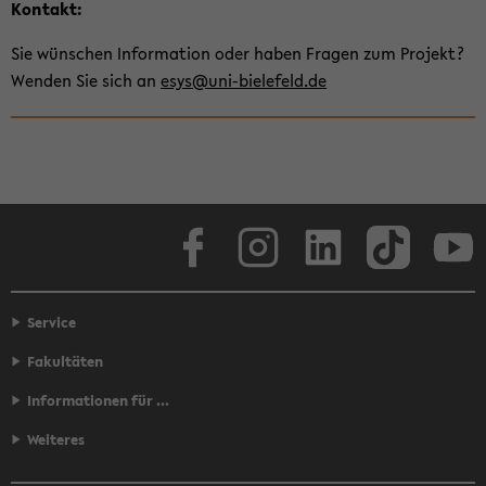
Kon­takt:
Sie wün­schen In­for­ma­ti­on oder haben Fra­gen zum Pro­jekt?
Wen­den Sie sich an
esys@uni-​bielefeld.de
Face­book
In­sta­gram
Lin­ke­dIn
Tik­Tok
You
Service
Fakultäten
Informationen für ...
Weiteres