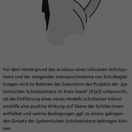
Vor dem Hin­ter­grund des Aus­baus eines in­klu­si­ven Schul­sys­
tems und der stei­gen­den In­an­spruch­nah­me von Schul­be­glei­
tun­gen wird im Rah­men der Eva­lua­ti­on des Pro­jekts der ‚Sys­
te­mi­schen Schul­as­sis­tenz im Kreis Soest‘ (ESyS) un­ter­sucht,
ob die Ein­füh­rung eines neuen Mo­dells schu­li­scher In­klu­si­
ons­hil­fe eine po­si­ti­ve Wir­kung auf Ebene der Schü­ler:innen
ent­fal­tet und wel­che Be­din­gun­gen ggf. zu einem ge­lin­gen­
den Ein­satz der Sys­te­mi­schen Schul­as­sis­tenz bei­tra­gen kön­
nen.