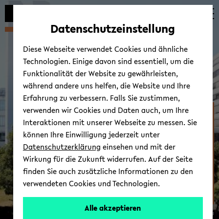
Automatische
skip
skip
skip
Inhaltswechsel
to
to
to
Datenschutzeinstellung
vermeiden
main
main
footer
content
menu
Diese Webseite verwendet Cookies und ähnliche
Technologien. Einige davon sind essentiell, um die
Funktionalität der Website zu gewährleisten,
während andere uns helfen, die Website und Ihre
Erfahrung zu verbessern. Falls Sie zustimmen,
verwenden wir Cookies und Daten auch, um Ihre
Fakultät für
Interaktionen mit unserer Webseite zu messen. Sie
Erziehungswis­senschaft
können Ihre Einwilligung jederzeit unter
Datenschutzerklärung
einsehen und mit der
Wirkung für die Zukunft widerrufen. Auf der Seite
finden Sie auch zusätzliche Informationen zu den
verwendeten Cookies und Technologien.
Alle akzeptieren
© Uni­ver­si­tät Bie­le­feld