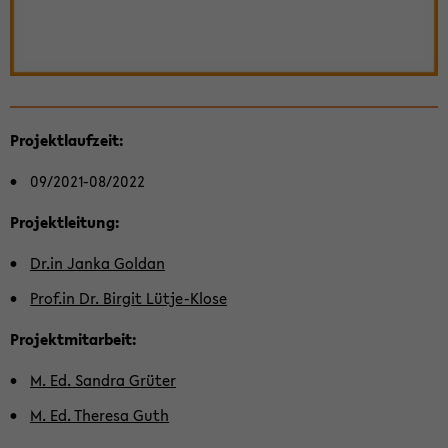
Pro­jekt­lauf­zeit:
09/2021-​08/2022
Pro­jekt­lei­tung:
Dr.in Janka Gol­dan
Prof.in Dr. Bir­git Lütje-​Klose
Pro­jekt­mit­ar­beit:
M. Ed. San­dra Grü­ter
M. Ed. The­re­sa Guth