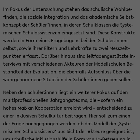
Im Fokus der Un­ter­su­chung ste­hen das schu­li­sche Wohl­be­
fin­den, die so­zia­le In­te­gra­ti­on und das aka­de­mi­sche Selbst­
kon­zept der Schü­ler*innen, in deren Schul­klas­sen die Sys­te­
mi­schen Schul­as­sis­ten­zen ein­ge­setzt sind. Diese Kon­struk­te
wer­den in Form eines Fra­ge­bo­gens bei den Schü­ler:innen
selbst, sowie ihrer El­tern und Lehr­kräf­te zu zwei Mess­zeit­
punk­ten er­fasst. Dar­über hin­aus sind leit­fa­den­ge­stütz­te In­
ter­views mit ver­schie­de­nen Ak­teu­ren der Mo­dell­schu­len Be­
stand­teil der Eva­lua­ti­on, die eben­falls Auf­schluss über die
wahr­ge­nom­me­ne Si­tua­ti­on der Schü­ler:innen geben sol­len.
Neben den Schü­ler:innen liegt ein wei­te­rer Fokus auf den
mul­ti­pro­fes­sio­nel­len Jahr­gangs­teams, die – so­fern ein
hohes Maß an Ko­ope­ra­ti­on er­reicht wird – ent­schei­dend zu
einer in­klu­si­ven Schul­kul­tur bei­tra­gen. Hier soll zum einen
der Frage nach­ge­gan­gen wer­den, ob das Mo­dell der ‚Sys­te­
mi­schen Schul­as­sis­tenz‘ aus Sicht der Ak­teu­re ge­eig­net ist,
um schu­li­sche In­klu­si­ons­hil­fe in Form von 1:1-​Betreuung in