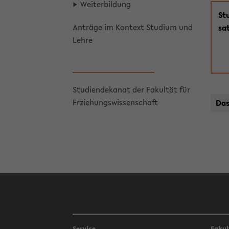
Wei­ter­bil­dung
Stu
An­trä­ge im Kon­text Stu­di­um und
sa­
Lehre
Stu­di­en­de­ka­nat der Fa­kul­tät für
Er­zie­hungs­wis­sen­schaft
Das
Service
Fakul