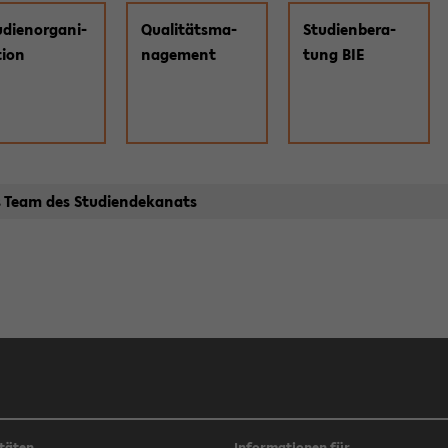
­di­en­or­ga­ni­
Qua­li­täts­ma­
Stu­di­en­be­ra­
ti­on
nage­ment
tung BIE
 Team des Stu­di­en­de­ka­nats
täten
Informationen für ...