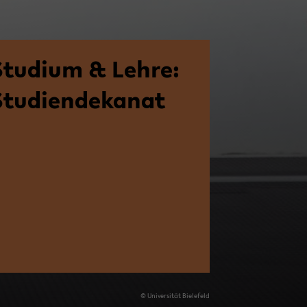
Stu­di­um & Lehre:
tu­di­en­de­ka­nat
© Uni­ver­si­tät Bie­le­feld