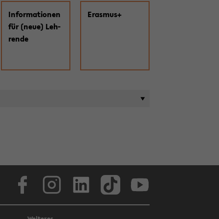
In­for­ma­tio­nen
Eras­mus+
für (neue) Leh­
ren­de
Face­book
In­sta­gram
Lin­ke­dIn
Tik­Tok
You­tube
Weiteres