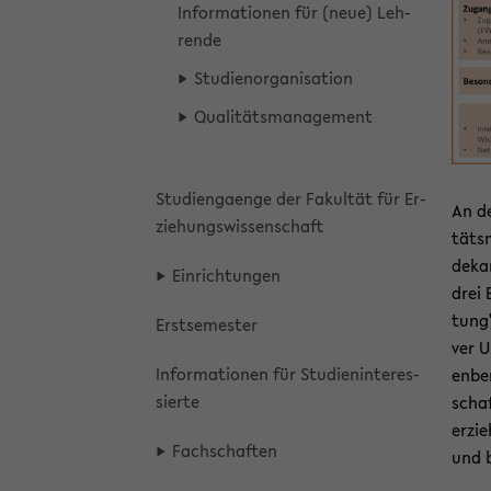
In­for­ma­tio­nen für (neue) Leh­
ren­de
Stu­di­en­or­ga­ni­sa­ti­on
Qua­li­täts­ma­nage­ment
Stu­di­en­ga­en­ge der Fa­kul­tät für Er­
An de
zie­hungs­wis­sen­schaft
täts­
de­ka
Ein­rich­tun­gen
drei B
tung"
Erst­se­mes­ter
ver U
In­for­ma­tio­nen für Stu­di­en­in­ter­es­
en­be
sier­te
schaf
erzie
Fach­schaf­ten
und b