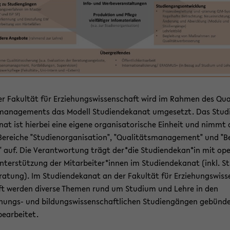
r Fa­kul­tät für Er­zie­hungs­wis­sen­schaft wird im Rah­men des Qua­
ma­nage­ments das Mo­dell Stu­di­en­de­ka­nat um­ge­setzt. Das Stu­di
­nat ist hier­bei eine ei­ge­ne or­ga­ni­sa­to­ri­sche Ein­heit und nimmt 
e­rei­che "Stu­di­en­or­ga­ni­sa­ti­on", "Qua­li­täts­ma­nage­ment" und "B
 auf. Die Ver­ant­wor­tung trägt der*die Stu­di­en­de­kan*in mit ope­
n­ter­stüt­zung der Mit­ar­bei­ter*innen im Stu­di­en­de­ka­nat (inkl. St
­ra­tung). Im Stu­di­en­de­ka­nat an der Fa­kul­tät für Er­zie­hungs­wis­
t wer­den di­ver­se The­men rund um Stu­di­um und Lehre in den
hungs-​ und bil­dungs­wis­sen­schaft­li­chen Stu­di­en­gän­gen ge­bün­d
e­ar­bei­tet.