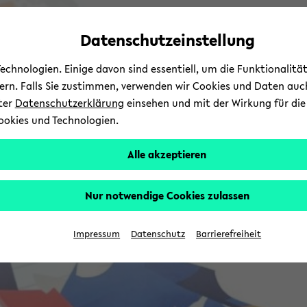
Automatische
zum
zum
zum
Inhaltswechsel
Hauptinhalt
Hauptmenü
Fußbereich
Datenschutzeinstellung
vermeiden
wechseln
wechseln
wechseln
chnologien. Einige davon sind essentiell, um die Funktionalit
sern. Falls Sie zustimmen, verwenden wir Cookies und Daten auc
nter
Datenschutzerklärung
einsehen und mit der Wirkung für die 
ookies und Technologien.
Alle akzeptieren
Nur notwendige Cookies zulassen
Impressum
Datenschutz
Barrierefreiheit