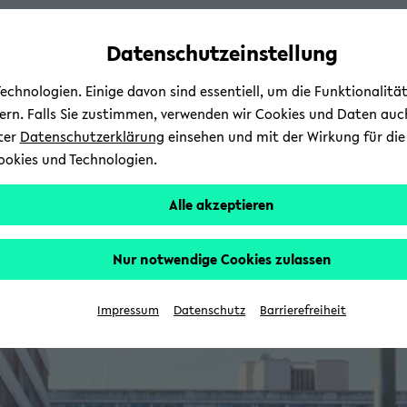
Automatische
zum
zum
zum
Inhaltswechsel
Hauptinhalt
Hauptmenü
Fußbereich
Datenschutzeinstellung
vermeiden
wechseln
wechseln
wechseln
chnologien. Einige davon sind essentiell, um die Funktionalit
sern. Falls Sie zustimmen, verwenden wir Cookies und Daten auc
nter
Datenschutzerklärung
einsehen und mit der Wirkung für die 
ookies und Technologien.
Alle akzeptieren
Nur notwendige Cookies zulassen
Impressum
Datenschutz
Barrierefreiheit