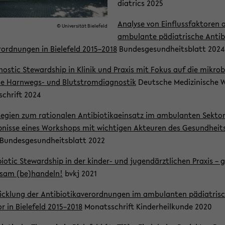
diatrics 2025
Ana­ly­se von Ein­fluss­fak­to­ren 
© Uni­ver­si­tät Bie­le­feld
am­bu­lan­te päd­ia­tri­sche An­ti­b
r­ord­nun­gen in Bie­le­feld 2015–2018
Bun­des­ge­sund­heits­blatt 2024
nostic Ste­ward­ship in Kli­nik und Pra­xis mit Fokus auf die mi­kro­b
he Harnwegs-​ und Blut­strom­dia­gnos­tik
Deut­sche Me­di­zi­ni­sche 
schrift 2024
te­gien zum ra­tio­na­len An­ti­bio­ti­ka­ein­satz im am­bu­lan­ten Sek­to
b­nis­se eines Work­shops mit wich­ti­gen Ak­teu­ren des Ge­sund­heit
Bun­des­ge­sund­heits­blatt 2022
­bio­tic Ste­ward­ship in der kinder-​ und jugen­därzt­li­chen Pra­xis – 
­sam (be)han­deln!
bvkj 2021
ick­lung der An­ti­bio­ti­ka­ver­ord­nun­gen im am­bu­lan­ten päd­ia­tri­
or in Bie­le­feld 2015–2018
Mo­nats­schrift Kin­der­heil­kun­de 2020