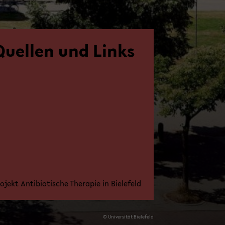
Quel­len und Links
o­jekt An­ti­bio­ti­sche The­ra­pie in Bie­le­feld
© Uni­ver­si­tät Bie­le­feld