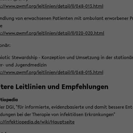
://www.awmf.org/leit­li­ni­en/de­tail/ll/048-​013.html
nd­lung von er­wach­se­nen Pa­ti­en­ten mit am­bu­lant er­wor­be­ner 
ie
://www.awmf.org/leit­li­ni­en/de­tail/ll/020-​020.html
o­när:
­bio­tic Ste­ward­ship - Kon­zep­ti­on und Um­set­zung in der sta­tio­nä
r-​ und Ju­gend­me­di­zin
://www.awmf.org/leit­li­ni­en/de­tail/ll/048-​015.html
­te­re Leit­li­ni­en und Emp­feh­lun­gen
­tiope­dia
er DGI, "für in­for­mier­te, evi­denz­ba­sier­te und damit bes­se­re Ent
­dun­gen bei der The­ra­pie von in­fek­tiö­sen Er­kran­kun­gen"
://in­fek­tio­pe­dia.de/wiki/Haupt­sei­te