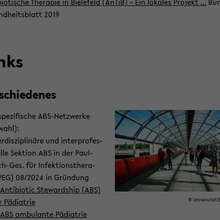
bio­ti­sche The­ra­pie in Bie­le­feld (AnTiB) – Ein lo­ka­les Pro­jekt ...
Bun
nd­heits­blatt 2019
nks
­schie­de­nes
spe­zi­fi­sche ABS-​Netzwerke
wahl):
er­dis­zi­pli­nä­re und in­ter­pro­fes­
l­le Sek­ti­on ABS in der Paul-​
ch-Ges. für In­fek­ti­ons­the­ra­
(PEG) 08/2024 in Grün­dung
An­ti­bio­tic Ste­ward­ship (ABS)
 Päd­ia­trie
© Uni­ver­si­tät B
ABS am­bu­lan­te Päd­ia­trie