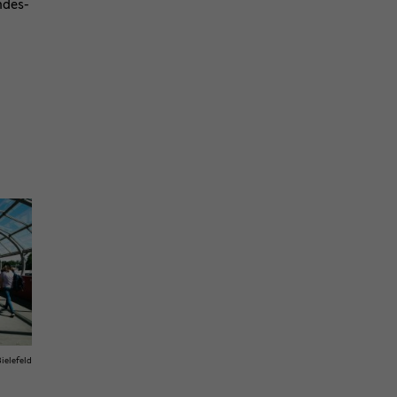
­des­
ie­le­feld