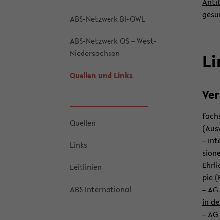
An­ti­
ge­su
ABS-​Netzwerk BI-​OWL
ABS-​Netzwerk OS – West-​
Niedersachsen
Li
Quel­len und Links
Ver
fach­
Quel­len
(Aus­
– in­t
Links
sio­ne
Ehrli
Leit­li­ni­en
pie 
ABS In­ter­na­tio­nal
–
AG 
in der
–
AG 