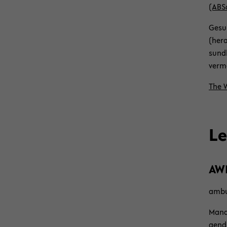
(ABS
Ge­su
(her­
sund­
ver­m
The W
Lei
AWM
am­bu
Ma­na
gend­