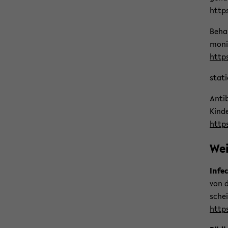
https
Be­ha
mo­n
https
sta­ti
An­ti
Kinde
https
Wei
In­fec
von d
schei
https