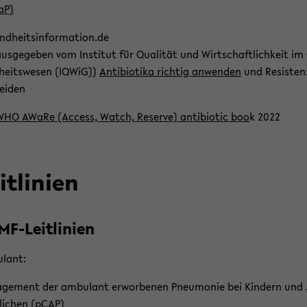
aP)
nd­heits­in­for­ma­ti­on.de
aus­ge­ge­ben vom In­sti­tut für Qua­li­tät und Wirt­schaft­lich­keit im
heits­we­sen (IQWiG))
An­ti­bio­ti­ka rich­tig an­wen­den
und Re­sis­ten
ei­den
HO AWaRe (Ac­cess, Watch, Re­ser­ve) an­ti­bio­tic boo
k 2022
t­li­ni­en
F-​Leitlinien
­lant:
ge­ment der am­bu­lant er­wor­be­nen Pneu­mo­nie bei Kin­dern und
li­chen (pCAP)