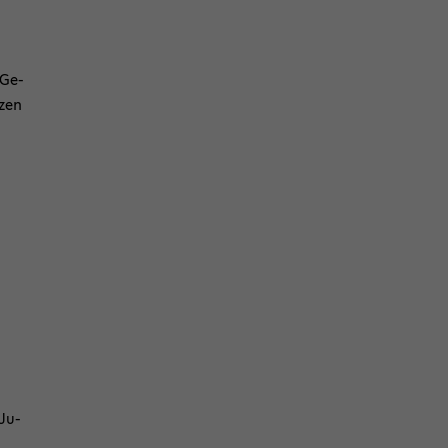
 Ge­
­zen
 Ju­