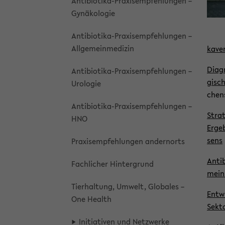
Antibiotika-​Praxisempfehlungen –
Gy­nä­ko­lo­gie
Antibiotika-​Praxisempfehlungen –
All­ge­mein­me­di­zin
ka­ve
Dia­g
Antibiotika-​Praxisempfehlungen –
gi­sc
Uro­lo­gie
chen­
Antibiotika-​Praxisempfehlungen –
Stra­
HNO
Er­ge
sens
Pra­xis­emp­feh­lun­gen an­dern­orts
An­ti
Fach­li­cher Hin­ter­grund
mein
Tier­hal­tung, Um­welt, Glo­ba­les –
Ent­w
One Health
Sek­t
In­itia­ti­ven und Netz­wer­ke