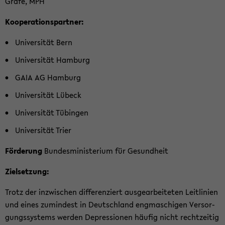
Gräfe, MPH
Ko­ope­ra­ti­ons­part­ner:
Uni­ver­si­tät Bern
Uni­ver­si­tät Ham­burg
GAIA AG Ham­burg
Uni­ver­si­tät Lü­beck
Uni­ver­si­tät Tü­bin­gen
Uni­ver­si­tät Trier
För­de­rung
Bun­des­mi­nis­te­ri­um für Ge­sund­heit
Ziel­set­zung:
Trotz der in­zwi­schen dif­fe­ren­ziert aus­ge­ar­bei­te­ten Leit­li­ni­en
und eines zu­min­dest in Deutsch­land eng­ma­schi­gen Ver­sor­
gungs­sys­tems wer­den De­pres­sio­nen häu­fig nicht recht­zei­tig