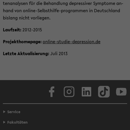
ten­ana­ly­sen für die Be­hand­lung de­pres­si­ver Sym­pto­me an­
hand von online-​Selbsthilfe-programmen in Deutsch­land
bis­lang nicht vor­lie­gen.
Lauf­zeit:
2012-​2015
Pro­jekt­home­page:
online-​studie-depression.de
Letz­te Ak­tua­li­sie­rung:
Juli 2013
Face­book
In­sta­gram
Lin­ke­dIn
Tik­Tok
You
Service
Fakultäten