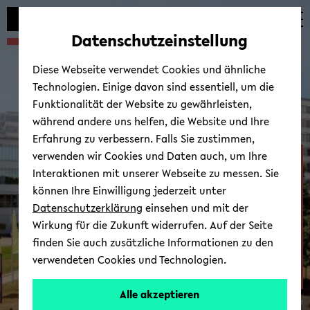
Automatische
zum
zum
zum
Inhaltswechsel
Hauptinhalt
Hauptmenü
Fußbereich
Datenschutzeinstellung
vermeiden
wechseln
wechseln
wechseln
Diese Webseite verwendet Cookies und ähnliche
Technologien. Einige davon sind essentiell, um die
Funktionalität der Website zu gewährleisten,
während andere uns helfen, die Website und Ihre
Erfahrung zu verbessern. Falls Sie zustimmen,
verwenden wir Cookies und Daten auch, um Ihre
Sei­ten­ti­tel
Interaktionen mit unserer Webseite zu messen. Sie
können Ihre Einwilligung jederzeit unter
Datenschutzerklärung
einsehen und mit der
Wirkung für die Zukunft widerrufen. Auf der Seite
finden Sie auch zusätzliche Informationen zu den
verwendeten Cookies und Technologien.
Alle akzeptieren
© Uni­ver­si­tät Bie­le­feld