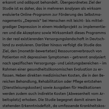
er­kannt und ad­äquat be­han­delt. Über­ge­ord­ne­tes Ziel der
Stu­die ist es daher, das in meh­re­ren Ana­ly­sen als wirk­sam
eva­lu­ier­te Online-​Programm zur För­de­rung des Selbst­ma­
nage­ments „De­prexis“ bei Men­schen mit leicht-​ bis mit­tel­
gra­di­ger De­pres­si­on in einem Mo­dell­pro­jekt zu im­ple­men­tie­
ren und die Ak­zep­tanz sowie Wirk­sam­keit die­ses Pro­gramms
in der real exis­tie­ren­den Ver­sor­gungs­land­schaft in Deutsch­
land zu eva­lu­ie­ren. Dar­über hin­aus ver­folgt die Stu­die das
Ziel, den (monetär-​bewerteten) Res­sour­cen­ver­brauch von
Pa­ti­en­ten mit de­pres­si­ven Sym­pto­men – ge­trennt ana­ly­siert
nach spe­zi­fi­schen Versorgungs-​ und Leis­tungs­be­rei­chen – im
Rah­men einer ge­sund­heits­öko­no­mi­schen Eva­lua­ti­on zu er­
fas­sen. Neben di­rek­ten me­di­zi­ni­schen Kos­ten, die in den Be­
rei­chen Be­hand­lung, Re­ha­bi­li­ta­ti­on oder Pfle­ge ent­ste­hen
(Dienst­lei­sungs­kos­ten) sowie Aus­ga­ben für Me­di­ka­tio­nen
wer­den zudem auch in­di­rek­te Kos­ten (Ab­we­sen­heit vom Ar­
beits­platz) er­ho­ben. Die Stu­die be­geg­net damit einem be­
stehen­den Er­kennt­nis­de­fi­zit, da um­fas­sen­de Krank­heits­kos­