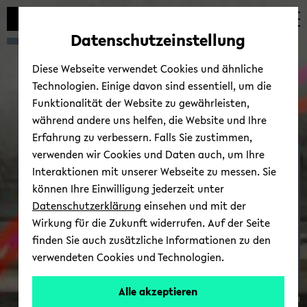
Automatische
zum
zum
zum
Inhaltswechsel
Hauptinhalt
Hauptmenü
Fußbereich
Datenschutzeinstellung
vermeiden
wechseln
wechseln
wechseln
Diese Webseite verwendet Cookies und ähnliche
Technologien. Einige davon sind essentiell, um die
Funktionalität der Website zu gewährleisten,
während andere uns helfen, die Website und Ihre
Erfahrung zu verbessern. Falls Sie zustimmen,
verwenden wir Cookies und Daten auch, um Ihre
KUNST-​ UND MU­SIK­PÄD­
Interaktionen mit unserer Webseite zu messen. Sie
AGO­GIK | KULTUR-​
können Ihre Einwilligung jederzeit unter
VERMITTLUNG
Datenschutzerklärung
einsehen und mit der
Wirkung für die Zukunft widerrufen. Auf der Seite
finden Sie auch zusätzliche Informationen zu den
verwendeten Cookies und Technologien.
Alle akzeptieren
© Uni­ver­si­tät Bie­le­feld