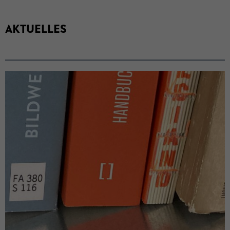
AK­TU­EL­LES