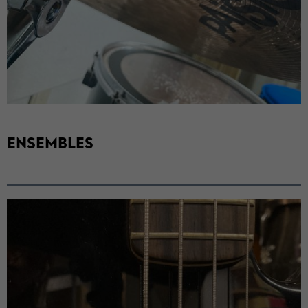
EN­SEM­BLES