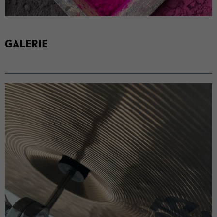
GA­LE­RIE