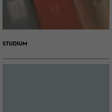
STU­DI­UM