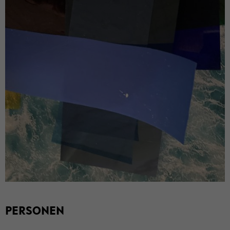
PER­SO­NEN