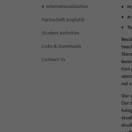
In­ter­na­tio­na­liza­ti­on
No
Am
Fach­schaft An­glis­tik
Te
Stu­dent Ac­ti­vi­ties
Be­si
Links & Down­loads
tea­c
li­te­
Con­tact Us
be­an
tion 
se­ar
nal co
Our d
Our c
to­lo
stu­d
stu­d