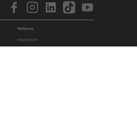
Face­book
In­sta­gram
Lin­ke­dIn
Tik­Tok
You­tube
Weiteres
Im­pres­sum
Da­ten­schutz
Bar­rie­re­frei­heit
Amt­li­che Be­kannt­ma­chun­gen und Ge­
set­ze
Letz­te Ak­tua­li­sie­rung: 11 May 2026
©
Uni­ver­si­tät Bie­le­feld