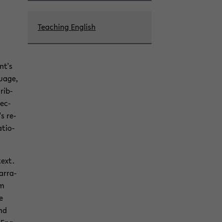
Tea­ching Eng­lish
nt's
guage,
­rib­
sec­
s re­
­tio­
text.
ar­ra­
lm
e
and