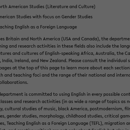
rth Ame­ri­can Stu­dies (Li­te­ra­tu­re and Cul­tu­re)
e­ri­can Stu­dies with focus on Gen­der Stu­dies
a­ching Eng­lish as a For­eign Lan­guage
­des Bri­tain and North Ame­ri­ca (USA and Ca­na­da), the de­part­me
hing and re­se­arch ac­ti­vi­ties in these fields also in­clu­de the lan­
ra­tu­res and cul­tu­res of English-​speaking Af­ri­ca, Aus­tra­lia, the Ca
, India, Ire­land, and New Zealand. Plea­se con­sult the in­di­vi­du­al 
pages at the top of this page to learn more about each sec­tion'
ch and tea­ching foci and the range of their na­tio­nal and in­ter­na
l­la­bo­ra­ti­ons.
e­part­ment is com­mit­ted to using Eng­lish in every pos­si­ble con­
las­ses and re­se­arch ac­ti­vi­ties (in as wide a range of to­pics as n
­gy, cul­tu­ral stu­dies of music, black Ame­ri­ca, post­mo­der­nism, fi
ies, gen­der stu­dies, mor­pho­lo­gy, child­hood stu­dies, cri­ti­cal gam
ies, Tea­ching Eng­lish as a For­eign Lan­guage (TEFL), mi­gra­ti­on 