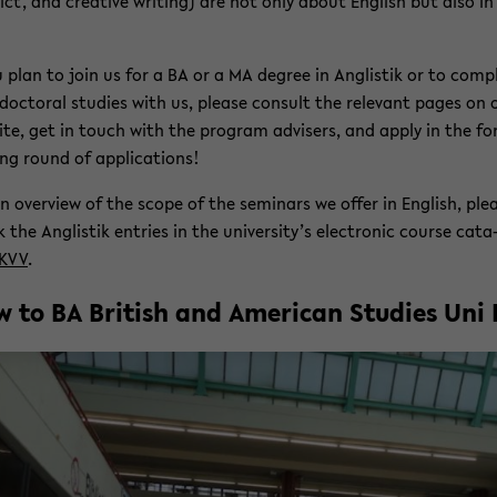
lict, and crea­ti­ve wri­ting) are not only about Eng­lish but also i
u plan to join us for a BA or a MA de­gree in An­glis­tik or to com­pl
doc­to­ral stu­dies with us, plea­se con­sult the re­le­vant pages on 
ite, get in touch with the pro­gram ad­vi­sers, and apply in the fo
ng round of ap­p­li­ca­ti­ons!
n over­view of the scope of the se­mi­nars we offer in Eng­lish, plea
the An­glis­tik ent­ries in the uni­ver­si­ty’s elec­tro­nic cour­se ca­ta
KVV
.
 to BA Bri­tish and Ame­ri­can Stu­dies Uni B