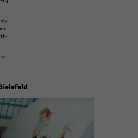
n Eng­
e­te
our
rth­
­se
­
ie­le­feld