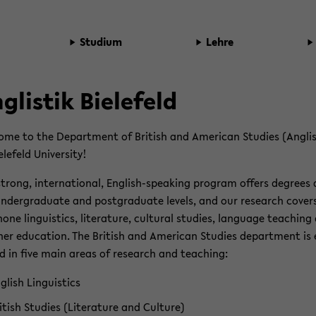
Stu­di­um
Lehre
­glis­tik Bie­le­feld
o­me to the De­part­ment of Bri­tish and Ame­ri­can Stu­dies (An­glis
­le­feld Uni­ver­si­ty!
trong, in­ter­na­tio­nal, English-​speaking pro­gram of­fers de­grees 
n­der­gra­dua­te and post­gra­dua­te le­vels, and our re­se­arch co­ve
o­ne lin­gu­is­tics, li­te­ra­tu­re, cul­tu­ral stu­dies, lan­guage tea­chin
her edu­ca­ti­on. The Bri­tish and Ame­ri­can Stu­dies de­part­ment is
d in five main areas of re­se­arch and tea­ching:
g­lish Lin­gu­is­tics
i­tish Stu­dies (Li­te­ra­tu­re and Cul­tu­re)