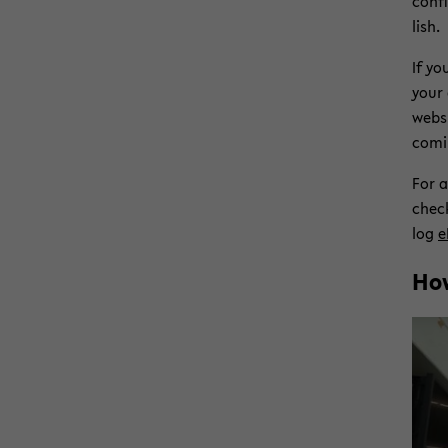
con­f
lish.
If yo
your 
web­s
co­mi
For a
check 
log
e
How