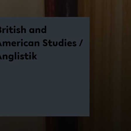
British and
American ­Studies /
Anglistik