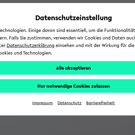
Automatische
skip
skip
skip
Inhaltswechsel
to
to
to
Datenschutzeinstellung
vermeiden
main
main
footer
content
menu
chnologien. Einige davon sind essentiell, um die Funktionalit
sern. Falls Sie zustimmen, verwenden wir Cookies und Daten auc
nter
Datenschutzerklärung
einsehen und mit der Wirkung für die 
ookies und Technologien.
Alle akzeptieren
Nur notwendige Cookies zulassen
Impressum
Datenschutz
Barrierefreiheit