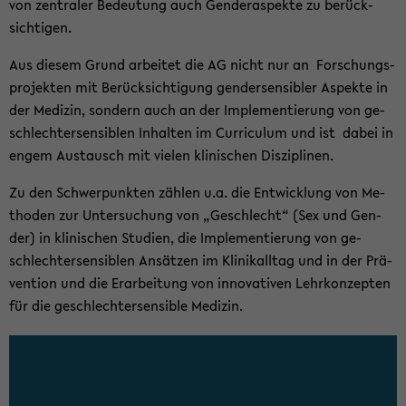
von zen­tra­ler Be­deu­tung auch Gen­der­aspek­te zu be­rück­
sich­ti­gen.
Aus die­sem Grund ar­bei­tet die AG nicht nur an For­schungs­
pro­jek­ten mit Be­rück­sich­ti­gung gen­der­sen­si­bler Aspek­te in
der Me­di­zin, son­dern auch an der Im­ple­men­tie­rung von ge­
schlech­ter­sen­si­blen In­hal­ten im Cur­ri­cu­lum und ist dabei in
engem Aus­tausch mit vie­len kli­ni­schen Dis­zi­pli­nen.
Zu den Schwer­punk­ten zäh­len u.a. die Ent­wick­lung von Me­
tho­den zur Un­ter­su­chung von „Ge­schlecht“ (Sex und Gen­
der) in kli­ni­schen Stu­di­en, die Im­ple­men­tie­rung von ge­
schlech­ter­sen­si­blen An­sät­zen im Kli­nik­all­tag und in der Prä­
ven­ti­on und die Er­ar­bei­tung von in­no­va­ti­ven Lehr­kon­zep­ten
für die ge­schlech­ter­sen­si­ble Me­di­zin.