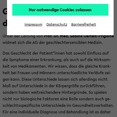
Ge­schlech­ter­sen­si­ble Me­
Nur notwendige Cookies zulassen
di­zin
Impressum
Datenschutz
Barrierefreiheit
Unter der Lei­tung von
Prof. Dr. med. Sa­bi­ne Oertelt-​Prigione
wid­met sich die AG der ge­schlech­ter­sen­si­blen Me­di­zin.
Das Ge­schlecht der Pa­ti­ent*innen hat so­wohl Ein­fluss auf
die Sym­pto­me einer Er­kran­kung, als auch auf die Wirk­sam­
keit von Me­di­ka­men­ten. Wir wis­sen, dass die glei­che Krank­
heit bei Frau­en und Män­nern un­ter­schied­li­che Ver­läu­fe zei­
gen kann. Diese Un­ter­schie­de las­sen sich al­ler­dings nicht
bloß auf Un­ter­schie­de in der Kör­per­grö­ße zu­rück­füh­ren,
son­dern haben weit­rei­chen­de­re Hin­ter­grün­de. So spie­len
nicht nur bio­lo­gi­sche Fak­to­ren eine Rolle son­dern auch ge­
schlechts­spe­zi­fi­sche Un­ter­schie­de im Ge­sund­heits­ver­hal­ten.
Für eine in­di­vi­du­el­le Dia­gno­se und Be­hand­lung ist es daher