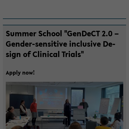
Zum
Sum­mer School "Gen­DeCT 2.0 –
Haupt­
Gender-​sensitive in­clu­si­ve De­
in­
halt
sign of Cli­ni­cal Tri­als"
der
Sek­
ti­
Apply now!
on
wech­
seln