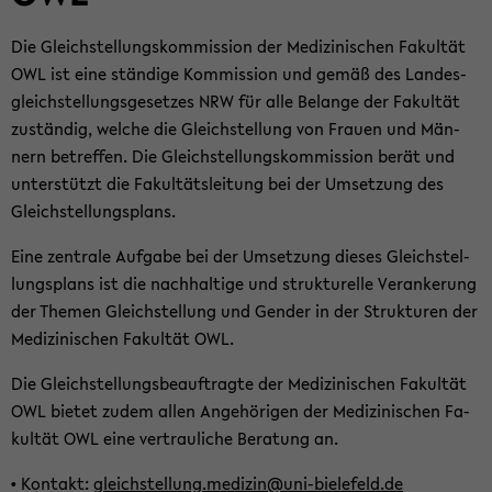
Die Gleich­stel­lungs­kom­mis­si­on der Me­di­zi­ni­schen Fa­kul­tät
OWL ist eine stän­di­ge Kom­mis­si­on und gemäß des Lan­des­
gleich­stel­lungs­ge­set­zes NRW für alle Be­lan­ge der Fa­kul­tät
zu­stän­dig, wel­che die Gleich­stel­lung von Frau­en und Män­
nern be­tref­fen. Die Gleich­stel­lungs­kom­mis­si­on berät und
un­ter­stützt die Fa­kul­täts­lei­tung bei der Um­set­zung des
Gleich­stel­lungs­plans.
Eine zen­tra­le Auf­ga­be bei der Um­set­zung die­ses Gleich­stel­
lungs­plans ist die nach­hal­ti­ge und struk­tu­rel­le Ver­an­ke­rung
der The­men Gleich­stel­lung und Gen­der in der Struk­tu­ren der
Me­di­zi­ni­schen Fa­kul­tät OWL.
Die Gleich­stel­lungs­be­auf­trag­te der Me­di­zi­ni­schen Fa­kul­tät
OWL bie­tet zudem allen An­ge­hö­ri­gen der Me­di­zi­ni­schen Fa­
kul­tät OWL eine ver­trau­li­che Be­ra­tung an.
• Kon­takt:
gleich­stel­lung.me­di­zin@uni-​bielefeld.de