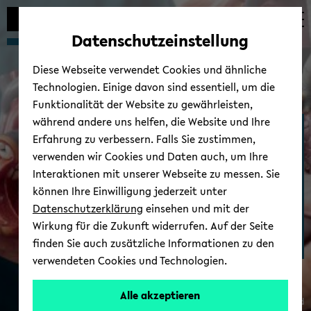
Automatische
zum
zum
zum
Inhaltswechsel
Hauptinhalt
Hauptmenü
Fußbereich
Datenschutzeinstellung
vermeiden
wechseln
wechseln
wechseln
Diese Webseite verwendet Cookies und ähnliche
Technologien. Einige davon sind essentiell, um die
Funktionalität der Website zu gewährleisten,
während andere uns helfen, die Website und Ihre
Medizinische Fakul­tät
Erfahrung zu verbessern. Falls Sie zustimmen,
OWL
verwenden wir Cookies und Daten auch, um Ihre
Interaktionen mit unserer Webseite zu messen. Sie
können Ihre Einwilligung jederzeit unter
Datenschutzerklärung
einsehen und mit der
Wirkung für die Zukunft widerrufen. Auf der Seite
finden Sie auch zusätzliche Informationen zu den
verwendeten Cookies und Technologien.
Alle akzeptieren
© Uni­ver­si­tät Bie­le­feld