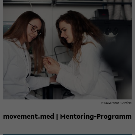
© Uni­ver­si­tät Bie­le­feld
mo­vement.med | Mentoring-​Programm