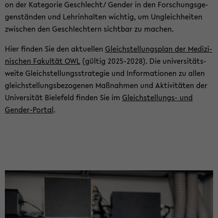
on der Ka­te­go­rie Ge­schlecht/ Gen­der in den For­schungs­ge­
gen­stän­den und Lehr­in­hal­ten wich­tig, um Un­gleich­hei­ten
zwi­schen den Ge­schlech­tern sicht­bar zu ma­chen.
Hier fin­den Sie den ak­tu­el­len
Gleich­stel­lungs­plan der Me­di­zi­
ni­schen Fa­kul­tät OWL
(gül­tig 2025-​2028). Die uni­ver­si­täts­
wei­te Gleich­stel­lungs­stra­te­gie und In­for­ma­tio­nen zu allen
gleich­stel­lungs­be­zo­ge­nen Maß­nah­men und Ak­ti­vi­tä­ten der
Uni­ver­si­tät Bie­le­feld fin­den Sie im
Gleichstellungs-​ und
Gender-​Portal
.