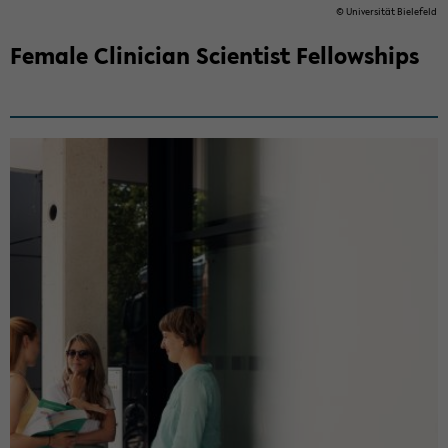
© Uni­ver­si­tät Bie­le­feld
Female Clinician ­Scientist Fellowships