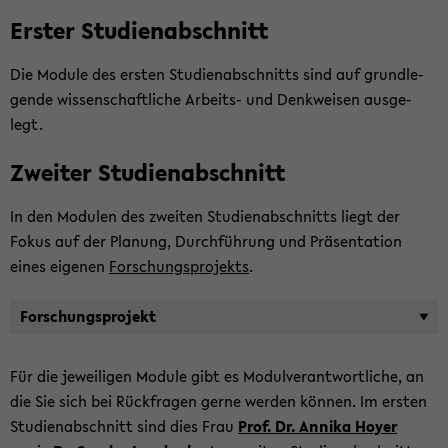
Ers­ter Stu­di­en­ab­schnitt
Die Mo­du­le des ers­ten Stu­di­en­ab­schnitts sind auf grund­le­
gen­de wis­sen­schaft­li­che Arbeits-​ und Denk­wei­sen aus­ge­
legt.
Zwei­ter Stu­di­en­ab­schnitt
In den Mo­du­len des zwei­ten Stu­di­en­ab­schnitts liegt der
Fokus auf der Pla­nung, Durch­füh­rung und Prä­sen­ta­ti­on
eines ei­ge­nen
For­schungs­pro­jekts
.
For­schungs­pro­jekt
Für die je­wei­li­gen Mo­du­le gibt es Mo­dul­ver­ant­wort­li­che, an
die Sie sich bei Rück­fra­gen gerne wer­den kön­nen. Im ers­ten
Stu­di­en­ab­schnitt sind dies Frau
Prof. Dr. An­ni­ka Hoyer