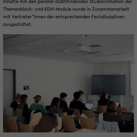
In­hal­te mit den par­al­lel statt­fin­den­den Stu­di­en­in­hal­ten der
Themenblock-​ und KDH-​Module wurde in Zu­sam­men­ar­beit
mit Ver­tre­ter*innen der ent­spre­chen­den Fach­dis­zi­pli­nen
aus­ge­stal­tet.