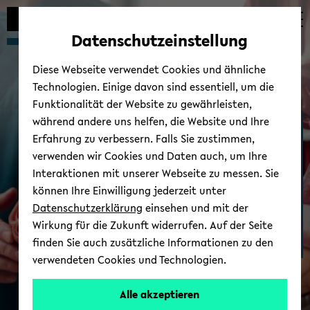
Automatische
skip
skip
skip
Inhaltswechsel
to
to
to
Datenschutzeinstellung
vermeiden
main
main
footer
content
menu
Diese Webseite verwendet Cookies und ähnliche
Technologien. Einige davon sind essentiell, um die
Funktionalität der Website zu gewährleisten,
während andere uns helfen, die Website und Ihre
Stu­di­um Me­di­zin
Erfahrung zu verbessern. Falls Sie zustimmen,
verwenden wir Cookies und Daten auch, um Ihre
Interaktionen mit unserer Webseite zu messen. Sie
können Ihre Einwilligung jederzeit unter
Datenschutzerklärung
einsehen und mit der
Wirkung für die Zukunft widerrufen. Auf der Seite
finden Sie auch zusätzliche Informationen zu den
verwendeten Cookies und Technologien.
Alle akzeptieren