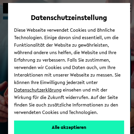
Automatische
skip
skip
skip
Inhaltswechsel
to
to
to
Datenschutzeinstellung
vermeiden
main
main
footer
content
menu
Diese Webseite verwendet Cookies und ähnliche
Technologien. Einige davon sind essentiell, um die
Funktionalität der Website zu gewährleisten,
während andere uns helfen, die Website und Ihre
Stu­di­um Me­di­zin
Erfahrung zu verbessern. Falls Sie zustimmen,
verwenden wir Cookies und Daten auch, um Ihre
Interaktionen mit unserer Webseite zu messen. Sie
können Ihre Einwilligung jederzeit unter
Datenschutzerklärung
einsehen und mit der
Wirkung für die Zukunft widerrufen. Auf der Seite
finden Sie auch zusätzliche Informationen zu den
verwendeten Cookies und Technologien.
Alle akzeptieren