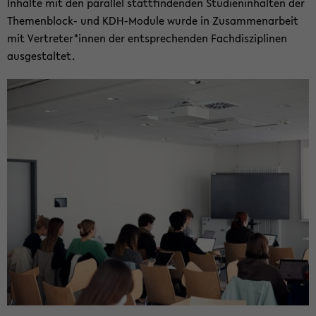
In­hal­te mit den par­al­lel statt­fin­den­den Stu­di­en­in­hal­ten der
Themenblock-​ und KDH-​Module wurde in Zu­sam­men­ar­beit
mit Ver­tre­ter*innen der ent­spre­chen­den Fach­dis­zi­pli­nen
aus­ge­stal­tet.