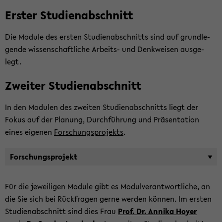
Ers­ter Stu­di­en­ab­schnitt
Die Mo­du­le des ers­ten Stu­di­en­ab­schnitts sind auf grund­le­
gen­de wis­sen­schaft­li­che Arbeits-​ und Denk­wei­sen aus­ge­
legt.
Zwei­ter Stu­di­en­ab­schnitt
In den Mo­du­len des zwei­ten Stu­di­en­ab­schnitts liegt der
Fokus auf der Pla­nung, Durch­füh­rung und Prä­sen­ta­ti­on
eines ei­ge­nen
For­schungs­pro­jekts
.
For­schungs­pro­jekt
Für die je­wei­li­gen Mo­du­le gibt es Mo­dul­ver­ant­wort­li­che, an
die Sie sich bei Rück­fra­gen gerne wer­den kön­nen. Im ers­ten
Stu­di­en­ab­schnitt sind dies Frau
Prof. Dr. An­ni­ka Hoyer