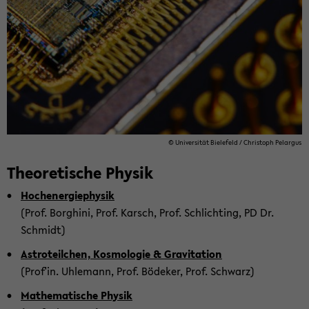
© Uni­ver­si­tät Bie­le­feld / Chris­toph Pe­l­ar­gus
Theo­re­ti­sche Phy­sik
Hoch­en­er­gie­phy­sik
(Prof. Bor­ghi­ni, Prof. Karsch, Prof. Schlich­ting, PD Dr.
Schmidt)
As­tro­te­il­chen, Kos­mo­lo­gie & Gra­vi­ta­ti­on
(Prof'in. Uh­le­mann, Prof. Bö­de­ker, Prof. Schwarz)
Ma­the­ma­ti­sche Phy­sik