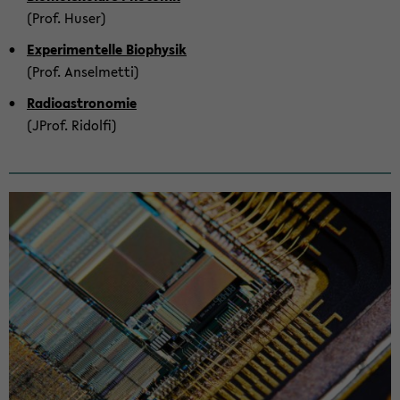
(Prof. Huser)
Ex­pe­ri­men­tel­le Bio­phy­sik
(Prof. An­sel­met­ti)
Ra­dio­as­tro­no­mie
(JProf. Ridol­fi)