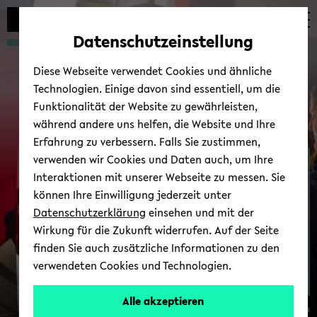
Automatische
zum
zum
zum
Inhaltswechsel
Hauptinhalt
Hauptmenü
Fußbereich
Datenschutzeinstellung
vermeiden
wechseln
wechseln
wechseln
Diese Webseite verwendet Cookies und ähnliche
Technologien. Einige davon sind essentiell, um die
Funktionalität der Website zu gewährleisten,
während andere uns helfen, die Website und Ihre
Erfahrung zu verbessern. Falls Sie zustimmen,
verwenden wir Cookies und Daten auch, um Ihre
For­schung
Interaktionen mit unserer Webseite zu messen. Sie
können Ihre Einwilligung jederzeit unter
Datenschutzerklärung
einsehen und mit der
Wirkung für die Zukunft widerrufen. Auf der Seite
finden Sie auch zusätzliche Informationen zu den
verwendeten Cookies und Technologien.
Alle akzeptieren
© Uni­ver­si­tät Bie­le­feld/ André Wir­sig