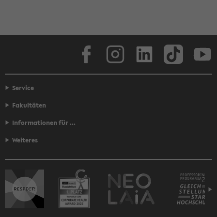
Face­book
In­sta­gram
Lin­ke­dIn
Tik­Tok
You
Service
Fakultäten
Informationen für ...
Weiteres