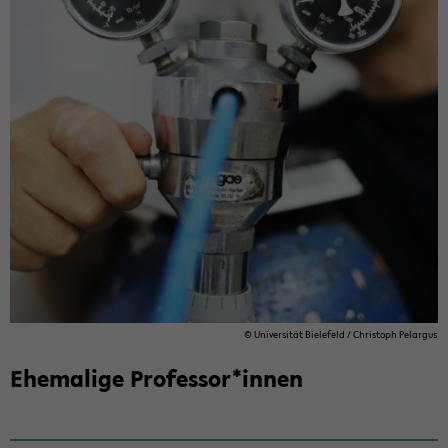
© Uni­ver­si­tät Bie­le­feld / Chris­toph Pe­l­ar­gus
Ehemalige­ Professor*innen