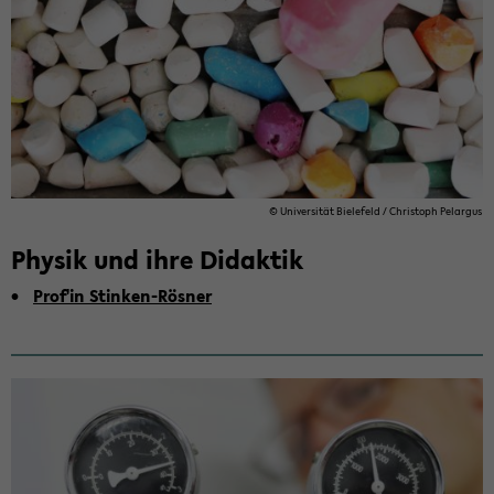
© Uni­ver­si­tät Bie­le­feld / Chris­toph Pe­l­ar­gus
Physik und ihre­ Didaktik
Prof'in Stinken-​Rösner