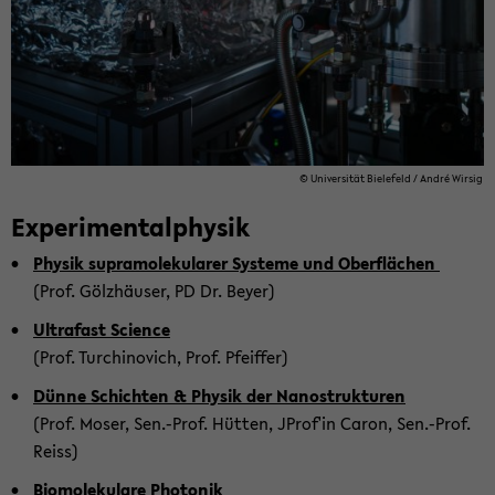
© Uni­ver­si­tät Bie­le­feld / André Wir­sig
Ex­pe­ri­men­tal­phy­sik
Phy­sik su­pra­mo­le­ku­la­rer Sys­te­me und Ober­flä­chen
(Prof. Gölz­häu­ser, PD Dr. Beyer)
Ul­tra­fast Sci­ence
(Prof. Tur­chi­no­vich, Prof. Pfeif­fer)
Dünne Schich­ten & Phy­sik der Na­no­struk­tu­ren
(Prof. Moser, Sen.-Prof. Hüt­ten, JProf'in Caron, Sen.-Prof.
Reiss)
Bio­mo­le­ku­la­re Pho­to­nik