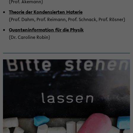
(Prof. Ake­mann)
Theo­rie der Kon­den­sier­ten Ma­te­rie
(Prof. Dahm, Prof. Rei­mann, Prof. Schnack, Prof. Rös­ner)
Quan­ten­in­for­ma­ti­on für die Phy­sik
(Dr. Ca­ro­li­ne Robin)