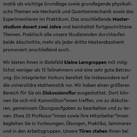
ma­tik als wich­ti­ge Grund­la­ge sowie grund­le­gen­de phy­si­ka­li­
sche The­men wie Me­cha­nik und Quan­ten­me­cha­nik sowie das
Ex­pe­ri­men­tie­ren im Prak­ti­kum. Das an­schlie­ßen­de
Mas­ter­
stu­di­um dau­ert zwei Jahre
und be­inhal­tet fort­ge­schrit­te­ne
The­men. Prak­tisch alle un­se­re Stu­die­ren­den durch­lau­fen
beide Ab­schnit­te, mehr als jeder drit­te Mas­ter­ab­sol­vent
pro­mo­viert an­schlie­ßend auch.
Wir bie­ten Ihnen in Bie­le­feld
klei­ne Lern­grup­pen
mit mög­
lichst we­ni­ger als 15 Teil­neh­mern und eine sehr gute Be­treu­
ung. Ein in­te­grier­ter Vor­kurs be­rei­tet Sie ins­be­son­de­re auf
die uni­ver­si­tä­re Ma­the­ma­tik vor. Wir haben einen grö­ße­ren
Be­reich für Sie als
Dis­kus­si­ons­flur
aus­ge­stat­tet. Dort kön­
nen Sie sich mit Kom­mi­li­ton*innen tref­fen, um zu dis­ku­tie­
ren, ge­mein­sam Übungs­auf­ga­ben zu be­ar­bei­ten und zu ler­
nen. Etwa 20 Pro­fes­sor*innen sowie ihre Mit­ar­bei­ter*innen
be­glei­ten Sie in Vor­le­sun­gen, Übun­gen, Prak­ti­ka, Se­mi­na­ren
und in den Ar­beits­grup­pen. Un­se­re
Türen ste­hen
Ihnen bei