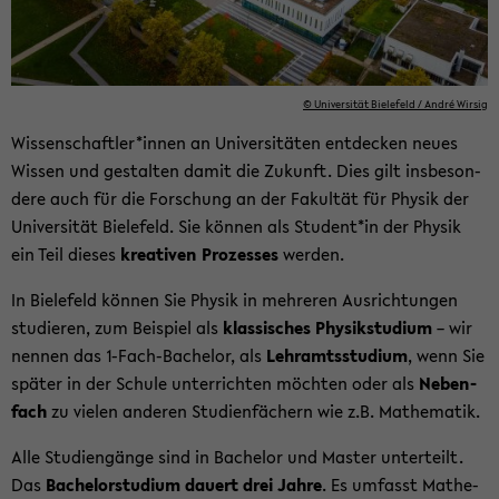
© Uni­ver­si­tät Bie­le­feld / André Wir­sig
Wis­sen­schaft­ler*innen an Uni­ver­si­tä­ten ent­de­cken neues
Wis­sen und ge­stal­ten damit die Zu­kunft. Dies gilt ins­be­son­
de­re auch für die For­schung an der Fa­kul­tät für Phy­sik der
Uni­ver­si­tät Bie­le­feld. Sie kön­nen als Stu­dent*in der Phy­sik
ein Teil die­ses
krea­ti­ven Pro­zes­ses
wer­den.
In Bie­le­feld kön­nen Sie Phy­sik in meh­re­ren Aus­rich­tun­gen
stu­die­ren, zum Bei­spiel als
klas­si­sches Phy­sik­stu­di­um
– wir
nen­nen das 1-​Fach-Bachelor, als
Lehr­amts­stu­di­um
, wenn Sie
spä­ter in der Schu­le un­ter­rich­ten möch­ten oder als
Ne­ben­
fach
zu vie­len an­de­ren Stu­di­en­fä­chern wie z.B. Ma­the­ma­tik.
Alle Stu­di­en­gän­ge sind in Ba­che­lor und Mas­ter un­ter­teilt.
Das
Ba­che­lor­stu­di­um dau­ert drei Jahre
. Es um­fasst Ma­the­