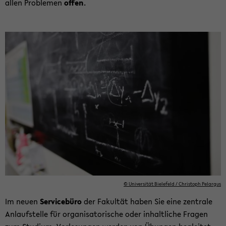
allen Pro­ble­men
offen
.
© Uni­ver­si­tät Bie­le­feld / Chris­toph Pe­l­ar­gus
Im neuen
Ser­vice­bü­ro
der Fa­kul­tät haben Sie eine zen­tra­le
An­lauf­stel­le für or­ga­ni­sa­to­ri­sche oder in­halt­li­che Fra­gen