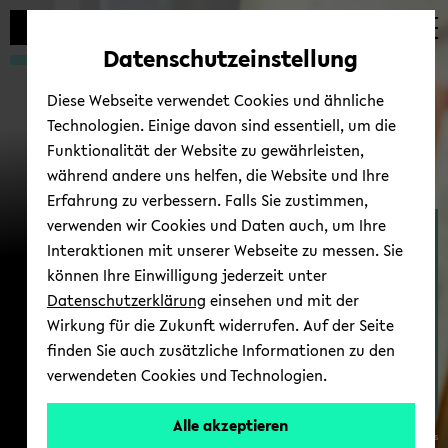
Automatische
zum
zum
zum
Inhaltswechsel
Hauptinhalt
Hauptmenü
Fußbereich
Datenschutzeinstellung
vermeiden
wechseln
wechseln
wechseln
Diese Webseite verwendet Cookies und ähnliche
Technologien. Einige davon sind essentiell, um die
Funktionalität der Website zu gewährleisten,
während andere uns helfen, die Website und Ihre
Erfahrung zu verbessern. Falls Sie zustimmen,
verwenden wir Cookies und Daten auch, um Ihre
Stu­die­ren in Bie­le­feld
Interaktionen mit unserer Webseite zu messen. Sie
können Ihre Einwilligung jederzeit unter
Datenschutzerklärung
einsehen und mit der
Wirkung für die Zukunft widerrufen. Auf der Seite
finden Sie auch zusätzliche Informationen zu den
verwendeten Cookies und Technologien.
Alle akzeptieren
© Uni­ver­si­tät Bie­le­feld / Chris­to­ph­Pe­l­ar­gus