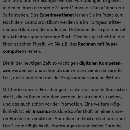
zum Stu­di­um. Vor­le­sun­gen wer­den von Übun­gen be­glei­tet,
in denen Ihnen er­fah­re­ne Stu­dent*innen als Tutor*innen zur
Seite ste­hen. Das
Ex­pe­ri­men­tie­ren
ler­nen Sie im Prak­ti­kum.
Nach dem Grund­prak­ti­kum wer­den Sie im Fort­ge­schrit­te­
nen­prak­ti­kum an die mo­der­nen Me­tho­den der ex­pe­ri­men­tel­
len Ar­beits­grup­pen her­an­ge­führt. Glei­ches ge­schieht in der
theo­re­ti­schen Phy­sik, wo Sie z.B. das
Rech­nen mit Su­per­
com­pu­tern
ler­nen.
Die in der heu­ti­gen Zeit so wich­ti­gen
di­gi­ta­len Kom­pe­ten­
zen
wer­den bei uns schon ab dem ers­ten Se­mes­ter ver­mit­
telt, unter an­de­rem mit der Pro­gram­mier­spra­che Py­thon.
Oft fin­den un­se­re For­schun­gen in in­ter­na­tio­na­len Kon­tex­ten
statt, die es Ihnen er­lau­ben wer­den, ins Aus­land zu gehen,
und das auch schon vor der Pro­mo­ti­on. Eine wei­te­re Mög­
lich­keit ist ein
Eras­mus
-​Auslandsaufenthalt an einer un­se­
rer Part­ner­uni­ver­si­tä­ten. Vor allem im Mas­ter­stu­di­um er­hal­
ten Sie die Mög­lich­keit, Vor­le­sun­gen in eng­li­scher Spra­che