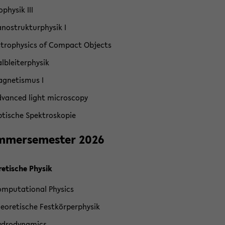
o­phy­sik III
­no­struk­tur­phy­sik I
­tro­phy­sics of Com­pact Ob­jects
lb­lei­ter­phy­sik
­gne­tis­mus I
­van­ced light mi­cro­scopy
­ti­sche Spek­tro­sko­pie
­mer­se­mes­ter 2026
re­ti­sche Phy­sik
m­pu­ta­tio­nal Phy­sics
eo­re­ti­sche Fest­kör­per­phy­sik
­dro­dy­na­mics