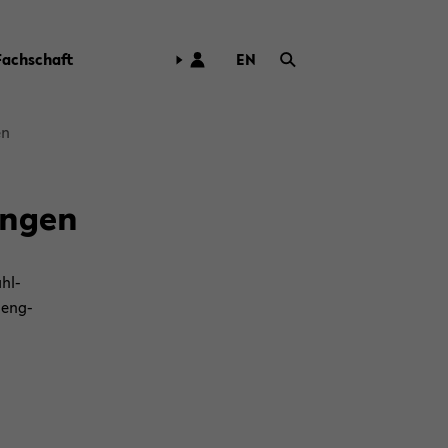
Fach­schaft
EN
ZUR
ENG­
LI­
en
SCHEN
SPRA­
CHE
un­gen
WECH­
SELN
ahl-
t eng­