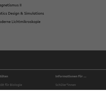
­gne­tis­mus II
­tics De­sign & Si­mu­la­ti­ons
­der­ne Licht­mi­kro­sko­pie
täten
Informationen für ...
­tät für Bio­lo­gie
Schü­ler*innen
­tät für Che­mie
Stu­di­en­in­ter­es­sier­te
­tät für Er­zie­hungs­wis­sen­schaft
Stu­die­ren­de