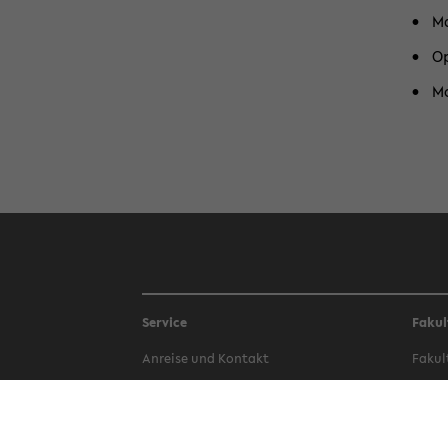
Ma
Op
Mo
Service
Fakul
An­rei­se und Kon­takt
Fa­kul
Be­wer­bung
Fa­kul
Bi­blio­thek
Fa­kul