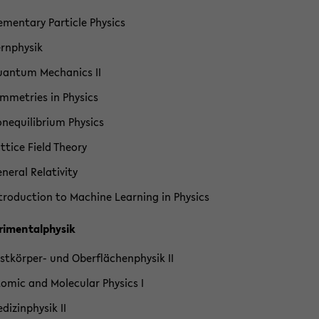
e­men­ta­ry Par­ti­cle Phy­sics
rn­phy­sik
an­tum Me­cha­nics II
m­me­tries in Phy­sics
­ne­qui­li­bri­um Phy­sics
t­ti­ce Field Theo­ry
ne­ral Re­la­ti­vi­ty
­tro­duc­tion to Ma­chi­ne Lear­ning in Phy­sics
ri­men­tal­phy­sik
stkörper-​ und Ober­flä­chen­phy­sik II
o­mic and Mole­cu­lar Phy­sics I
­di­zin­phy­sik II