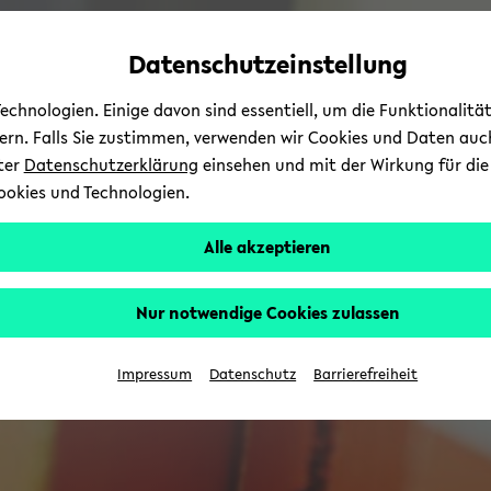
Automatische
zum
zum
zum
Inhaltswechsel
Hauptinhalt
Hauptmenü
Fußbereich
Datenschutzeinstellung
vermeiden
wechseln
wechseln
wechseln
chnologien. Einige davon sind essentiell, um die Funktionalit
sern. Falls Sie zustimmen, verwenden wir Cookies und Daten auc
nter
Datenschutzerklärung
einsehen und mit der Wirkung für die 
ookies und Technologien.
Alle akzeptieren
Nur notwendige Cookies zulassen
Impressum
Datenschutz
Barrierefreiheit