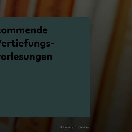
kommende
Vertiefungs­
vorlesungen
© Uni­ver­si­tät Bie­le­feld