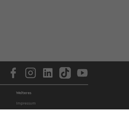
Face­book
In­sta­gram
Lin­ke­dIn
Tik­Tok
You­tube
Weiteres
Im­pres­sum
Da­ten­schutz
Bar­rie­re­frei­heit