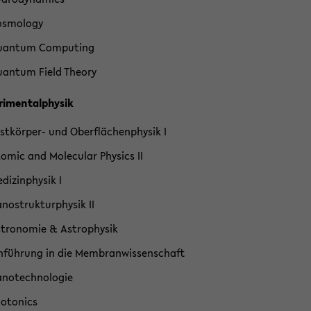
s­mo­lo­gy
an­tum Com­pu­ting
an­tum Field Theo­ry
ri­men­tal­phy­sik
stkörper-​ und Ober­flä­chen­phy­sik I
o­mic and Mole­cu­lar Phy­sics II
­di­zin­phy­sik I
­no­struk­tur­phy­sik II
­tro­no­mie & As­tro­phy­sik
n­füh­rung in die Mem­bran­wis­sen­schaft
­no­tech­no­lo­gie
o­to­nics