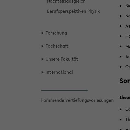
Nach­teils­aus­gleich
Bi
Be­rufs­per­spek­ti­ven Phy­sik
Na
As
For­schung
Ha
Fach­schaft
Ma
Ad
Un­se­re Fa­kul­tät
Op
In­ter­na­tio­nal
Som
theo­
kom­men­de Ver­tie­fungs­vor­le­sun­gen
Co
Th
Hy