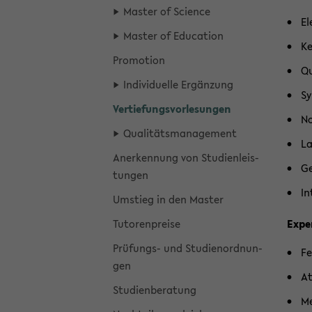
Mas­ter of Sci­ence
El
Mas­ter of Edu­ca­ti­on
Ke
Pro­mo­ti­on
Qu
In­di­vi­du­el­le Er­gän­zung
Sy
Ver­tie­fungs­vor­le­sun­gen
No
Qua­li­täts­ma­nage­ment
La
An­er­ken­nung von Stu­di­en­leis­
Ge­
tun­gen
In
Um­stieg in den Mas­ter
Tu­to­ren­prei­se
Ex­pe­
Prüfungs-​ und Stu­di­en­ord­nun­
Fe
gen
At
Stu­di­en­be­ra­tung
Me