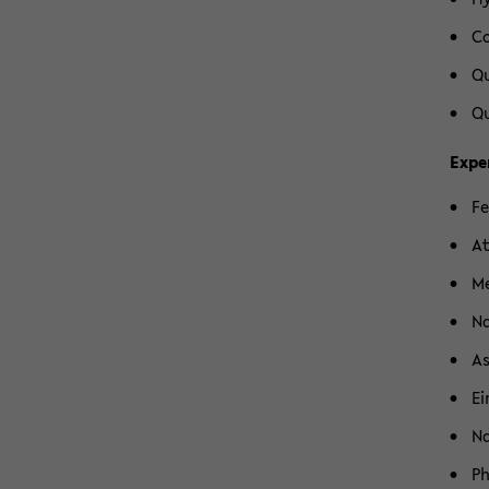
Co
Qu
Qu
Ex­pe­
Fe
At
Me
Na
As
Ei
Na
Ph