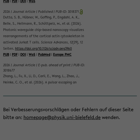
Bei Ver­bes­se­rungs­vor­schlä­gen oder Feh­lern auf die­ser Seite
bitte an:
home­page@phy­sik.uni-​bielefeld.de
wen­den.