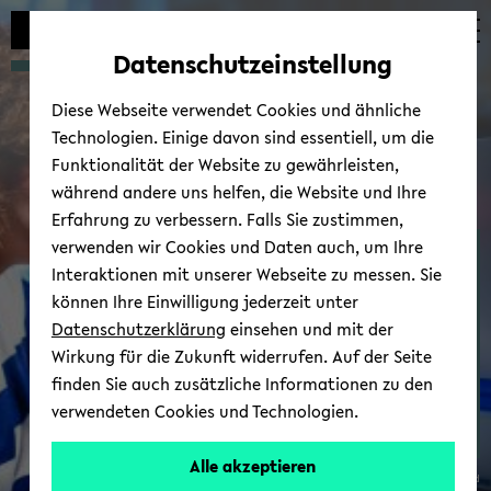
Automatische
zum
zum
zum
Inhaltswechsel
Hauptinhalt
Hauptmenü
Fußbereich
Datenschutzeinstellung
vermeiden
wechseln
wechseln
wechseln
Diese Webseite verwendet Cookies und ähnliche
Technologien. Einige davon sind essentiell, um die
Funktionalität der Website zu gewährleisten,
während andere uns helfen, die Website und Ihre
Erfahrung zu verbessern. Falls Sie zustimmen,
verwenden wir Cookies und Daten auch, um Ihre
Pu­bli­ka­tio­nen
Interaktionen mit unserer Webseite zu messen. Sie
können Ihre Einwilligung jederzeit unter
Datenschutzerklärung
einsehen und mit der
Wirkung für die Zukunft widerrufen. Auf der Seite
finden Sie auch zusätzliche Informationen zu den
verwendeten Cookies und Technologien.
Alle akzeptieren
© Uni­ver­si­tät Bie­le­feld