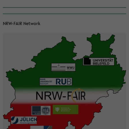
NRW-​FAIR Net­work