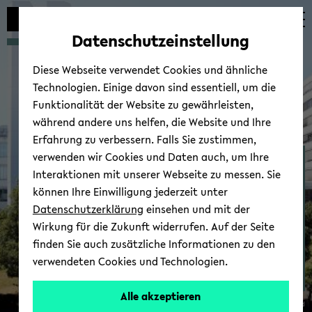
Automatische
zum
zum
zum
Inhaltswechsel
Hauptinhalt
Hauptmenü
Fußbereich
Datenschutzeinstellung
vermeiden
wechseln
wechseln
wechseln
Diese Webseite verwendet Cookies und ähnliche
Technologien. Einige davon sind essentiell, um die
Funktionalität der Website zu gewährleisten,
während andere uns helfen, die Website und Ihre
Erfahrung zu verbessern. Falls Sie zustimmen,
verwenden wir Cookies und Daten auch, um Ihre
Quan­tum fields on the
Interaktionen mit unserer Webseite zu messen. Sie
lat­ti­ce
können Ihre Einwilligung jederzeit unter
Datenschutzerklärung
einsehen und mit der
Wirkung für die Zukunft widerrufen. Auf der Seite
finden Sie auch zusätzliche Informationen zu den
verwendeten Cookies und Technologien.
Alle akzeptieren
© Uni­ver­si­tät Bie­le­feld