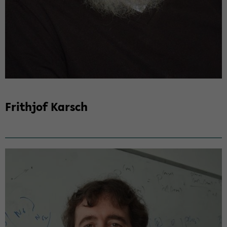
Frith­jof Karsch