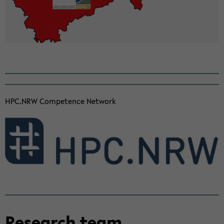
HPC.NRW Com­pe­tence Net­work
Re­se­arch team