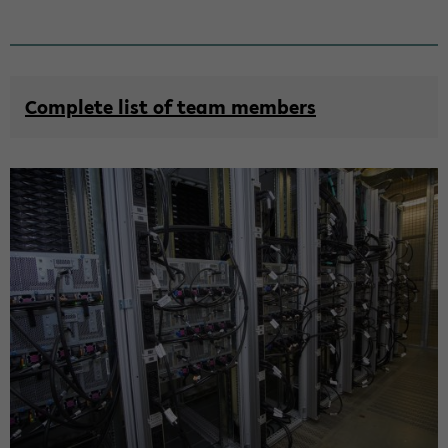
Com­ple­te list of team mem­bers