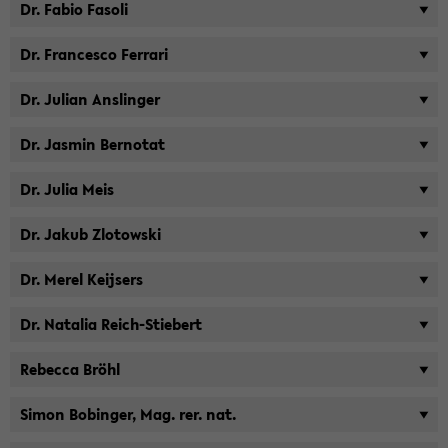
Dr. Fabio Fa­so­li
Dr. Fran­ces­co Fer­ra­ri
Dr. Ju­li­an An­s­lin­ger
Dr. Jas­min Ber­no­tat
Dr. Julia Meis
Dr. Jakub Zlo­tow­ski
Dr. Merel Keij­sers
Dr. Na­ta­lia Reich-​Stiebert
Re­bec­ca Bröhl
Simon Bo­bin­ger, Mag. rer. nat.