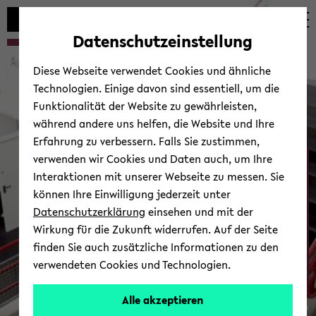
Automatische
zum
zum
zum
Inhaltswechsel
Hauptinhalt
Hauptmenü
Fußbereich
Datenschutzeinstellung
vermeiden
wechseln
wechseln
wechseln
Diese Webseite verwendet Cookies und ähnliche
Technologien. Einige davon sind essentiell, um die
Funktionalität der Website zu gewährleisten,
während andere uns helfen, die Website und Ihre
Erfahrung zu verbessern. Falls Sie zustimmen,
verwenden wir Cookies und Daten auch, um Ihre
Ab­tei­lung Psy­cho­lo­gie
Interaktionen mit unserer Webseite zu messen. Sie
können Ihre Einwilligung jederzeit unter
Datenschutzerklärung
einsehen und mit der
Wirkung für die Zukunft widerrufen. Auf der Seite
finden Sie auch zusätzliche Informationen zu den
verwendeten Cookies und Technologien.
Zur Über­sicht
Alle akzeptieren
© Uni­ver­si­tät Bie­le­feld