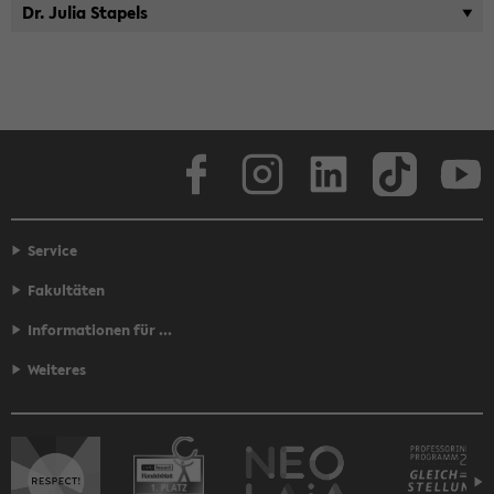
Dr. Julia Sta­pels
Face­book
In­sta­gram
Lin­ke­dIn
Tik­Tok
You
Service
Fakultäten
Informationen für ...
Weiteres