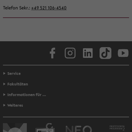
Te­le­fon Sekr.
+49 521 106-​4540
Face­book
In­sta­gram
Lin­ke­dIn
Tik­Tok
You
Service
Fakultäten
Informationen für ...
Weiteres