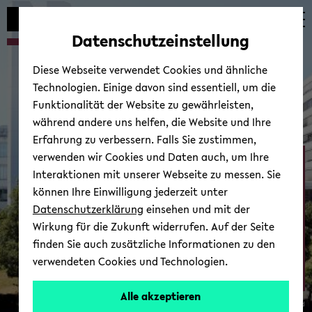
Automatische
skip
skip
skip
Inhaltswechsel
to
to
to
Datenschutzeinstellung
vermeiden
main
main
footer
content
menu
Diese Webseite verwendet Cookies und ähnliche
Technologien. Einige davon sind essentiell, um die
Funktionalität der Website zu gewährleisten,
während andere uns helfen, die Website und Ihre
Erfahrung zu verbessern. Falls Sie zustimmen,
verwenden wir Cookies und Daten auch, um Ihre
Ab­tei­lung Psy­cho­lo­gie
Interaktionen mit unserer Webseite zu messen. Sie
können Ihre Einwilligung jederzeit unter
Datenschutzerklärung
einsehen und mit der
Wirkung für die Zukunft widerrufen. Auf der Seite
finden Sie auch zusätzliche Informationen zu den
verwendeten Cookies und Technologien.
Zur Über­sicht
Alle akzeptieren
© Uni­ver­si­tät Bie­le­feld