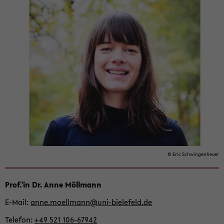
in­
halt
der
Sek­
ti­
on
wech­
seln
© Eric Schwin­gen­heu­er
Prof.'in Dr. Anne Möll­mann
E-​Mail
anne.mo­ell­mann@uni-​bielefeld.de
Te­le­fon
+49 521 106-​67942