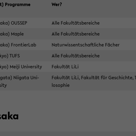
t) Pro­gram­me
Wer?
saka) OUSSEP
Alle Fa­kul­täts­be­rei­che
aka) Maple
Alle Fa­kul­täts­be­rei­che
aka) Fron­tier­Lab
Na­tur­wiss­ent­schaft­li­che Fä­cher
kyo) TUFS
Alle Fa­kul­täts­be­rei­che
yo) Meiji Uni­ver­si­ty
Fa­kul­tät LiLi
iga­ta) Ni­iga­ta Uni­
Fa­kul­tät LiLi, Fa­kul­tät für Ge­schich­te,
si­ty
lo­so­phie
saka