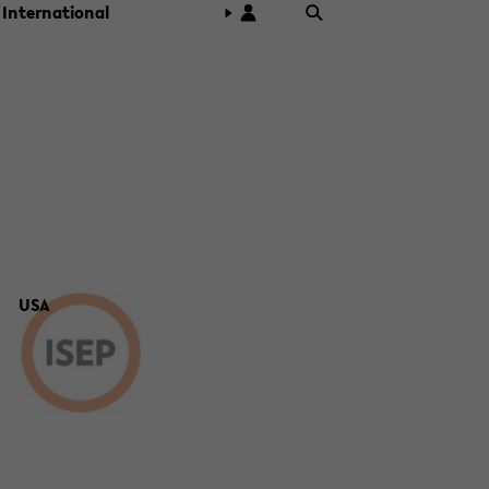
In­ter­na­tio­nal
USA