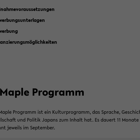
l­nah­me­vor­aus­set­zun­gen
wer­bungs­un­ter­la­gen
wer­bung
nan­zie­rungs­mög­lich­kei­ten
Maple Pro­gramm
aple Pro­gramm ist ein Kul­tur­pro­gramm, das Spra­che, Ge­schich
ll­schaft und Po­li­tik Ja­pans zum In­halt hat. Es dau­ert 11 Mo­na­t
nnt je­weils im Sep­tem­ber.