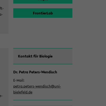
ft­
Fron­tier­Lab
a­
Zum
Kon­takt für Bio­lo­gie
Haupt­
in­
halt
Dr. Petra Peters-​Wendisch
der
n
Sek­
E-​Mail
ti­
petra.peters-​wendisch@uni-​
on
bielefeld.de
e­
wech­
seln