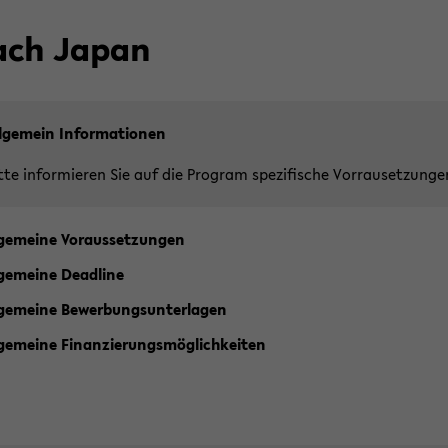
ach Japan
l­ge­mein In­for­ma­tio­nen
tte in­for­mie­ren Sie auf die Pro­gram spe­zi­fi­sche Vor­rau­set­zun­ge
­ge­mei­ne Vor­aus­set­zun­gen
­ge­mei­ne Dead­line
­ge­mei­ne Be­wer­bungs­un­ter­la­gen
­ge­mei­ne Fi­nan­zie­rungs­mög­lich­kei­ten