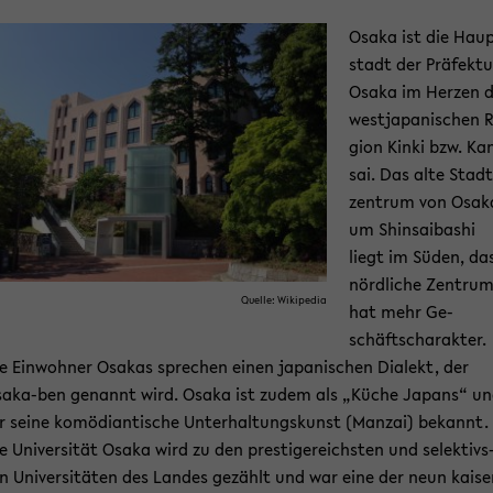
Osaka ist die Hau
stadt der Prä­fek­tu
Osaka im Her­zen 
west­ja­pa­ni­schen 
gi­on Kinki bzw. Ka
sai. Das alte Stadt
zen­trum von Osak
um Shin­sai­ba­shi
liegt im Süden, da
nörd­li­che Zen­tru
Quel­le: Wi­ki­pe­dia
hat mehr Ge­
schäfts­cha­rak­ter.
e Ein­woh­ner Osakas spre­chen einen ja­pa­ni­schen Dia­lekt, der
aka-​ben ge­nannt wird. Osaka ist zudem als „Küche Ja­pans“ u
r seine ko­mö­di­an­ti­sche Un­ter­hal­tungs­kunst (Man­zai) be­kannt.
e Uni­ver­si­tät Osaka wird zu den pres­ti­ge­reichs­ten und se­lek­tivs
n Uni­ver­si­tä­ten des Lan­des ge­zählt und war eine der neun kai­se