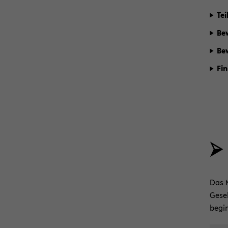
Tei
Be­
Be­
Fi­
⮚ 
Das M
Ge­se
be­gi