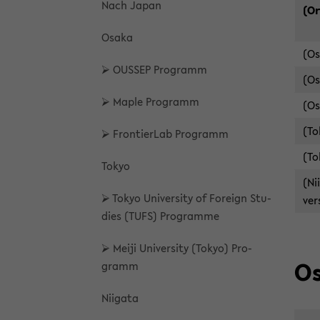
Nach Japan
(Or
Osaka
(O
⮚ OUSSEP Pro­gramm
(Os
⮚ Maple Pro­gramm
(Os
(To
⮚ Fron­tier­Lab Pro­gramm
(Tok
Tokyo
(Ni­
⮚ Tokyo Uni­ver­si­ty of For­eign Stu­
ver­
dies (TUFS) Pro­gram­me
⮚ Meiji Uni­ver­si­ty (Tokyo) Pro­
O
gramm
Ni­iga­ta