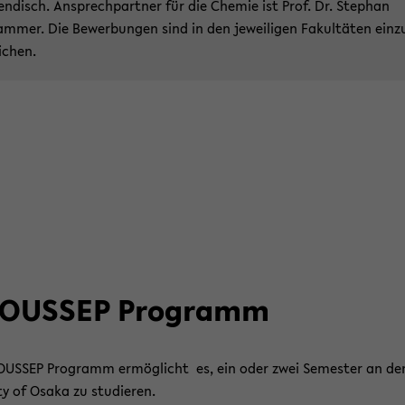
ndisch. An­sprech­part­ner für die Che­mie ist Prof. Dr. Ste­phan
m­mer. Die Be­wer­bun­gen sind in den je­wei­li­gen Fa­kul­tä­ten ein­z
i­chen.
 OUSSEP Pro­gramm
USSEP Pro­gramm er­mög­licht es, ein oder zwei Se­mes­ter an der
i­ty of Osaka zu stu­die­ren.