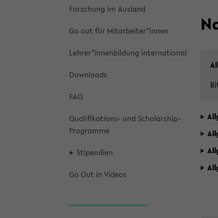
For­schung im Aus­land
N
Go out für Mit­ar­bei­ter*innen
Leh­rer*in­nen­bil­dung in­ter­na­tio­nal
Al
Down­loads
Bi
FAQ
All
Qualifikations-​ und Scholarship-​
Programme
All
All
Sti­pen­di­en
All
Go Out in Vi­de­os