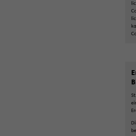
li
Ca
li
ka
Ca
E
B
St
ei
Er
Di
be