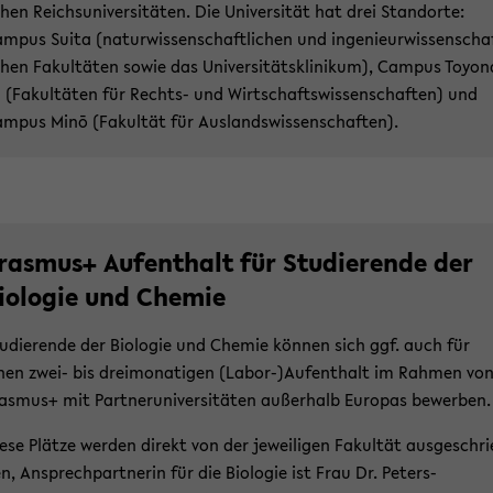
­chen Reichs­uni­ver­si­tä­ten. Die Uni­ver­si­tät hat drei Stand­or­te:
m­pus Suita (na­tur­wis­sen­schaft­li­chen und in­ge­nieur­wis­sen­scha
­chen Fa­kul­tä­ten sowie das Uni­ver­si­täts­kli­ni­kum), Cam­pus To­yo­n
 (Fa­kul­tä­ten für Rechts-​ und Wirt­schafts­wis­sen­schaf­ten) und
m­pus Minō (Fa­kul­tät für Aus­lands­wis­sen­schaf­ten).
ras­mus+ Auf­ent­halt für Stu­die­ren­de der
io­lo­gie und Che­mie
u­die­ren­de der Bio­lo­gie und Che­mie kön­nen sich ggf. auch für
nen zwei- bis drei­mo­na­ti­gen (Labor-​)Auf­ent­halt im Rah­men vo
as­mus+ mit Part­ner­uni­ver­si­tä­ten au­ßer­halb Eu­ro­pas be­wer­ben.
ese Plät­ze wer­den di­rekt von der je­wei­li­gen Fa­kul­tät aus­ge­schri
n, An­sprech­part­ne­rin für die Bio­lo­gie ist Frau Dr. Peters-​