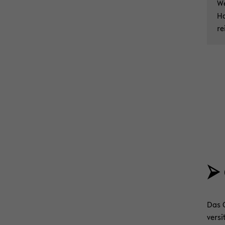
We
Ha
re
⮚
Das O
ver­s