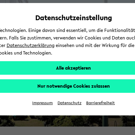
Automatische
skip
skip
skip
Inhaltswechsel
to
to
to
Datenschutzeinstellung
K
vermeiden
main
main
footer
content
menu
chnologien. Einige davon sind essentiell, um die Funktionalit
sern. Falls Sie zustimmen, verwenden wir Cookies und Daten auc
nter
Datenschutzerklärung
einsehen und mit der Wirkung für die 
ookies und Technologien.
Alle akzeptieren
Nur notwendige Cookies zulassen
Impressum
Datenschutz
Barrierefreiheit