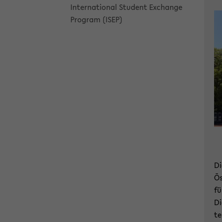
In­ter­na­tio­nal Stu­dent Exchan­ge
Pro­gram (ISEP)
Di
Ōs
fü
Di
te