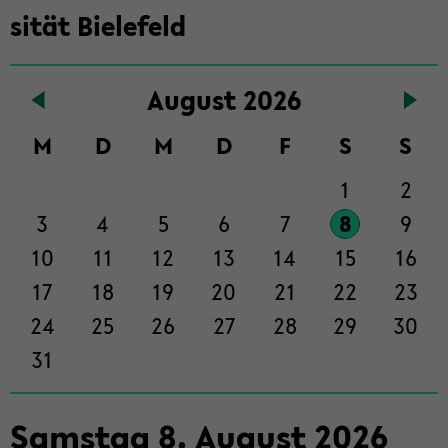
in­
si­tät Bie­le­feld
halt
der
Sek­
Au­gust 2026
ti­
on
M
D
M
D
F
S
S
wech­
1
2
seln
3
4
5
6
7
8
9
10
11
12
13
14
15
16
17
18
19
20
21
22
23
24
25
26
27
28
29
30
31
Sams­tag
8
.
Au­gust
2026