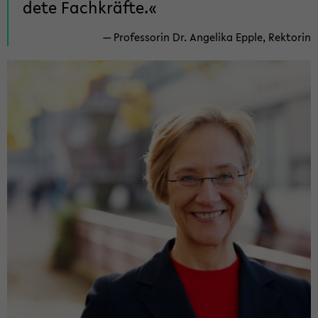
de­te Fach­kräf­te.
Pro­fes­so­rin Dr. An­ge­li­ka Epple, Rek­to­rin