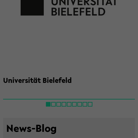
Uni­ver­si­tät Bie­le­feld
News-​Blog