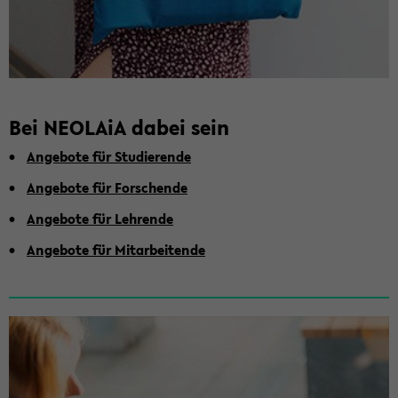
Bei NEO­LA­iA dabei sein
An­ge­bo­te für Stu­die­ren­de
An­ge­bo­te für For­schen­de
An­ge­bo­te für Leh­ren­de
An­ge­bo­te für Mit­ar­bei­ten­de