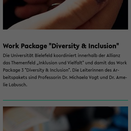
Work Packa­ge "Di­ver­si­ty & In­clu­si­on"
Die Uni­ver­si­tät Bie­le­feld ko­or­di­niert in­ner­halb der Al­li­anz
das The­men­feld „In­klu­si­on und Viel­falt" und damit das Work
Packa­ge 3 "Di­ver­si­ty & In­clu­si­on". Die Lei­te­rin­nen des Ar­
beits­pa­kets sind Pro­fes­so­rin Dr. Mi­chae­la Vogt und Dr. Ame­
lie La­busch.