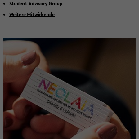
Stu­dent Ad­vi­so­ry Group
Wei­te­re Mit­wir­ken­de