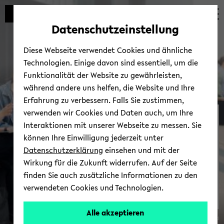
Automatische
zum
zum
zum
Inhaltswechsel
Hauptinhalt
Hauptmenü
Fußbereich
Datenschutzeinstellung
vermeiden
wechseln
wechseln
wechseln
Diese Webseite verwendet Cookies und ähnliche
Technologien. Einige davon sind essentiell, um die
Funktionalität der Website zu gewährleisten,
während andere uns helfen, die Website und Ihre
Erfahrung zu verbessern. Falls Sie zustimmen,
verwenden wir Cookies und Daten auch, um Ihre
NEOLAiA an der
Interaktionen mit unserer Webseite zu messen. Sie
Universität­ Bielefeld
können Ihre Einwilligung jederzeit unter
Datenschutzerklärung
einsehen und mit der
Wirkung für die Zukunft widerrufen. Auf der Seite
finden Sie auch zusätzliche Informationen zu den
verwendeten Cookies und Technologien.
Alle akzeptieren
© Uni­ver­si­tät Bie­le­feld