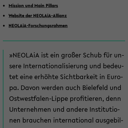
Mis­si­on und Main Pil­lars
Web­site der NEOLAiA-​Allianz
NEOLAiA-​Forschungsrahmen
NEO­LA­iA ist ein gro­ßer Schub für un­
se­re In­ter­na­tio­na­li­sie­rung und be­deu­
tet eine er­höh­te Sicht­bar­keit in Eu­ro­
pa. Davon wer­den auch Bie­le­feld und
Ostwestfalen-​Lippe pro­fi­tie­ren, denn
Un­ter­neh­men und an­de­re In­sti­tu­tio­
nen brau­chen in­ter­na­tio­nal aus­ge­bil­