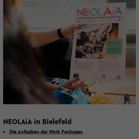
NEO­LA­iA in Bie­le­feld
Die Auf­ga­ben der Work Pack­a­ges