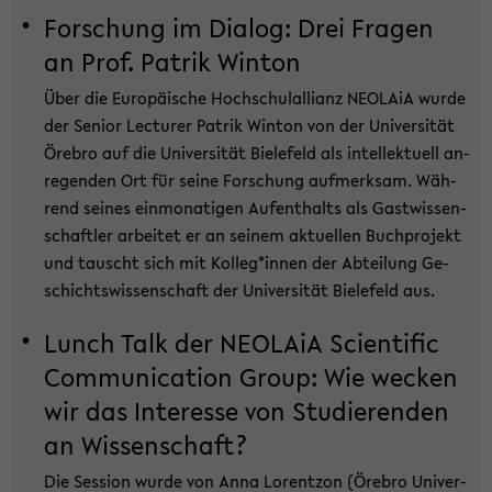
For­schung im Dia­log: Drei Fra­gen
an Prof. Pa­trik Win­ton
Über die Eu­ro­päi­sche Hoch­schul­al­li­anz NEO­LA­iA wurde
der Se­ni­or Lec­tu­rer Pa­trik Win­ton von der Uni­ver­si­tät
Öre­bro auf die Uni­ver­si­tät Bie­le­feld als in­tel­lek­tu­ell an­
re­gen­den Ort für seine For­schung auf­merk­sam. Wäh­
rend sei­nes ein­mo­na­ti­gen Auf­ent­halts als Gast­wis­sen­
schaft­ler ar­bei­tet er an sei­nem ak­tu­el­len Buch­pro­jekt
und tauscht sich mit Kol­leg*innen der Ab­tei­lung Ge­
schichts­wis­sen­schaft der Uni­ver­si­tät Bie­le­feld aus.
Lunch Talk der NEO­LA­iA Sci­en­ti­fic
Com­mu­ni­ca­ti­on Group: Wie we­cken
wir das In­ter­es­se von Stu­die­ren­den
an Wis­sen­schaft?
Die Ses­si­on wurde von Anna Lo­rent­zon (Öre­bro Uni­ver­