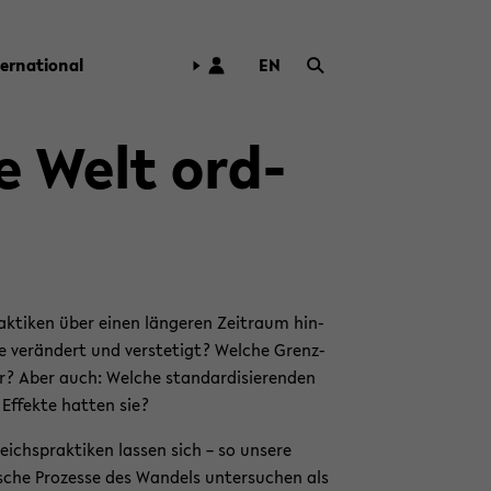
ter­na­tio­nal
EN
ZUR
ENG­
LI­
ie Welt ord­
SCHEN
SPRA­
CHE
WECH­
SELN
ak­ti­ken über einen län­ge­ren Zeit­raum hin­
e ver­än­dert und ver­ste­tigt? Wel­che Grenz­
r? Aber auch: Wel­che stan­dar­di­sie­ren­den
n Ef­fek­te hat­ten sie?
eichs­prak­ti­ken las­sen sich – so un­se­re
i­sche Pro­zes­se des Wan­dels un­ter­su­chen als