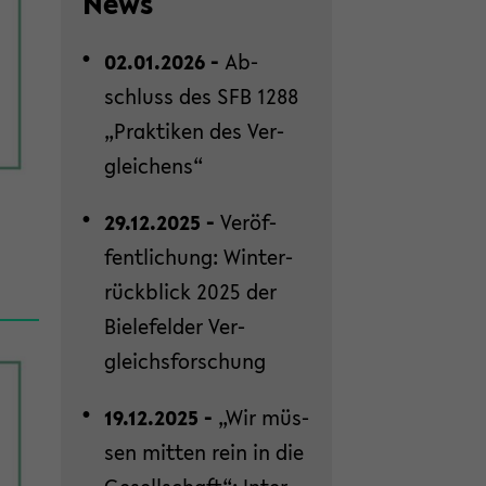
News
02.01.2026 -
Ab­
schluss des SFB 1288
„Prak­ti­ken des Ver­
glei­chens“
29.12.2025 -
Ver­öf­
fent­li­chung: Win­ter­
rück­blick 2025 der
Bie­le­fel­der Ver­
gleichs­for­schung
19.12.2025 -
„Wir müs­
sen mit­ten rein in die