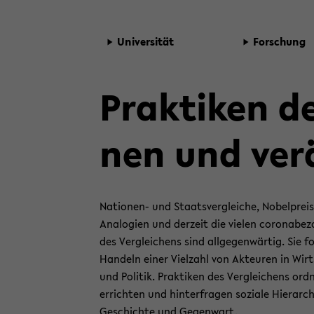
Uni­ver­si­tät
For­schung
Prak­ti­ken d
nen und ver­
Nationen-​ und Staats­ver­glei­che, No­bel­preis­ver
Ana­lo­gien und der­zeit die vie­len co­ro­nabe­zo
des Ver­glei­chens sind all­ge­gen­wär­tig. Sie 
Han­deln einer Viel­zahl von Ak­teu­ren in Wirt­
und Po­li­tik. Prak­ti­ken des Ver­glei­chens or
er­rich­ten und hin­ter­fra­gen so­zia­le Hier­ar­
Ge­schich­te und Ge­gen­wart.