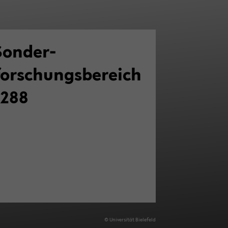
Sonder­
forschungsbereich
1288
© Uni­ver­si­tät Bie­le­feld