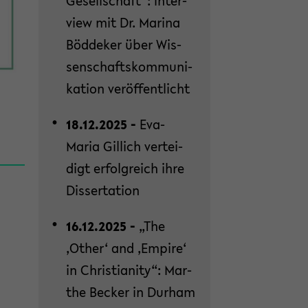
Ge­sell­schaft“: In­ter­
view mit Dr. Ma­ri­na
Böd­de­ker über Wis­
sen­schafts­kom­mu­ni­
ka­ti­on ver­öf­fent­licht
18.12.2025 -
Eva-​
Maria Gil­lich ver­tei­
digt er­folg­reich ihre
Dis­ser­ta­ti­on
16.12.2025 -
„The
‚Other‘ and ‚Em­pi­re‘
in Chris­tia­ni­ty“: Mar­
the Be­cker in Durham