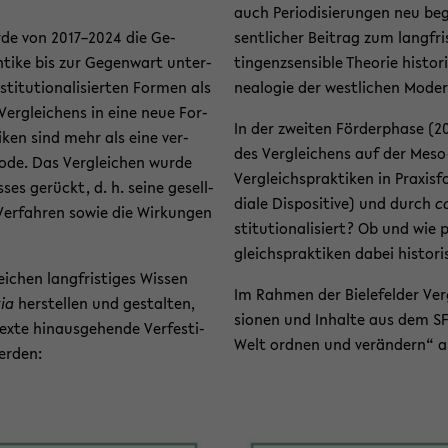
auch Pe­ri­odi­sie­run­gen neu 
urde von 2017–2024 die Ge­
sent­li­cher Bei­trag zum lang­fri
­ti­ke bis zur Ge­gen­wart un­ter­
tin­genz­sen­si­ble Theo­rie his­t
ti­tu­tio­na­li­sier­ten For­men als
nea­lo­gie der west­li­chen Mo­der
Ver­glei­chens in eine neue For­
In der zwei­ten För­der­pha­se (
i­ken sind mehr als eine ver­
des Ver­glei­chens auf der Meso
tho­de. Das Ver­glei­chen wurde
Ver­gleichs­prak­ti­ken in Pra­xis­f
es­ses ge­rückt, d. h. seine ge­sell­
dia­le Dis­po­si­ti­ve) und durch
co
 Ver­fah­ren sowie die Wir­kun­gen
sti­tu­tio­na­li­siert? Ob und wie 
gleichs­prak­ti­ken dabei his­to­
­chen lang­fris­ti­ges Wis­sen
Im Rah­men der Bie­le­fel­der Ve
tia
her­stel­len und ge­stal­ten,
sio­nen und In­hal­te aus dem SF
­te hin­aus­ge­hen­de Ver­fes­ti­
Welt ord­nen und ver­än­dern“ an d
er­den: