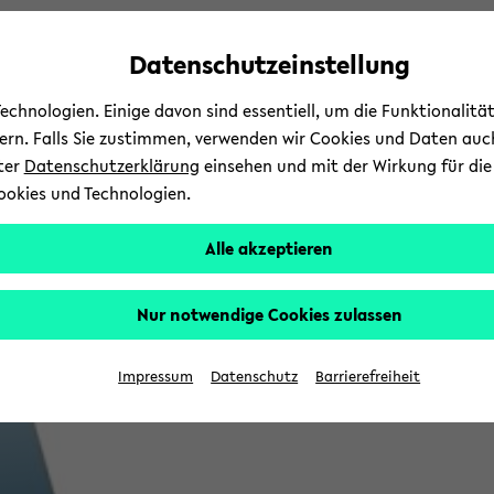
Automatische
zum
zum
zum
Inhaltswechsel
Hauptinhalt
Hauptmenü
Fußbereich
Datenschutzeinstellung
vermeiden
wechseln
wechseln
wechseln
chnologien. Einige davon sind essentiell, um die Funktionalit
sern. Falls Sie zustimmen, verwenden wir Cookies und Daten auc
nter
Datenschutzerklärung
einsehen und mit der Wirkung für die 
ookies und Technologien.
Alle akzeptieren
Nur notwendige Cookies zulassen
Impressum
Datenschutz
Barrierefreiheit