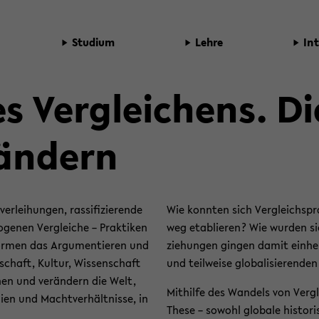
Stu­di­um
Lehre
In­
es Ver­glei­chens. D
än­dern
­lei­hun­gen, ras­si­fi­zie­ren­de
Wie konn­ten sich Ver­gleichs­pr
­ge­nen Ver­glei­che – Prak­ti­ken
weg eta­blie­ren? Wie wur­den si
for­men das Ar­gu­men­tie­ren und
zie­hun­gen gin­gen damit ein­he
schaft, Kul­tur, Wis­sen­schaft
und teil­wei­se glo­ba­li­sie­ren­de
d­nen und ver­än­dern die Welt,
Mit­hil­fe des Wan­dels von Ver­gl
chien und Macht­ver­hält­nis­se, in
These – so­wohl glo­ba­le his­to­r