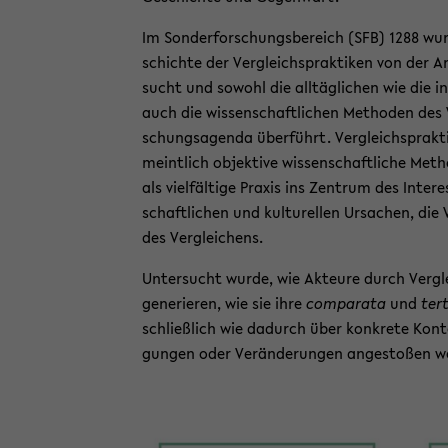
Im Son­der­for­schungs­be­reich (SFB) 1288 w
schich­te der Ver­gleichs­prak­ti­ken von der An
sucht und so­wohl die all­täg­li­chen wie die in­s
auch die wis­sen­schaft­li­chen Me­tho­den des 
schungs­agen­da über­führt. Ver­gleichs­prak­t
meint­lich ob­jek­ti­ve wis­sen­schaft­li­che Me­
als viel­fäl­ti­ge Pra­xis ins Zen­trum des In­ter­
schaft­li­chen und kul­tu­rel­len Ur­sa­chen, die
des Ver­glei­chens.
Un­ter­sucht wurde, wie Ak­teu­re durch Ver­glei
ge­ne­rie­ren, wie sie ihre
com­pa­ra­ta
und
ter­
schließ­lich wie da­durch über kon­kre­te Kon­tex
gun­gen oder Ver­än­de­run­gen an­ge­sto­ßen w