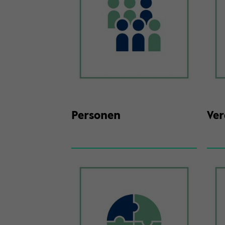
Per­so­nen
Ver