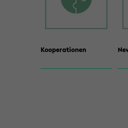
Ko­ope­ra­tio­nen
New