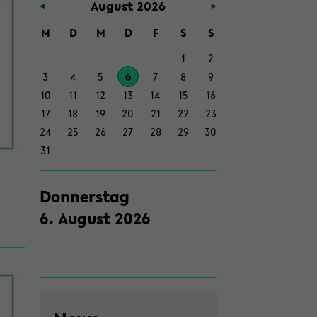
Au­gust 2026
Haupt­
in­
M
D
M
D
F
S
S
halt
1
2
der
3
4
5
6
7
8
9
Sek­
10
11
12
13
14
15
16
ti­
17
18
19
20
21
22
23
on
24
25
26
27
28
29
30
wech­
31
seln
Don­ners­tag
6
.
Au­gust
2026