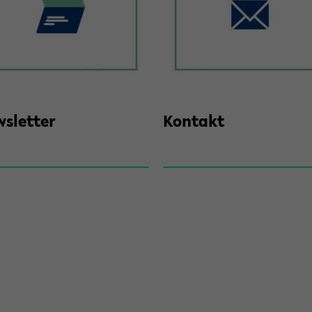
s­let­ter
Kon­takt