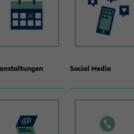
­an­stal­tun­gen
So­cial Media