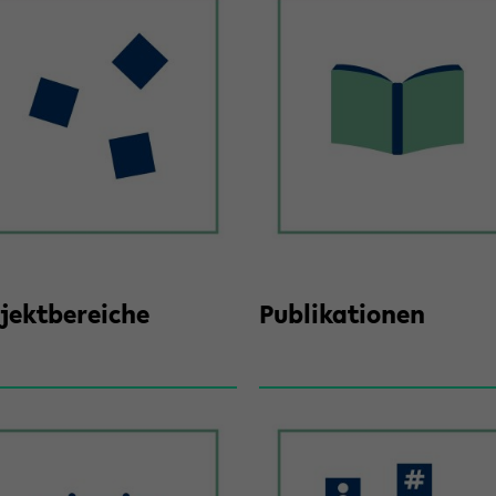
jekt­be­rei­che
Pu­bli­ka­tio­nen