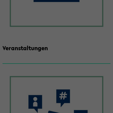
Ver­an­stal­tun­gen