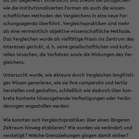
bis zur Ge­gen­wart un­ter­sucht und so­wohl die all­täg­li­chen
wie die in­sti­tu­tio­na­li­sier­ten For­men als auch die wis­sen­
schaft­li­chen Me­tho­den des Ver­glei­chens in eine neue For­
schungs­agen­da über­führt. Ver­gleichs­prak­ti­ken sind mehr
als eine ver­meint­lich ob­jek­ti­ve wis­sen­schaft­li­che Me­tho­de.
Das Ver­glei­chen wurde als viel­fäl­ti­ge Pra­xis ins Zen­trum des
In­ter­es­ses ge­rückt, d. h. seine ge­sell­schaft­li­chen und kul­tu­
rel­len Ur­sa­chen, die Ver­fah­ren sowie die Wir­kun­gen des Ver­
glei­chens.
Un­ter­sucht wurde, wie Ak­teu­re durch Ver­glei­chen lang­fris­ti­
ges Wis­sen ge­ne­rie­ren, wie sie ihre
com­pa­ra­ta
und
ter­tia
her­stel­len und ge­stal­ten, schließ­lich wie da­durch über kon­
kre­te Kon­tex­te hin­aus­ge­hen­de Ver­fes­ti­gun­gen oder Ver­än­
de­run­gen an­ge­sto­ßen wer­den:
Wie konn­ten sich Ver­gleichs­prak­ti­ken über einen län­ge­ren
Zeit­raum hin­weg eta­blie­ren? Wie wur­den sie ver­än­dert und
ver­ste­tigt? Wel­che Grenz­zie­hun­gen gin­gen damit ein­her?