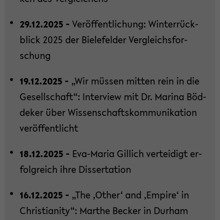
29.12.2025 -
Ver­öf­fent­li­chung: Win­ter­rück­
blick 2025 der Bie­le­fel­der Ver­gleichs­for­
schung
19.12.2025 -
„Wir müs­sen mit­ten rein in die
Ge­sell­schaft“: In­ter­view mit Dr. Ma­ri­na Böd­
de­ker über Wis­sen­schafts­kom­mu­ni­ka­ti­on
ver­öf­fent­licht
18.12.2025 -
Eva-​Maria Gil­lich ver­tei­digt er­
folg­reich ihre Dis­ser­ta­ti­on
16.12.2025 -
„The ‚Other‘ and ‚Em­pi­re‘ in
Chris­tia­ni­ty“: Mar­the Be­cker in Durham