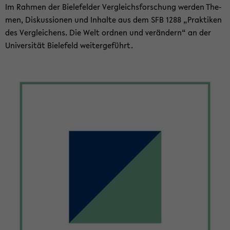
Im Rah­men der Bie­le­fel­der Ver­gleichs­for­schung wer­den The­
men, Dis­kus­sio­nen und In­hal­te aus dem SFB 1288 „Prak­ti­ken
des Ver­glei­chens. Die Welt ord­nen und ver­än­dern“ an der
Uni­ver­si­tät Bie­le­feld wei­ter­ge­führt.