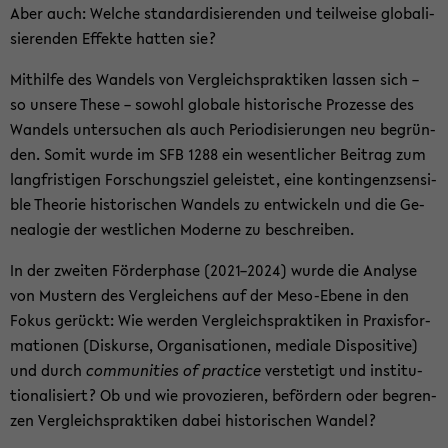
Aber auch: Wel­che stan­dar­di­sie­ren­den und teil­wei­se glo­ba­li­
sie­ren­den Ef­fek­te hat­ten sie?
Mit­hil­fe des Wan­dels von Ver­gleichs­prak­ti­ken las­sen sich –
so un­se­re These – so­wohl glo­ba­le his­to­ri­sche Pro­zes­se des
Wan­dels un­ter­su­chen als auch Pe­ri­odi­sie­run­gen neu be­grün­
den. Somit wurde im SFB 1288 ein we­sent­li­cher Bei­trag zum
lang­fris­ti­gen For­schungs­ziel ge­leis­tet, eine kon­tin­genz­sen­si­
ble Theo­rie his­to­ri­schen Wan­dels zu ent­wi­ckeln und die Ge­
nea­lo­gie der west­li­chen Mo­der­ne zu be­schrei­ben.
In der zwei­ten För­der­pha­se (2021–2024) wurde die Ana­ly­se
von Mus­tern des Ver­glei­chens auf der Meso-​Ebene in den
Fokus ge­rückt: Wie wer­den Ver­gleichs­prak­ti­ken in Pra­xis­for­
ma­tio­nen (Dis­kur­se, Or­ga­ni­sa­tio­nen, me­dia­le Dis­po­si­ti­ve)
und durch
com­mu­nities of prac­ti­ce
ver­ste­tigt und in­sti­tu­
tio­na­li­siert? Ob und wie pro­vo­zie­ren, be­för­dern oder be­gren­
zen Ver­gleichs­prak­ti­ken dabei his­to­ri­schen Wan­del?