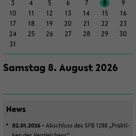
3
4
5
6
7
8
9
ti­
on
10
11
12
13
14
15
16
wech­
17
18
19
20
21
22
23
seln
24
25
26
27
28
29
30
31
Sams­tag
8
.
Au­gust
2026
News
02.01.2026 -
Ab­schluss des SFB 1288 „Prak­ti­
ken des Ver­glei­chens“