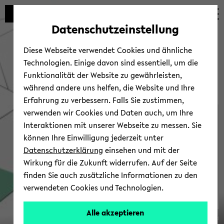
Automatische
zum
zum
zum
Inhaltswechsel
Hauptinhalt
Hauptmenü
Fußbereich
Datenschutzeinstellung
vermeiden
wechseln
wechseln
wechseln
Diese Webseite verwendet Cookies und ähnliche
Technologien. Einige davon sind essentiell, um die
Funktionalität der Website zu gewährleisten,
während andere uns helfen, die Website und Ihre
Erfahrung zu verbessern. Falls Sie zustimmen,
verwenden wir Cookies und Daten auch, um Ihre
Sonder­forschungsbereich
Interaktionen mit unserer Webseite zu messen. Sie
1288
können Ihre Einwilligung jederzeit unter
Datenschutzerklärung
einsehen und mit der
Wirkung für die Zukunft widerrufen. Auf der Seite
finden Sie auch zusätzliche Informationen zu den
verwendeten Cookies und Technologien.
Alle akzeptieren
© Uni­ver­si­tät Bie­le­feld