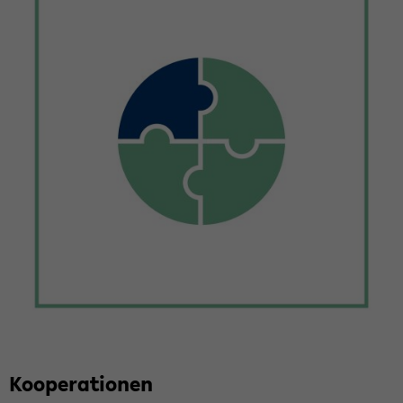
Ko­ope­ra­tio­nen