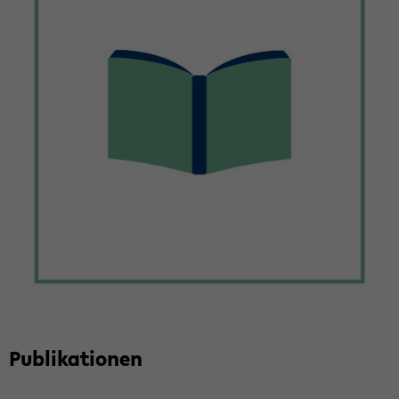
Pu­bli­ka­tio­nen