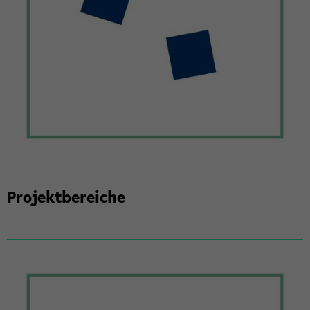
Pro­jekt­be­rei­che