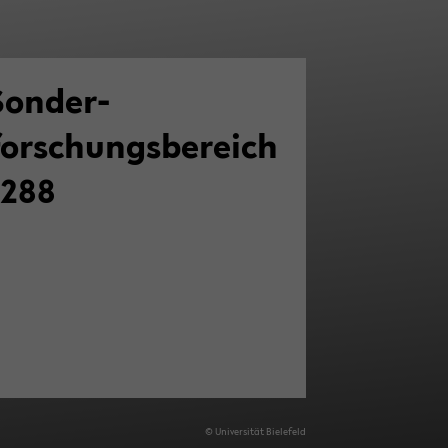
Sonder­
forschungsbereich
1288
© Uni­ver­si­tät Bie­le­feld