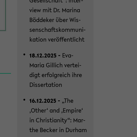
Ge­sell­schaft“: In­ter­
view mit Dr. Ma­ri­na
Böd­de­ker über Wis­
sen­schafts­kom­mu­ni­
ka­ti­on ver­öf­fent­licht
18.12.2025 -
Eva-​
Maria Gil­lich ver­tei­
digt er­folg­reich ihre
Dis­ser­ta­ti­on
16.12.2025 -
„The
‚Other‘ and ‚Em­pi­re‘
in Chris­tia­ni­ty“: Mar­
the Be­cker in Durham