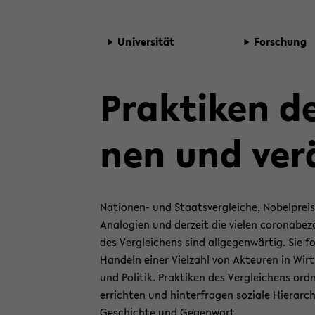
Uni­ver­si­tät
For­schung
Prak­ti­ken d
nen und ver­
Nationen-​ und Staats­ver­glei­che, No­bel­preis­ver
Ana­lo­gien und der­zeit die vie­len co­ro­nabe­zo
des Ver­glei­chens sind all­ge­gen­wär­tig. Sie 
Han­deln einer Viel­zahl von Ak­teu­ren in Wirt­
und Po­li­tik. Prak­ti­ken des Ver­glei­chens or
er­rich­ten und hin­ter­fra­gen so­zia­le Hier­ar­
Ge­schich­te und Ge­gen­wart.