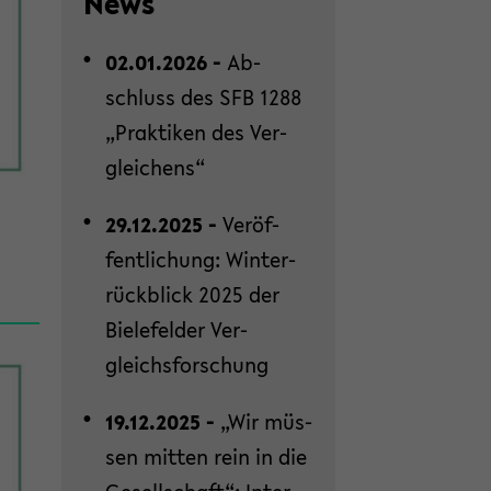
News
02.01.2026 -
Ab­
schluss des SFB 1288
„Prak­ti­ken des Ver­
glei­chens“
29.12.2025 -
Ver­öf­
fent­li­chung: Win­ter­
rück­blick 2025 der
Bie­le­fel­der Ver­
gleichs­for­schung
19.12.2025 -
„Wir müs­
sen mit­ten rein in die