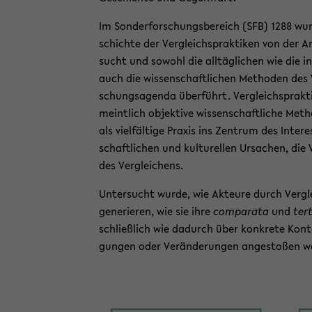
Im Son­der­for­schungs­be­reich (SFB) 1288 w
schich­te der Ver­gleichs­prak­ti­ken von der An
sucht und so­wohl die all­täg­li­chen wie die in­s
auch die wis­sen­schaft­li­chen Me­tho­den des 
schungs­agen­da über­führt. Ver­gleichs­prak­t
meint­lich ob­jek­ti­ve wis­sen­schaft­li­che Me­
als viel­fäl­ti­ge Pra­xis ins Zen­trum des In­ter­
schaft­li­chen und kul­tu­rel­len Ur­sa­chen, die
des Ver­glei­chens.
Un­ter­sucht wurde, wie Ak­teu­re durch Ver­glei
ge­ne­rie­ren, wie sie ihre
com­pa­ra­ta
und
ter­
schließ­lich wie da­durch über kon­kre­te Kon­tex
gun­gen oder Ver­än­de­run­gen an­ge­sto­ßen w