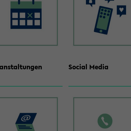
­an­stal­tun­gen
So­cial Media