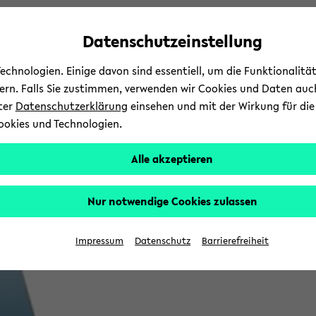
Automatische
zum
zum
zum
Inhaltswechsel
Hauptinhalt
Hauptmenü
Fußbereich
Datenschutzeinstellung
vermeiden
wechseln
wechseln
wechseln
chnologien. Einige davon sind essentiell, um die Funktionalit
sern. Falls Sie zustimmen, verwenden wir Cookies und Daten auc
nter
Datenschutzerklärung
einsehen und mit der Wirkung für die 
ookies und Technologien.
Alle akzeptieren
Nur notwendige Cookies zulassen
Impressum
Datenschutz
Barrierefreiheit