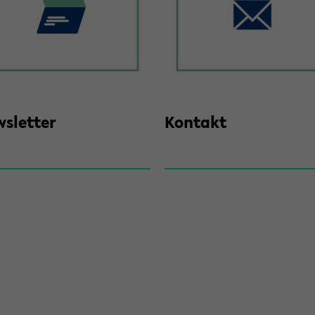
s­let­ter
Kon­takt