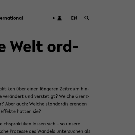
ter­na­tio­nal
EN
ZUR
ENG­
LI­
ie Welt ord­
SCHEN
SPRA­
CHE
WECH­
SELN
ak­ti­ken über einen län­ge­ren Zeit­raum hin­
e ver­än­dert und ver­ste­tigt? Wel­che Grenz­
r? Aber auch: Wel­che stan­dar­di­sie­ren­den
n Ef­fek­te hat­ten sie?
eichs­prak­ti­ken las­sen sich – so un­se­re
i­sche Pro­zes­se des Wan­dels un­ter­su­chen als