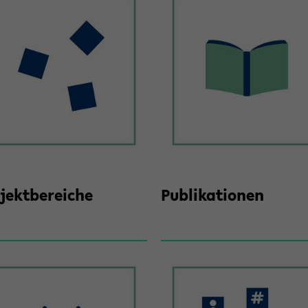
jekt­be­rei­che
Pu­bli­ka­tio­nen