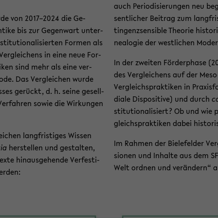
auch Pe­ri­odi­sie­run­gen neu 
urde von 2017–2024 die Ge­
sent­li­cher Bei­trag zum lang­fri
­ti­ke bis zur Ge­gen­wart un­ter­
tin­genz­sen­si­ble Theo­rie his­t
ti­tu­tio­na­li­sier­ten For­men als
nea­lo­gie der west­li­chen Mo­der
Ver­glei­chens in eine neue For­
In der zwei­ten För­der­pha­se (
i­ken sind mehr als eine ver­
des Ver­glei­chens auf der Meso
tho­de. Das Ver­glei­chen wurde
Ver­gleichs­prak­ti­ken in Pra­xis­f
es­ses ge­rückt, d. h. seine ge­sell­
dia­le Dis­po­si­ti­ve) und durch
co
 Ver­fah­ren sowie die Wir­kun­gen
sti­tu­tio­na­li­siert? Ob und wie 
gleichs­prak­ti­ken dabei his­to­
­chen lang­fris­ti­ges Wis­sen
Im Rah­men der Bie­le­fel­der Ve
tia
her­stel­len und ge­stal­ten,
sio­nen und In­hal­te aus dem SF
­te hin­aus­ge­hen­de Ver­fes­ti­
Welt ord­nen und ver­än­dern“ an d
er­den: