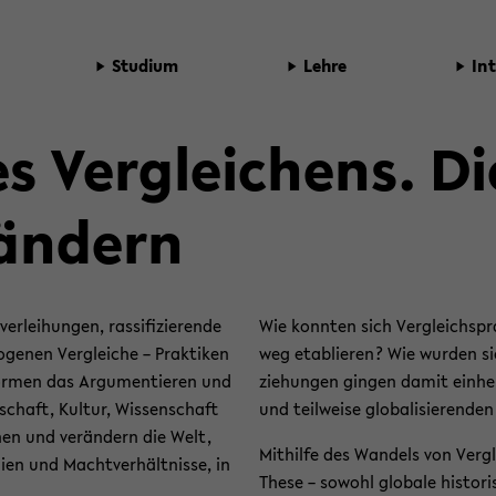
Stu­di­um
Lehre
In­
es Ver­glei­chens. D
än­dern
­lei­hun­gen, ras­si­fi­zie­ren­de
Wie konn­ten sich Ver­gleichs­pr
­ge­nen Ver­glei­che – Prak­ti­ken
weg eta­blie­ren? Wie wur­den si
for­men das Ar­gu­men­tie­ren und
zie­hun­gen gin­gen damit ein­he
schaft, Kul­tur, Wis­sen­schaft
und teil­wei­se glo­ba­li­sie­ren­de
d­nen und ver­än­dern die Welt,
Mit­hil­fe des Wan­dels von Ver­gl
chien und Macht­ver­hält­nis­se, in
These – so­wohl glo­ba­le his­to­r