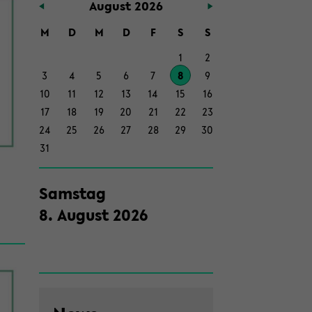
Au­gust 2026
Haupt­
in­
M
D
M
D
F
S
S
halt
1
2
der
3
4
5
6
7
8
9
Sek­
10
11
12
13
14
15
16
ti­
17
18
19
20
21
22
23
on
24
25
26
27
28
29
30
wech­
31
seln
Sams­tag
8
.
Au­gust
2026