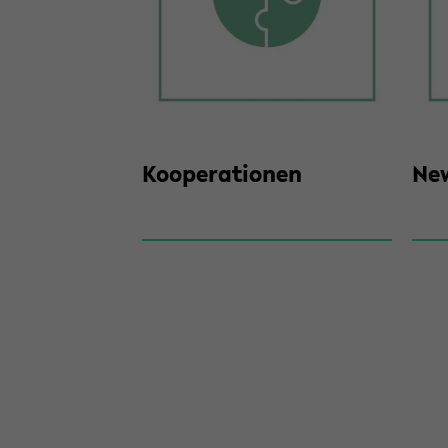
Ko­ope­ra­tio­nen
New