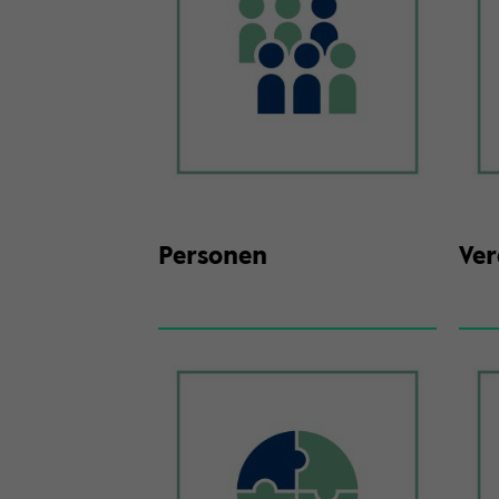
Per­so­nen
Ver