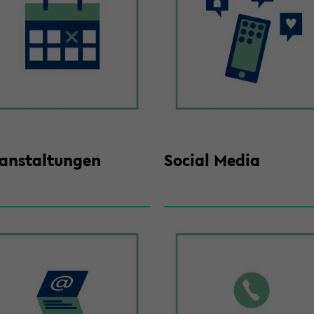
­an­stal­tun­gen
So­cial Media