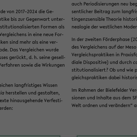
auch Pe­ri­odi­sie­run­gen neu 
urde von 2017–2024 die Ge­
sent­li­cher Bei­trag zum lang­fri
­ti­ke bis zur Ge­gen­wart un­ter­
tin­genz­sen­si­ble Theo­rie his­t
ti­tu­tio­na­li­sier­ten For­men als
nea­lo­gie der west­li­chen Mo­der
Ver­glei­chens in eine neue For­
In der zwei­ten För­der­pha­se (
i­ken sind mehr als eine ver­
des Ver­glei­chens auf der Meso
tho­de. Das Ver­glei­chen wurde
Ver­gleichs­prak­ti­ken in Pra­xis­f
es­ses ge­rückt, d. h. seine ge­sell­
dia­le Dis­po­si­ti­ve) und durch
co
 Ver­fah­ren sowie die Wir­kun­gen
sti­tu­tio­na­li­siert? Ob und wie 
gleichs­prak­ti­ken dabei his­to­
­chen lang­fris­ti­ges Wis­sen
Im Rah­men der Bie­le­fel­der Ve
tia
her­stel­len und ge­stal­ten,
sio­nen und In­hal­te aus dem SF
­te hin­aus­ge­hen­de Ver­fes­ti­
Welt ord­nen und ver­än­dern“ an d
er­den: