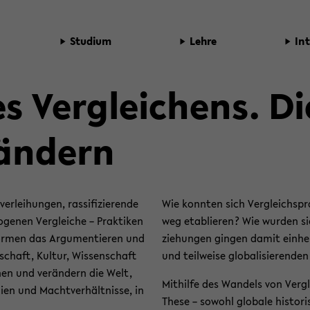
Stu­di­um
Lehre
In­
es Ver­glei­chens. D
än­dern
­lei­hun­gen, ras­si­fi­zie­ren­de
Wie konn­ten sich Ver­gleichs­pr
­ge­nen Ver­glei­che – Prak­ti­ken
weg eta­blie­ren? Wie wur­den si
for­men das Ar­gu­men­tie­ren und
zie­hun­gen gin­gen damit ein­he
schaft, Kul­tur, Wis­sen­schaft
und teil­wei­se glo­ba­li­sie­ren­de
d­nen und ver­än­dern die Welt,
Mit­hil­fe des Wan­dels von Ver­gl
chien und Macht­ver­hält­nis­se, in
These – so­wohl glo­ba­le his­to­r