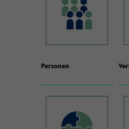
Per­so­nen
Ver