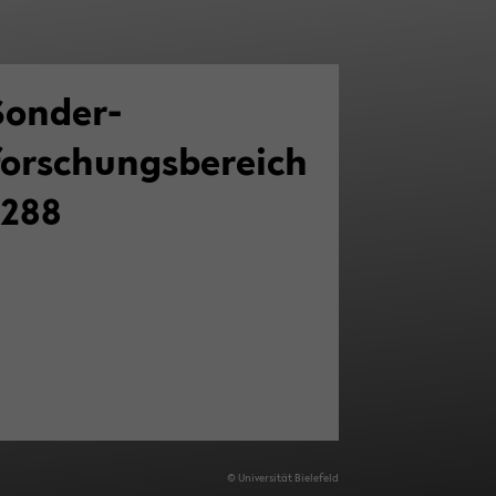
Sonder­
forschungsbereich
1288
© Uni­ver­si­tät Bie­le­feld