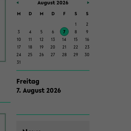
Au­gust 2026
Haupt­
in­
M
D
M
D
F
S
S
halt
1
2
der
3
4
5
6
7
8
9
Sek­
10
11
12
13
14
15
16
ti­
17
18
19
20
21
22
23
on
24
25
26
27
28
29
30
wech­
31
seln
Frei­tag
7
.
Au­gust
2026