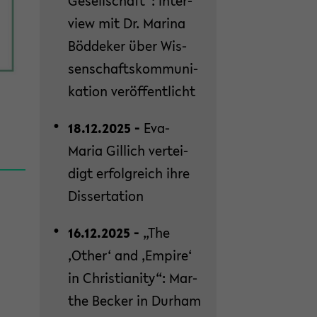
Ge­sell­schaft“: In­ter­
view mit Dr. Ma­ri­na
Böd­de­ker über Wis­
sen­schafts­kom­mu­ni­
ka­ti­on ver­öf­fent­licht
18.12.2025 -
Eva-​
Maria Gil­lich ver­tei­
digt er­folg­reich ihre
Dis­ser­ta­ti­on
16.12.2025 -
„The
‚Other‘ and ‚Em­pi­re‘
in Chris­tia­ni­ty“: Mar­
the Be­cker in Durham