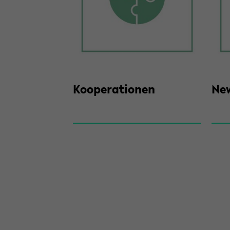
Ko­ope­ra­tio­nen
New