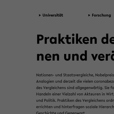
Uni­ver­si­tät
For­schung
Prak­ti­ken d
nen und ver­
Nationen-​ und Staats­ver­glei­che, No­bel­preis­ver
Ana­lo­gien und der­zeit die vie­len co­ro­nabe­zo
des Ver­glei­chens sind all­ge­gen­wär­tig. Sie 
Han­deln einer Viel­zahl von Ak­teu­ren in Wirt­
und Po­li­tik. Prak­ti­ken des Ver­glei­chens or
er­rich­ten und hin­ter­fra­gen so­zia­le Hier­ar­
Ge­schich­te und Ge­gen­wart.