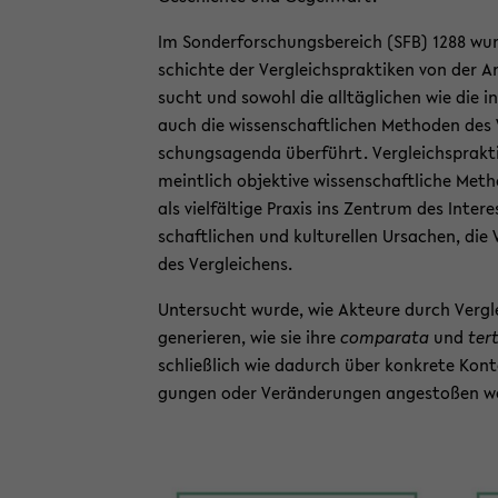
Im Son­der­for­schungs­be­reich (SFB) 1288 w
schich­te der Ver­gleichs­prak­ti­ken von der An
sucht und so­wohl die all­täg­li­chen wie die in­s
auch die wis­sen­schaft­li­chen Me­tho­den des 
schungs­agen­da über­führt. Ver­gleichs­prak­t
meint­lich ob­jek­ti­ve wis­sen­schaft­li­che Me­
als viel­fäl­ti­ge Pra­xis ins Zen­trum des In­ter­
schaft­li­chen und kul­tu­rel­len Ur­sa­chen, die
des Ver­glei­chens.
Un­ter­sucht wurde, wie Ak­teu­re durch Ver­glei
ge­ne­rie­ren, wie sie ihre
com­pa­ra­ta
und
ter­
schließ­lich wie da­durch über kon­kre­te Kon­tex
gun­gen oder Ver­än­de­run­gen an­ge­sto­ßen w