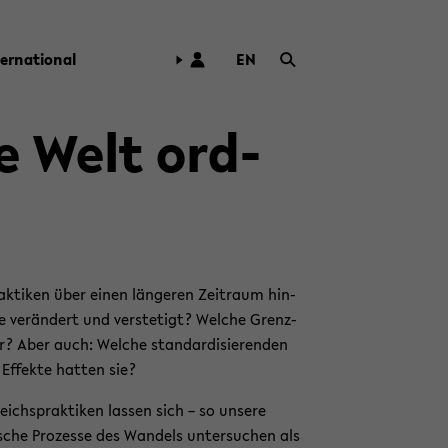
ter­na­tio­nal
EN
ZUR
ENG­
LI­
ie Welt ord­
SCHEN
SPRA­
CHE
WECH­
SELN
ak­ti­ken über einen län­ge­ren Zeit­raum hin­
e ver­än­dert und ver­ste­tigt? Wel­che Grenz­
r? Aber auch: Wel­che stan­dar­di­sie­ren­den
n Ef­fek­te hat­ten sie?
eichs­prak­ti­ken las­sen sich – so un­se­re
i­sche Pro­zes­se des Wan­dels un­ter­su­chen als