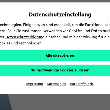
Automatische
zum
zum
zum
Inhaltswechsel
Hauptinhalt
Hauptmenü
Fußbereich
Datenschutzeinstellung
vermeiden
wechseln
wechseln
wechseln
chnologien. Einige davon sind essentiell, um die Funktionalit
sern. Falls Sie zustimmen, verwenden wir Cookies und Daten auc
nter
Datenschutzerklärung
einsehen und mit der Wirkung für die 
ookies und Technologien.
Alle akzeptieren
Nur notwendige Cookies zulassen
Impressum
Datenschutz
Barrierefreiheit