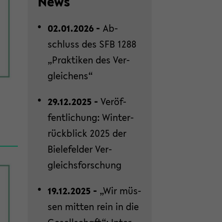
News
02.01.2026 -
Ab­
schluss des SFB 1288
„Prak­ti­ken des Ver­
glei­chens“
29.12.2025 -
Ver­öf­
fent­li­chung: Win­ter­
rück­blick 2025 der
Bie­le­fel­der Ver­
gleichs­for­schung
19.12.2025 -
„Wir müs­
sen mit­ten rein in die