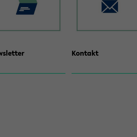
s­let­ter
Kon­takt