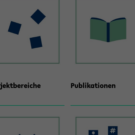
jekt­be­rei­che
Pu­bli­ka­tio­nen