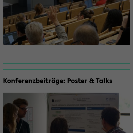
Kon­fe­renz­bei­trä­ge: Pos­ter & Talks