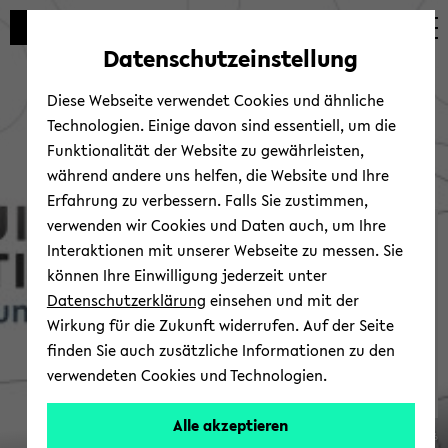
Automatische
zum
zum
zum
Inhaltswechsel
Hauptinhalt
Hauptmenü
Fußbereich
Datenschutzeinstellung
vermeiden
wechseln
wechseln
wechseln
Diese Webseite verwendet Cookies und ähnliche
Technologien. Einige davon sind essentiell, um die
Funktionalität der Website zu gewährleisten,
während andere uns helfen, die Website und Ihre
Erfahrung zu verbessern. Falls Sie zustimmen,
verwenden wir Cookies und Daten auch, um Ihre
Ver­an­stal­tun­gen im SFB
Interaktionen mit unserer Webseite zu messen. Sie
1646
können Ihre Einwilligung jederzeit unter
Datenschutzerklärung
einsehen und mit der
Wirkung für die Zukunft widerrufen. Auf der Seite
finden Sie auch zusätzliche Informationen zu den
verwendeten Cookies und Technologien.
Ta­
Alle akzeptieren
© SFB 1646
gun­