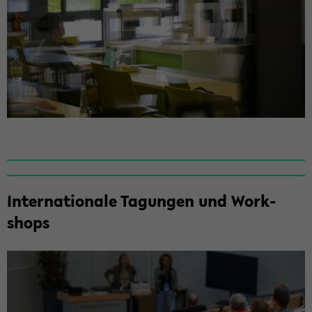
In­ter­na­tio­na­le Ta­gun­gen und Work­
shops