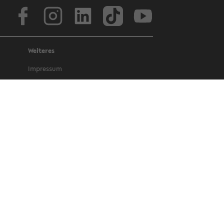
Face­book
In­sta­gram
Lin­ke­dIn
Tik­Tok
You­tube
Weiteres
Im­pres­sum
Da­ten­schutz
Bar­rie­re­frei­heit
Amt­li­che Be­kannt­ma­chun­gen und Ge­
set­ze
Letz­te Ak­tua­li­sie­rung: 24 Oc­to­ber 2025
©
Uni­ver­si­tät Bie­le­feld