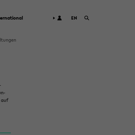
ter­na­tio­nal
EN
ZUR
ENG­
LI­
l­tun­gen
SCHEN
SPRA­
CHE
WECH­
SELN
­
un­
n auf