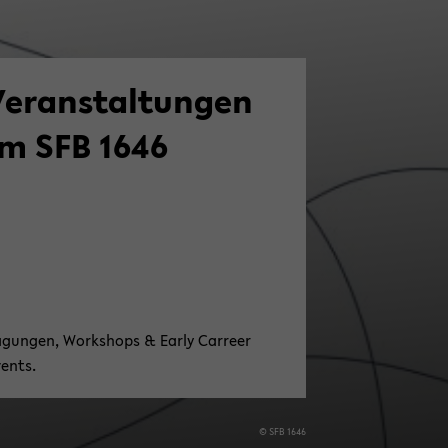
Ver­an­stal­tun­gen
im SFB 1646
­gun­gen, Work­shops & Early Car­re­er
vents.
© SFB 1646