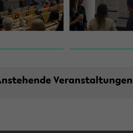
n­ste­hen­de Ver­an­stal­tun­gen