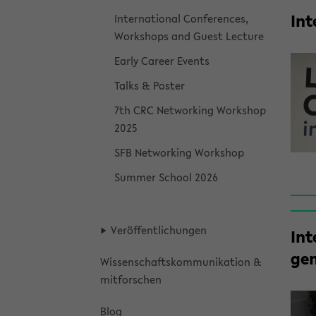
In­
In­ter­na­tio­nal Con­fe­ren­ces,
Work­shops and Guest Lec­tu­re
Early Ca­re­er Events
Talks & Pos­ter
7th CRC Net­wor­king Work­shop
2025
SFB Net­wor­king Work­shop
Sum­mer School 2026
Ver­öf­fent­li­chun­gen
In­t
gen
Wis­sen­schafts­kom­mu­ni­ka­ti­on &
mit­for­schen
Blog