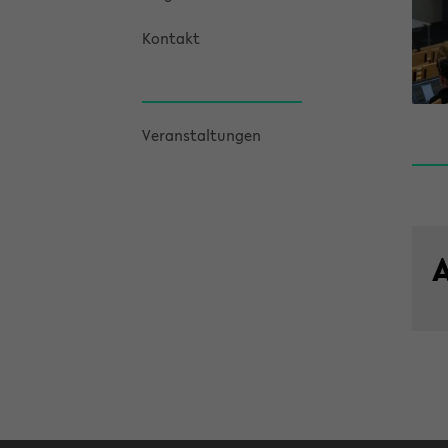
Kon­takt
Ver­an­stal­tun­gen
A