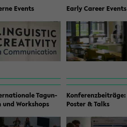
ter­ne Events
Early Ca­re­er Events
er­na­tio­na­le Ta­gun­
Kon­fe­renz­bei­trä­ge:
 und Work­shops
Pos­ter & Talks