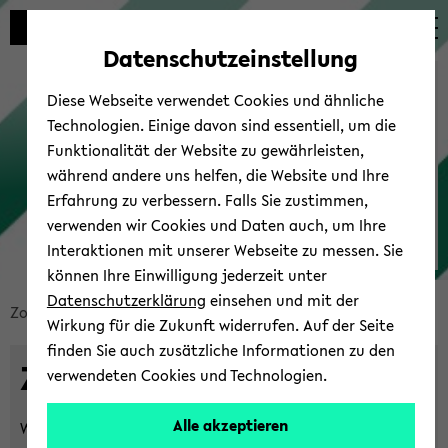
Automatische
skip
skip
skip
Inhaltswechsel
to
to
to
Datenschutzeinstellung
vermeiden
main
main
footer
Campus-​Support
content
menu
Diese Webseite verwendet Cookies und ähnliche
Technologien. Einige davon sind essentiell, um die
Funktionalität der Website zu gewährleisten,
während andere uns helfen, die Website und Ihre
Erfahrung zu verbessern. Falls Sie zustimmen,
verwenden wir Cookies und Daten auch, um Ihre
Interaktionen mit unserer Webseite zu messen. Sie
Zoom
können Ihre Einwilligung jederzeit unter
Datenschutzerklärung
einsehen und mit der
skip
Zoom
Über­blick & FAQ
Zu­rück zum Campus-​Support
Wirkung für die Zukunft widerrufen. Auf der Seite
breadcrumb
finden Sie auch zusätzliche Informationen zu den
navigation
Zoom
verwendeten Cookies und Technologien.
to
main
Alle akzeptieren
Will­kom­men auf den Sei­ten von Zoom im Campus-​
content