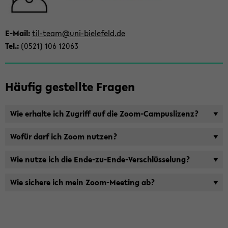
ti­
on
wech­
E-​Mail:
til-​team@uni-​bielefeld.de
seln
Tel.:
(0521) 106 12063
Häu­fig ge­stell­te Fra­gen
Wie er­hal­te ich Zu­griff auf die Zoom-​Campuslizenz?
Wofür darf ich Zoom nut­zen?
Wie nutze ich die Ende-​zu-Ende-Verschlüsselung?
Wie si­che­re ich mein Zoom-​Meeting ab?