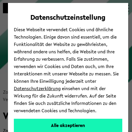
Automatische
zum
zum
zum
Inhaltswechsel
Hauptinhalt
Hauptmenü
Fußbereich
Datenschutzeinstellung
vermeiden
wechseln
wechseln
wechseln
Campus-​Support
Diese Webseite verwendet Cookies und ähnliche
Technologien. Einige davon sind essentiell, um die
Funktionalität der Website zu gewährleisten,
während andere uns helfen, die Website und Ihre
Erfahrung zu verbessern. Falls Sie zustimmen,
verwenden wir Cookies und Daten auch, um Ihre
Interaktionen mit unserer Webseite zu messen. Sie
Zoom
können Ihre Einwilligung jederzeit unter
Datenschutzerklärung
einsehen und mit der
Bread­
Zoom
Über­blick & FAQ
Pla­nen
Wirkung für die Zukunft widerrufen. Auf der Seite
crumb
Ver­schlüs­se­lung
Zu­rück zum Campus-​Support
finden Sie auch zusätzliche Informationen zu den
über­
verwendeten Cookies und Technologien.
Ver­schlüs­se­lung bei Zoom
sprin­
gen
Alle akzeptieren
und
Zoom bie­tet für Mee­tings zwei un­ter­schied­li­che Ver­schlüs­se­