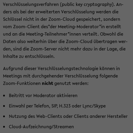
Verschlüsselungsverfahren (pu­blic key cryp­to­gra­phy). An­
ders als bei der er­wei­ter­ten Ver­schlüs­se­lung wer­den die
Schlüs­sel nicht in der Zoom-​Cloud ge­spei­chert, son­dern
vom Zoom-​Client des*der Meeting-​Moderator*in er­stellt
und an die Meeting-​Teilnehmer*innen ver­teilt. Ob­wohl die
Daten also wei­ter­hin über die Zoom-​Cloud über­tra­gen wer­
den, sind die Zoom-​Server nicht mehr dazu in der Lage, die
In­hal­te zu ent­schlüs­seln.
Auf­grund die­ser Ver­schlüs­se­lungs­tech­no­lo­gie kön­nen in
Mee­tings mit durch­ge­hen­der Ver­schlüs­se­lung fol­gen­de
Zoom-​Funktionen
nicht
ge­nutzt wer­den:
Bei­tritt vor Mo­de­ra­tor ak­ti­vie­ren
Ein­wahl per Te­le­fon, SIP, H.323 oder Lync/Skype
Nut­zung des Web-​Clients oder Cli­ents an­de­rer Her­stel­ler
Cloud-​Aufzeichnung/Strea­men