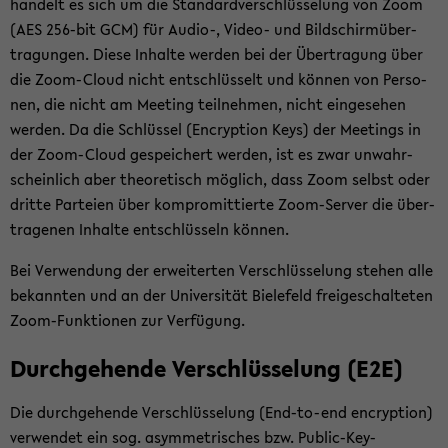
han­delt es sich um die Stan­dard­ver­schlüs­se­lung von Zoom
(AES 256-​bit GCM) für Audio-​, Video-​ und Bild­schirm­über­
tra­gun­gen. Diese In­hal­te wer­den bei der Über­tra­gung über
die Zoom-​Cloud nicht ent­schlüs­selt und kön­nen von Per­so­
nen, die nicht am Mee­ting teil­neh­men, nicht ein­ge­se­hen
wer­den. Da die Schlüs­sel (En­cryp­ti­on Keys) der Mee­tings in
der Zoom-​Cloud ge­spei­chert wer­den, ist es zwar un­wahr­
schein­lich aber theo­re­tisch mög­lich, dass Zoom selbst oder
drit­te Par­tei­en über kom­pro­mit­tier­te Zoom-​Server die über­
tra­ge­nen In­hal­te ent­schlüs­seln kön­nen.
Bei Ver­wen­dung der er­wei­ter­ten Ver­schlüs­se­lung ste­hen alle
be­kann­ten und an der Uni­ver­si­tät Bie­le­feld frei­ge­schal­te­ten
Zoom-​Funktionen zur Ver­fü­gung.
Durch­ge­hen­de Ver­schlüs­se­lung (E2E)
Die durch­ge­hen­de Ver­schlüs­se­lung (End-​to-end en­cryp­ti­on)
ver­wen­det ein sog. asym­me­tri­sches bzw. Public-​Key-