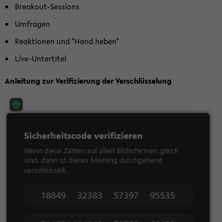
Breakout-​Sessions
Um­fra­gen
Re­ak­tio­nen und "Hand heben"
Live-​Untertitel
An­lei­tung zur Ve­ri­fi­zie­rung der Ver­schlüs­se­lung