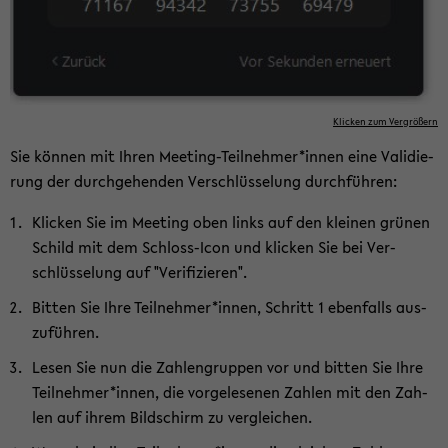
Kli­cken zum Ver­grö­ßern
Sie kön­nen mit Ihren Meeting-​Teilnehmer*innen eine Va­li­die­
rung der durch­ge­hen­den Ver­schlüs­se­lung durch­füh­ren:
Kli­cken Sie im Mee­ting oben links auf den klei­nen grü­nen
Schild mit dem Schloss-​Icon und kli­cken Sie bei Ver­
schlüs­se­lung auf "Ve­ri­fi­zie­ren".
Bit­ten Sie Ihre Teil­neh­mer*innen, Schritt 1 eben­falls aus­
zu­füh­ren.
Lesen Sie nun die Zah­len­grup­pen vor und bit­ten Sie Ihre
Teil­neh­mer*innen, die vor­ge­le­se­nen Zah­len mit den Zah­
len auf ihrem Bild­schirm zu ver­glei­chen.