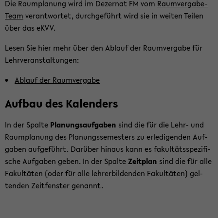
Die Raum­pla­nung wird im De­zer­nat FM vom
Raumvergabe-​
Team
ver­ant­wor­tet, durch­ge­führt wird sie in wei­ten Tei­len
über das eKVV.
Lesen Sie hier mehr über den Ab­lauf der Raum­ver­ga­be für
Lehr­ver­an­stal­tun­gen:
Ab­lauf der Raum­ver­ga­be
Auf­bau des Ka­len­ders
In der Spal­te
Pla­nungs­auf­ga­ben
sind die für die Lehr- und
Raum­pla­nung des Pla­nungs­se­mes­ters zu er­le­di­gen­den Auf­
ga­ben auf­ge­führt. Dar­über hin­aus kann es fa­kul­täts­spe­zi­fi­
sche Auf­ga­ben geben. In der Spal­te
Zeit­plan
sind die für alle
Fa­kul­tä­ten (oder für alle leh­rer­bil­den­den Fa­kul­tä­ten) gel­
ten­den Zeit­fens­ter ge­nannt.