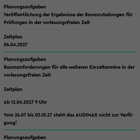
Pla­nungs­auf­ga­ben
Ver­öf­fent­li­chung der Er­geb­nis­se der Raum­zu­tei­lun­gen für
Prü­fun­gen in der vor­le­sungs­frei­en Zeit
Zeit­plan
06.04.2027
Pla­nungs­auf­ga­ben
Raum­an­for­de­run­gen für alle wei­te­ren Ein­zel­ter­mi­ne in der
vor­le­sungs­frei­en Zeit
Zeit­plan
Ab 12.04.2027 9 Uhr
Vom 26.07 bis 03.10.27 steht das AU­DI­MAX nicht zur Ver­fü­
gung!
Pla­nungs­auf­ga­ben