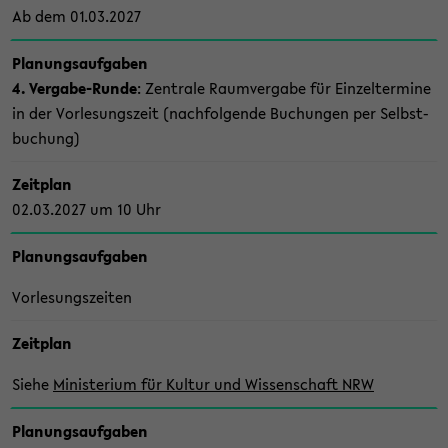
Ab dem 01.03.2027
Pla­nungs­auf­ga­ben
4. Vergabe-​Runde
: Zen­tra­le Raum­ver­ga­be für Ein­zel­ter­mi­ne
in der Vor­le­sungs­zeit (nach­fol­gen­de Bu­chun­gen per Selbst­
bu­chung)
Zeit­plan
02.03.2027 um 10 Uhr
Pla­nungs­auf­ga­ben
Vor­le­sungs­zei­ten
Zeit­plan
Siehe
Mi­nis­te­ri­um für Kul­tur und Wis­sen­schaft NRW
Pla­nungs­auf­ga­ben