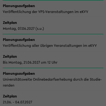
Pla­nungs­auf­ga­ben
Ver­öf­fent­li­chung der VPS-​Veranstaltungen im eKVV
Zeit­plan
Mon­tag, 07.06.2027 (s.u.)
Pla­nungs­auf­ga­ben
Ver­öf­fent­li­chung aller üb­ri­gen Ver­an­stal­tun­gen im eKVV
Zeit­plan
Bis Mon­tag, 21.06.2027 um 12 Uhr
Pla­nungs­auf­ga­ben
Uni­ver­si­täts­wei­te On­line­be­darfs­er­he­bung durch die Stu­die­
ren­den
Zeit­plan
21.06. - 04.07.2027