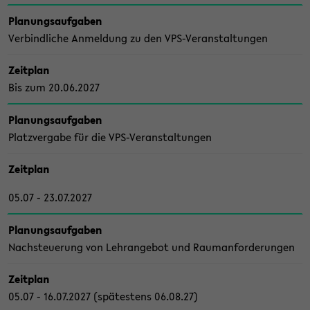
Pla­nungs­auf­ga­ben
Ver­bind­li­che An­mel­dung zu den VPS-​Veranstaltungen
Zeit­plan
Bis zum 20.06.2027
Pla­nungs­auf­ga­ben
Platz­ver­ga­be für die VPS-​Veranstaltungen
Zeit­plan
05.07 - 23.07.2027
Pla­nungs­auf­ga­ben
Nach­steue­rung von Lehr­an­ge­bot und Raum­an­for­de­run­gen
Zeit­plan
05.07 - 16.07.2027 (spä­tes­tens 06.08.27)