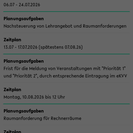
06.07 - 24.07.2026
Pla­nungs­auf­ga­ben
Nach­steue­rung von Lehr­an­ge­bot und Raum­an­for­de­run­gen
Zeit­plan
13.07 - 17.07.2026 (spä­tes­tens 07.08.26)
Pla­nungs­auf­ga­ben
Frist für die Mel­dung von Ver­an­stal­tun­gen mit "Prio­ri­tät 1"
und "Prio­ri­tät 2", durch ent­spre­chen­de Ein­tra­gung im eKVV
Zeit­plan
Mon­tag, 10.08.2026 bis 12 Uhr
Pla­nungs­auf­ga­ben
Raum­an­for­de­rung für Rech­ner­räu­me
Zeit­plan