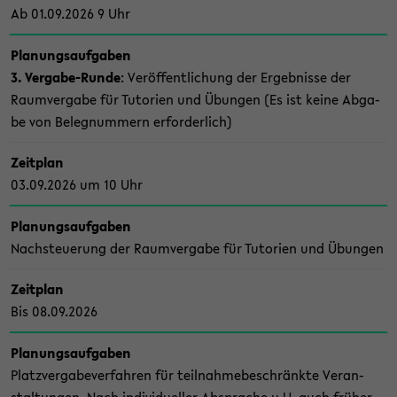
Ab 01.09.2026 9 Uhr
Pla­nungs­auf­ga­ben
3. Vergabe-​Runde
: Ver­öf­fent­li­chung der Er­geb­nis­se der
Raum­ver­ga­be für Tu­to­ri­en und Übun­gen (Es ist keine Ab­ga­
be von Be­leg­num­mern er­for­der­lich)
Zeit­plan
03.09.2026 um 10 Uhr
Pla­nungs­auf­ga­ben
Nach­steue­rung der Raum­ver­ga­be für Tu­to­ri­en und Übun­gen
Zeit­plan
Bis 08.09.2026
Pla­nungs­auf­ga­ben
Platz­ver­ga­be­ver­fah­ren für teil­nah­me­be­schränk­te Ver­an­