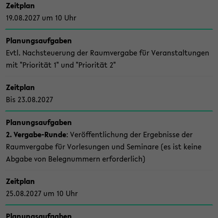
Zeit­plan
19.08.2027 um 10 Uhr
Pla­nungs­auf­ga­ben
Evtl. Nach­steue­rung der Raum­ver­ga­be für Ver­an­stal­tun­gen
mit "Prio­ri­tät 1" und "Prio­ri­tät 2"
Zeit­plan
Bis 23.08.2027
Pla­nungs­auf­ga­ben
2. Vergabe-​Runde
: Ver­öf­fent­li­chung der Er­geb­nis­se der
Raum­ver­ga­be für Vor­le­sun­gen und Se­mi­na­re (es ist keine
Ab­ga­be von Be­leg­num­mern er­for­der­lich)
Zeit­plan
25.08.2027 um 10 Uhr
Pla­nungs­auf­ga­ben