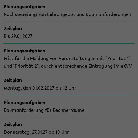
Pla­nungs­auf­ga­ben
Nach­steue­rung von Lehr­an­ge­bot und Raum­an­for­de­run­gen
Zeit­plan
Bis 29.01.2027
Pla­nungs­auf­ga­ben
Frist für die Mel­dung von Ver­an­stal­tun­gen mit "Prio­ri­tät 1"
und "Prio­ri­tät 2", durch ent­spre­chen­de Ein­tra­gung im eKVV
Zeit­plan
Mon­tag, den 01.02.2027 bis 12 Uhr
Pla­nungs­auf­ga­ben
Raum­an­for­de­rung für Rech­ner­räu­me
Zeit­plan
Don­ners­tag, 27.01.27 ab 10 Uhr