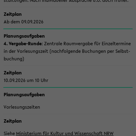
stal­tun­gen. Nach in­di­vi­du­el­ler Ab­spra­che u.U. auch frü­her.
Zeit­plan
Ab dem 09.09.2026
Pla­nungs­auf­ga­ben
4. Vergabe-​Runde
: Zen­tra­le Raum­ver­ga­be für Ein­zel­ter­mi­ne
in der Vor­le­sungs­zeit (nach­fol­gen­de Bu­chun­gen per Selbst­
bu­chung)
Zeit­plan
10.09.2026 um 10 Uhr
Pla­nungs­auf­ga­ben
Vor­le­sungs­zei­ten
Zeit­plan
Siehe
Mi­nis­te­ri­um für Kul­tur und Wis­sen­schaft NRW