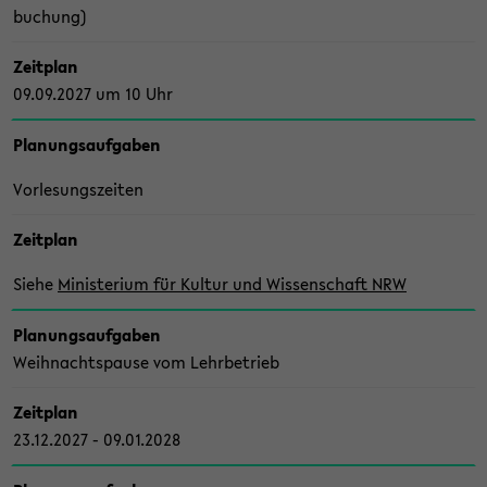
bu­chung)
Zeit­plan
09.09.2027 um 10 Uhr
Pla­nungs­auf­ga­ben
Vor­le­sungs­zei­ten
Zeit­plan
Siehe
Mi­nis­te­ri­um für Kul­tur und Wis­sen­schaft NRW
Pla­nungs­auf­ga­ben
Weih­nachts­pau­se vom Lehr­be­trieb
Zeit­plan
23.12.2027 - 09.01.2028