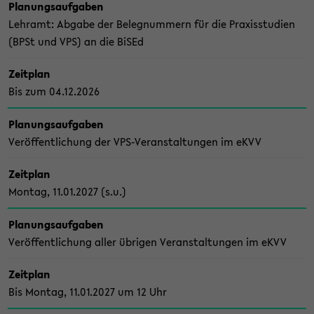
Pla­nungs­auf­ga­ben
Lehr­amt: Ab­ga­be der Be­leg­num­mern für die Pra­xis­stu­di­en
(BPSt und VPS) an die BiSEd
Zeit­plan
Bis zum 04.12.2026
Pla­nungs­auf­ga­ben
Ver­öf­fent­li­chung der VPS-​Veranstaltungen im eKVV
Zeit­plan
Mon­tag, 11.01.2027 (s.u.)
Pla­nungs­auf­ga­ben
Ver­öf­fent­li­chung aller üb­ri­gen Ver­an­stal­tun­gen im eKVV
Zeit­plan
Bis Mon­tag, 11.01.2027 um 12 Uhr