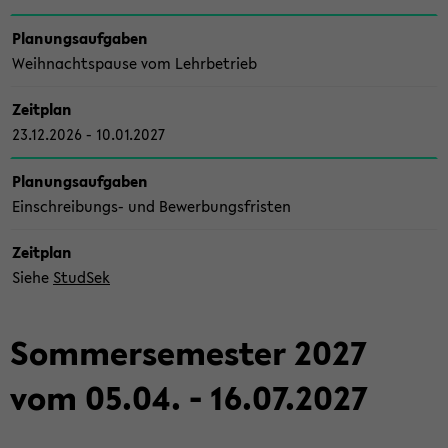
Pla­nungs­auf­ga­ben
Weih­nachts­pau­se vom Lehr­be­trieb
Zeit­plan
23.12.2026 - 10.01.2027
Pla­nungs­auf­ga­ben
Einschreibungs-​ und Be­wer­bungs­fris­ten
Zeit­plan
Siehe
Stud­Sek
Som­mer­se­mes­ter 2027
vom 05.04. - 16.07.2027