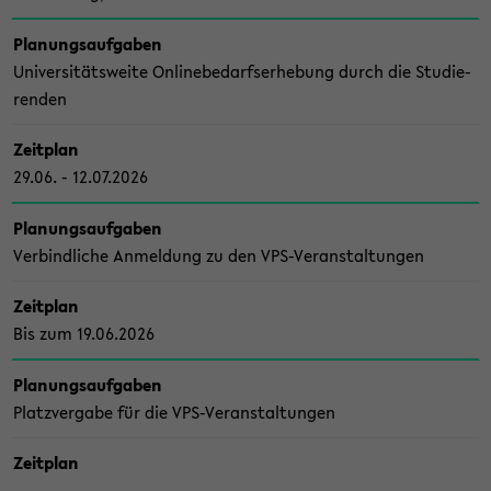
Pla­nungs­auf­ga­ben
Uni­ver­si­täts­wei­te On­line­be­darfs­er­he­bung durch die Stu­die­
ren­den
Zeit­plan
29.06. - 12.07.2026
Pla­nungs­auf­ga­ben
Ver­bind­li­che An­mel­dung zu den VPS-​Veranstaltungen
Zeit­plan
Bis zum 19.06.2026
Pla­nungs­auf­ga­ben
Platz­ver­ga­be für die VPS-​Veranstaltungen
Zeit­plan