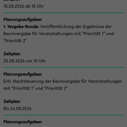
10.08.2026 ab 10 Uhr
Pla­nungs­auf­ga­ben
1. Vergabe-​Runde
: Ver­öf­fent­li­chung der Er­geb­nis­se der
Raum­ver­ga­be für Ver­an­stal­tun­gen mit "Prio­ri­tät 1" und
"Prio­ri­tät 2"
Zeit­plan
20.08.2026 um 10 Uhr
Pla­nungs­auf­ga­ben
Evtl. Nach­steue­rung der Raum­ver­ga­be für Ver­an­stal­tun­gen
mit "Prio­ri­tät 1" und "Prio­ri­tät 2"
Zeit­plan
Bis 24.08.2026
Pla­nungs­auf­ga­ben