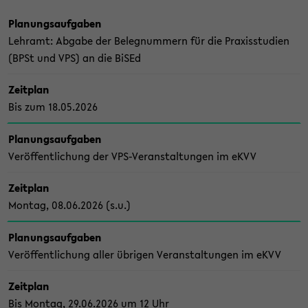
Pla­nungs­auf­ga­ben
Lehr­amt: Ab­ga­be der Be­leg­num­mern für die Pra­xis­stu­di­en
(BPSt und VPS) an die BiSEd
Zeit­plan
Bis zum 18.05.2026
Pla­nungs­auf­ga­ben
Ver­öf­fent­li­chung der VPS-​Veranstaltungen im eKVV
Zeit­plan
Mon­tag, 08.06.2026 (s.u.)
Pla­nungs­auf­ga­ben
Ver­öf­fent­li­chung aller üb­ri­gen Ver­an­stal­tun­gen im eKVV
Zeit­plan
Bis Mon­tag, 29.06.2026 um 12 Uhr