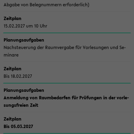
Ab­ga­be von Be­leg­num­mern er­for­der­lich)
Zeit­plan
15.02.2027 um 10 Uhr
Pla­nungs­auf­ga­ben
Nach­steue­rung der Raum­ver­ga­be für Vor­le­sun­gen und Se­
mi­na­re
Zeit­plan
Bis 18.02.2027
Pla­nungs­auf­ga­ben
An­mel­dung von Raum­be­dar­fen für Prü­fun­gen in der vor­le­
sungs­frei­en Zeit
Zeit­plan
Bis 05.03.2027