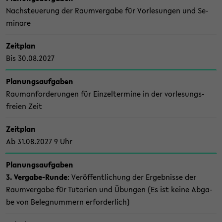
Nach­steue­rung der Raum­ver­ga­be für Vor­le­sun­gen und Se­
mi­na­re
Zeit­plan
Bis 30.08.2027
Pla­nungs­auf­ga­ben
Raum­an­for­de­run­gen für Ein­zel­ter­mi­ne in der vor­le­sungs­
frei­en Zeit
Zeit­plan
Ab 31.08.2027 9 Uhr
Pla­nungs­auf­ga­ben
3. Vergabe-​Runde
: Ver­öf­fent­li­chung der Er­geb­nis­se der
Raum­ver­ga­be für Tu­to­ri­en und Übun­gen (Es ist keine Ab­ga­
be von Be­leg­num­mern er­for­der­lich)