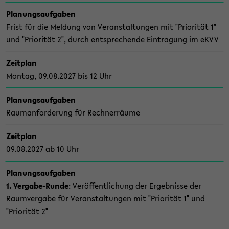
Pla­nungs­auf­ga­ben
Frist für die Mel­dung von Ver­an­stal­tun­gen mit "Prio­ri­tät 1"
und "Prio­ri­tät 2", durch ent­spre­chen­de Ein­tra­gung im eKVV
Zeit­plan
Mon­tag, 09.08.2027 bis 12 Uhr
Pla­nungs­auf­ga­ben
Raum­an­for­de­rung für Rech­ner­räu­me
Zeit­plan
09.08.2027 ab 10 Uhr
Pla­nungs­auf­ga­ben
1. Vergabe-​Runde
: Ver­öf­fent­li­chung der Er­geb­nis­se der
Raum­ver­ga­be für Ver­an­stal­tun­gen mit "Prio­ri­tät 1" und
"Prio­ri­tät 2"