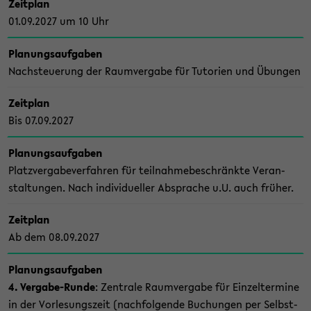
Zeit­plan
01.09.2027 um 10 Uhr
Pla­nungs­auf­ga­ben
Nach­steue­rung der Raum­ver­ga­be für Tu­to­ri­en und Übun­gen
Zeit­plan
Bis 07.09.2027
Pla­nungs­auf­ga­ben
Platz­ver­ga­be­ver­fah­ren für teil­nah­me­be­schränk­te Ver­an­
stal­tun­gen. Nach in­di­vi­du­el­ler Ab­spra­che u.U. auch frü­her.
Zeit­plan
Ab dem 08.09.2027
Pla­nungs­auf­ga­ben
4. Vergabe-​Runde
: Zen­tra­le Raum­ver­ga­be für Ein­zel­ter­mi­ne
in der Vor­le­sungs­zeit (nach­fol­gen­de Bu­chun­gen per Selbst­