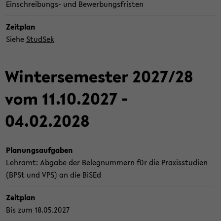
Einschreibungs-​ und Be­wer­bungs­fris­ten
Zeit­plan
Siehe
Stud­Sek
Win­ter­se­mes­ter 2027/28
vom 11.10.2027 -
04.02.2028
Pla­nungs­auf­ga­ben
Lehr­amt: Ab­ga­be der Be­leg­num­mern für die Pra­xis­stu­di­en
(BPSt und VPS) an die BiSEd
Zeit­plan
Bis zum 18.05.2027