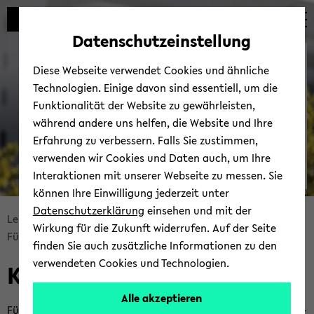
Automatische
zum
zum
zum
Inhaltswechsel
Hauptinhalt
Hauptmenü
Fußbereich
Datenschutzeinstellung
vermeiden
wechseln
wechseln
wechseln
Lehr­or­ga­ni­sa­ti­on für
Diese Webseite verwendet Cookies und ähnliche
Lehr­pla­ner*innen
Technologien. Einige davon sind essentiell, um die
Funktionalität der Website zu gewährleisten,
während andere uns helfen, die Website und Ihre
Erfahrung zu verbessern. Falls Sie zustimmen,
verwenden wir Cookies und Daten auch, um Ihre
Interaktionen mit unserer Webseite zu messen. Sie
Ka­
können Ihre Einwilligung jederzeit unter
© Uni­ver­si­tät Bie­le­feld
len­
Datenschutzerklärung
einsehen und mit der
Bread­
Lehr- und Stu­di­en­or­ga­ni­sa­ti­on
Lehr­or­ga­ni­sa­ti­on
der
Wirkung für die Zukunft widerrufen. Auf der Seite
crumb
Für Lehr­pla­ner*innen
Ka­len­der der Lehr­pla­nung
der
finden Sie auch zusätzliche Informationen zu den
über­
Lehr­
verwendeten Cookies und Technologien.
Ka­len­der der Lehr­pla­nung
sprin­
pla­
gen
nung
Alle akzeptieren
und
Für die Or­ga­ni­sa­ti­on des Lehr­be­triebs ori­en­tie­ren sich Fa­kul­