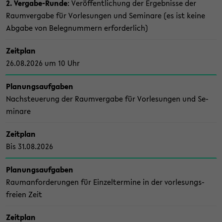
2. Vergabe-​Runde
: Ver­öf­fent­li­chung der Er­geb­nis­se der
Raum­ver­ga­be für Vor­le­sun­gen und Se­mi­na­re (es ist keine
Ab­ga­be von Be­leg­num­mern er­for­der­lich)
Zeit­plan
26.08.2026 um 10 Uhr
Pla­nungs­auf­ga­ben
Nach­steue­rung der Raum­ver­ga­be für Vor­le­sun­gen und Se­
mi­na­re
Zeit­plan
Bis 31.08.2026
Pla­nungs­auf­ga­ben
Raum­an­for­de­run­gen für Ein­zel­ter­mi­ne in der vor­le­sungs­
frei­en Zeit
Zeit­plan