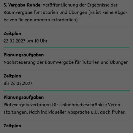
3. Vergabe-​Runde
: Ver­öf­fent­li­chung der Er­geb­nis­se der
Raum­ver­ga­be für Tu­to­ri­en und Übun­gen (Es ist keine Ab­ga­
be von Be­leg­num­mern er­for­der­lich)
Zeit­plan
22.02.2027 um 10 Uhr
Pla­nungs­auf­ga­ben
Nach­steue­rung der Raum­ver­ga­be für Tu­to­ri­en und Übun­gen
Zeit­plan
Bis 26.02.2027
Pla­nungs­auf­ga­ben
Platz­ver­ga­be­ver­fah­ren für teil­nah­me­be­schränk­te Ver­an­
stal­tun­gen. Nach in­di­vi­du­el­ler Ab­spra­che u.U. auch frü­her.
Zeit­plan