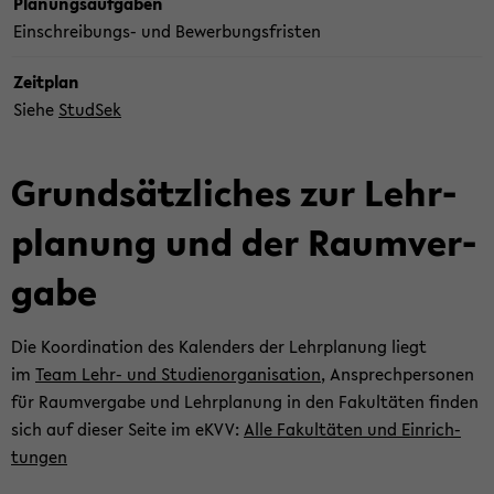
Pla­nungs­auf­ga­ben
Einschreibungs-​ und Be­wer­bungs­fris­ten
Zeit­plan
Siehe
Stud­Sek
Grund­sätz­li­ches zur Lehr­
pla­nung und der Raum­ver­
ga­be
Die Ko­or­di­na­ti­on des Ka­len­ders der Lehr­pla­nung liegt
im
Team Lehr- und Stu­di­en­or­ga­ni­sa­ti­on
, An­sprech­per­so­nen
für Raum­ver­ga­be und Lehr­pla­nung in den Fa­kul­tä­ten fin­den
sich auf die­ser Seite im eKVV:
Alle Fa­kul­tä­ten und Ein­rich­
tun­gen