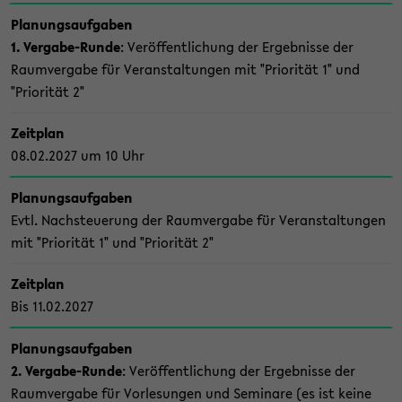
Pla­nungs­auf­ga­ben
1. Vergabe-​Runde
: Ver­öf­fent­li­chung der Er­geb­nis­se der
Raum­ver­ga­be für Ver­an­stal­tun­gen mit "Prio­ri­tät 1" und
"Prio­ri­tät 2"
Zeit­plan
08.02.2027 um 10 Uhr
Pla­nungs­auf­ga­ben
Evtl. Nach­steue­rung der Raum­ver­ga­be für Ver­an­stal­tun­gen
mit "Prio­ri­tät 1" und "Prio­ri­tät 2"
Zeit­plan
Bis 11.02.2027
Pla­nungs­auf­ga­ben
2. Vergabe-​Runde
: Ver­öf­fent­li­chung der Er­geb­nis­se der
Raum­ver­ga­be für Vor­le­sun­gen und Se­mi­na­re (es ist keine