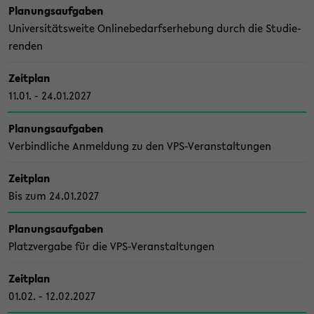
Pla­nungs­auf­ga­ben
Uni­ver­si­täts­wei­te On­line­be­darfs­er­he­bung durch die Stu­die­
ren­den
Zeit­plan
11.01. - 24.01.2027
Pla­nungs­auf­ga­ben
Ver­bind­li­che An­mel­dung zu den VPS-​Veranstaltungen
Zeit­plan
Bis zum 24.01.2027
Pla­nungs­auf­ga­ben
Platz­ver­ga­be für die VPS-​Veranstaltungen
Zeit­plan
01.02. - 12.02.2027