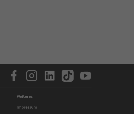
Face­book
In­sta­gram
Lin­ke­dIn
Tik­Tok
You­tube
Weiteres
Im­pres­sum
Da­ten­schutz
Bar­rie­re­frei­heit