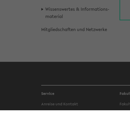
Wis­sens­wer­tes & In­for­ma­ti­ons­
ma­te­ri­al
Mit­glied­schaf­ten und Netz­wer­ke
Service
Fakul
An­rei­se und Kon­takt
Fa­kul
Be­wer­bung
Fa­kul
Bi­blio­thek
Fa­kul