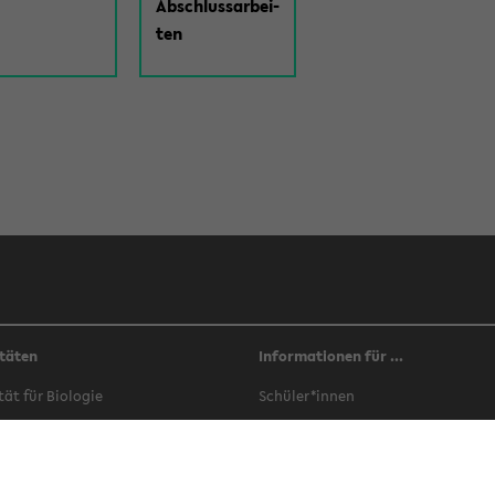
Ab­schluss­ar­bei­
ten
täten
Informationen für ...
­tät für Bio­lo­gie
Schü­ler*innen
­tät für Che­mie
Stu­di­en­in­ter­es­sier­te
­tät für Er­zie­hungs­wis­sen­schaft
Stu­die­ren­de