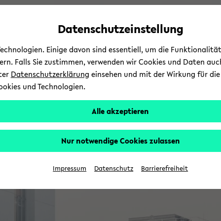
Automatische
zum
zum
zum
Inhaltswechsel
Hauptinhalt
Hauptmenü
Fußbereich
Datenschutzeinstellung
vermeiden
wechseln
wechseln
wechseln
chnologien. Einige davon sind essentiell, um die Funktionalit
sern. Falls Sie zustimmen, verwenden wir Cookies und Daten auc
nter
Datenschutzerklärung
einsehen und mit der Wirkung für die 
ookies und Technologien.
Alle akzeptieren
Nur notwendige Cookies zulassen
Impressum
Datenschutz
Barrierefreiheit