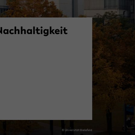
Nach­hal­tig­keit
© Uni­ver­si­tät Bie­le­feld