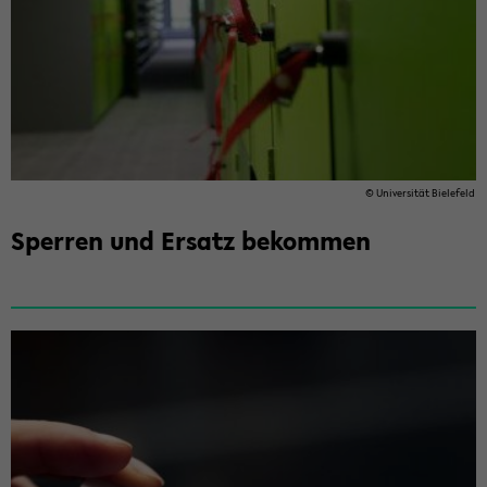
© Uni­ver­si­tät Bie­le­feld
Sper­ren und Er­satz be­kom­men