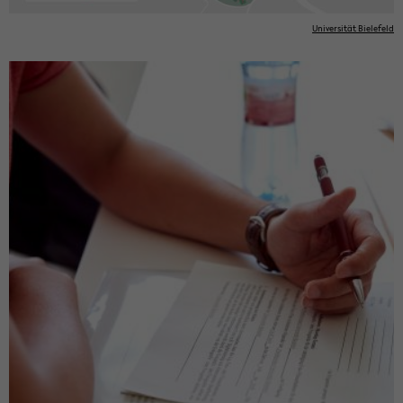
Uni­ver­si­tät Bie­le­feld