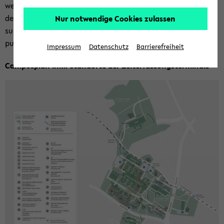
weis und er­mög­licht die Nut­zung elek­tro­ni­scher Diens­te auf
dem Cam­pus, ein­schließ­lich der Bu­chung am Zeit­er­fas­
Nur notwendige Cookies zulassen
sungst­ter­mi­nal. Die Stand­or­te der Ter­mi­nals sind im Cam­
pus­plan ver­merkt.
Impressum
Datenschutz
Barrierefreiheit
Cam­pus­plan inkl. Stand­or­te der Zeit­er­fas­sungs­ter­mi­nals