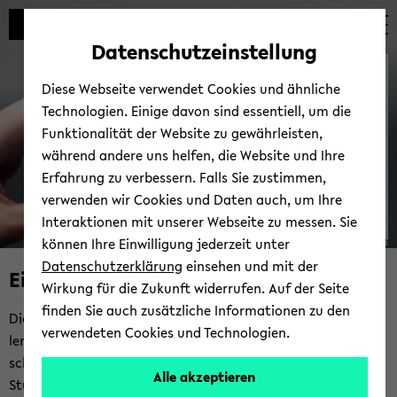
Automatische
skip
skip
skip
Inhaltswechsel
to
to
to
Datenschutzeinstellung
vermeiden
main
main
footer
Die Uni­Card
content
menu
Diese Webseite verwendet Cookies und ähnliche
Technologien. Einige davon sind essentiell, um die
Funktionalität der Website zu gewährleisten,
während andere uns helfen, die Website und Ihre
Erfahrung zu verbessern. Falls Sie zustimmen,
verwenden wir Cookies und Daten auch, um Ihre
Interaktionen mit unserer Webseite zu messen. Sie
können Ihre Einwilligung jederzeit unter
© Uni­ver­si­tät Bie­le­feld
Datenschutzerklärung
einsehen und mit der
Eine Karte für Alles!
Wirkung für die Zukunft widerrufen. Auf der Seite
finden Sie auch zusätzliche Informationen zu den
Die Uni­Card der Uni­ver­si­tät Bie­le­feld ist ein mul­ti­funk­tio­na­
verwendeten Cookies und Technologien.
ler Aus­weis im Scheck­kar­ten­for­mat für Stu­die­ren­de, Be­
schäf­tig­te und ex­ter­ne Bi­blio­theks­nut­zer. Sie dient als
Alle akzeptieren
Studierenden-​ und Dienst­aus­weis sowie als Bi­blio­theks­aus­