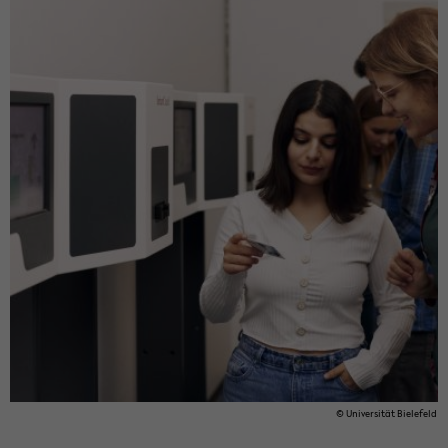
© Uni­ver­si­tät Bie­le­feld