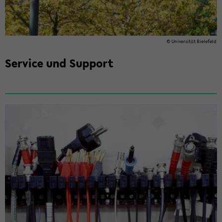
© Uni­ver­si­tät Bie­le­feld
Ser­vice und Sup­port