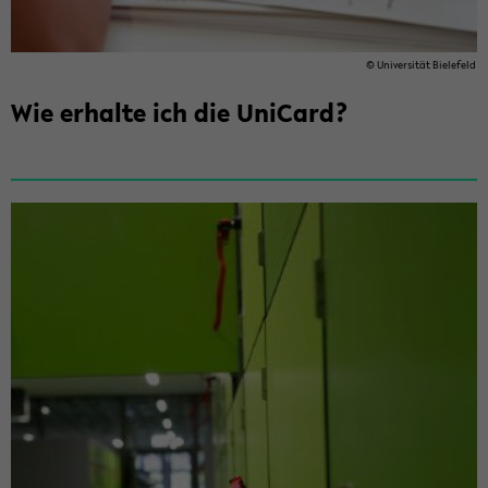
© Uni­ver­si­tät Bie­le­feld
Wie er­hal­te ich die Uni­Card?