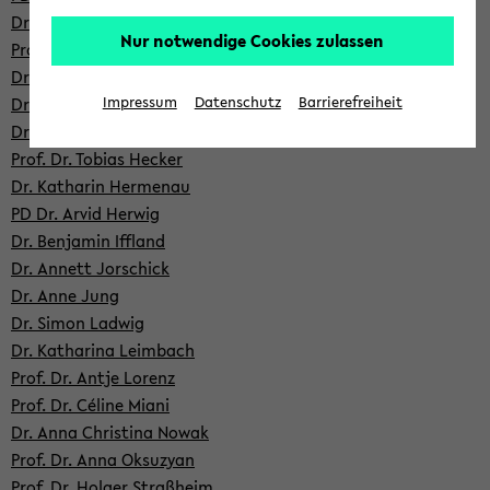
Dr. Ju­lia­ne Düvel
Nur notwendige Cookies zulassen
Prof. Dr. Dr. Tho­mas Ger­lin­ger
Dr. Mar­kus Gün­ther
Dr. Re­bek­ka Hahn
Impressum
Datenschutz
Barrierefreiheit
Dr. Olya Ha­ko­by­an
Prof. Dr. To­bi­as He­cker
Dr. Ka­tha­rin Her­men­au
PD Dr. Arvid Her­wig
Dr. Ben­ja­min Iff­land
Dr. An­nett Jor­schick
Dr. Anne Jung
Dr. Simon Lad­wig
Dr. Ka­tha­ri­na Leim­bach
Prof. Dr. Antje Lo­renz
Prof. Dr. Céline Miani
Dr. Anna Chris­ti­na Nowak
Prof. Dr. Anna Oksu­zy­an
Prof. Dr. Hol­ger Straß­heim