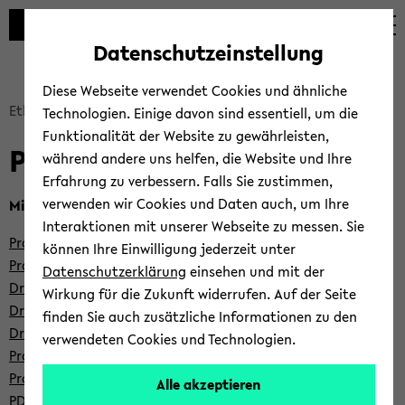
Automatische
skip
skip
skip
Inhaltswechsel
to
to
to
Datenschutzeinstellung
vermeiden
main
main
footer
content
menu
Diese Webseite verwendet Cookies und ähnliche
skip
Ethik-​Kommission
Per­so­nen
Technologien. Einige davon sind essentiell, um die
breadcrumb
Funktionalität der Website zu gewährleisten,
Per­so­nen
navigation
während andere uns helfen, die Website und Ihre
to
Erfahrung zu verbessern. Falls Sie zustimmen,
main
verwenden wir Cookies und Daten auch, um Ihre
Mit­glie­der der EUB
content
Interaktionen mit unserer Webseite zu messen. Sie
Prof. Dr. Frie­de­ri­ke Eyssel
(Vor­sit­zen­de)
können Ihre Einwilligung jederzeit unter
Prof. Dr. Sa­ka­ri Le­mo­la
(stell­ver­tre­ten­der Vor­sit­zen­der)
Datenschutzerklärung
einsehen und mit der
Dr. Ga­brie­le Anton
Wirkung für die Zukunft widerrufen. Auf der Seite
Dr. Marc Bie­ne­feld
finden Sie auch zusätzliche Informationen zu den
Dr. Nor­bert Böd­de­ker
verwendeten Cookies und Technologien.
Prof. Dr. Ing. Hen­drik Busch­mei­er
Prof. Dr. Joana Cho­lin
Alle akzeptieren
PD. Dr. Lo­renz Dehn