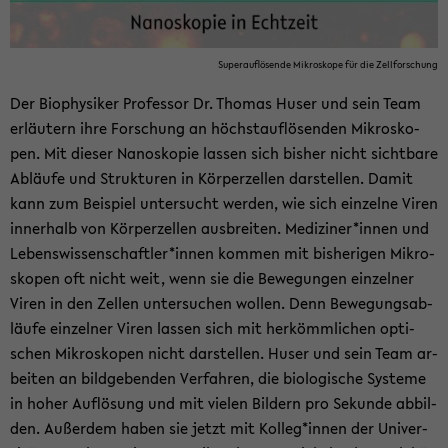
Su­per­auf­lö­sen­de Mi­kro­sko­pe für die Zell­for­schung
Der Bio­phy­si­ker Pro­fes­sor Dr. Tho­mas Huser und sein Team
er­läu­tern ihre For­schung an höchst­auf­lö­sen­den Mi­kro­sko­
pen. Mit die­ser Na­no­sko­pie las­sen sich bis­her nicht sicht­ba­re
Ab­läu­fe und Struk­tu­ren in Kör­per­zel­len dar­stel­len. Damit
kann zum Bei­spiel un­ter­sucht wer­den, wie sich ein­zel­ne Viren
in­ner­halb von Kör­per­zel­len aus­brei­ten. Me­di­zi­ner*innen und
Le­bens­wis­sen­schaft­ler*innen kom­men mit bis­he­ri­gen Mi­kro­
sko­pen oft nicht weit, wenn sie die Be­we­gun­gen ein­zel­ner
Viren in den Zel­len un­ter­su­chen wol­len. Denn Be­we­gungs­ab­
läu­fe ein­zel­ner Viren las­sen sich mit her­kömm­li­chen op­ti­
schen Mi­kro­sko­pen nicht dar­stel­len. Huser und sein Team ar­
bei­ten an bild­ge­ben­den Ver­fah­ren, die bio­lo­gi­sche Sys­te­me
in hoher Auf­lö­sung und mit vie­len Bil­dern pro Se­kun­de ab­bil­
den. Au­ßer­dem haben sie jetzt mit Kol­leg*innen der Uni­ver­