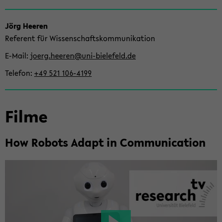
seln
Jörg Hee­ren
Re­fe­rent für Wis­sen­schafts­kom­mu­ni­ka­ti­on
E-​Mail
joerg.hee­ren@uni-​bielefeld.de
Te­le­fon
+49 521 106-​4199
Filme
How Ro­bots Adapt in Com­mu­ni­ca­ti­on