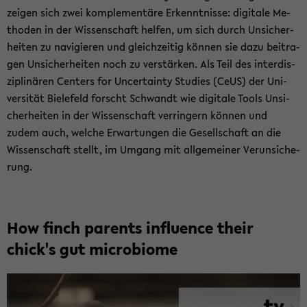
zei­gen sich zwei kom­ple­men­tä­re Er­kennt­nis­se: di­gi­ta­le Me­
tho­den in der Wis­sen­schaft hel­fen, um sich durch Un­si­cher­
hei­ten zu na­vi­gie­ren und gleich­zei­tig kön­nen sie dazu bei­tra­
gen Un­si­cher­hei­ten noch zu ver­stär­ken. Als Teil des in­ter­dis­
zi­pli­nä­ren Cen­ters for Un­cer­tain­ty Stu­dies (CeUS) der Uni­
ver­si­tät Bie­le­feld forscht Schwandt wie di­gi­ta­le Tools Un­si­
cher­hei­ten in der Wis­sen­schaft ver­rin­gern kön­nen und
zudem auch, wel­che Er­war­tun­gen die Ge­sell­schaft an die
Wis­sen­schaft stellt, im Um­gang mit all­ge­mei­ner Ver­un­si­che­
rung.
How finch par­ents in­flu­ence their
chick's gut mi­cro­bio­me