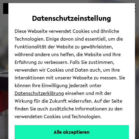
Automatische
skip
skip
skip
Inhaltswechsel
to
to
to
Datenschutzeinstellung
vermeiden
main
main
footer
content
menu
Diese Webseite verwendet Cookies und ähnliche
Technologien. Einige davon sind essentiell, um die
Funktionalität der Website zu gewährleisten,
während andere uns helfen, die Website und Ihre
Erfahrung zu verbessern. Falls Sie zustimmen,
verwenden wir Cookies und Daten auch, um Ihre
Pres­se und Me­di­en
Interaktionen mit unserer Webseite zu messen. Sie
können Ihre Einwilligung jederzeit unter
Datenschutzerklärung
einsehen und mit der
Wirkung für die Zukunft widerrufen. Auf der Seite
finden Sie auch zusätzliche Informationen zu den
verwendeten Cookies und Technologien.
re­
Alle akzeptieren
© Uni­ver­si­tät Bie­le­feld
se­