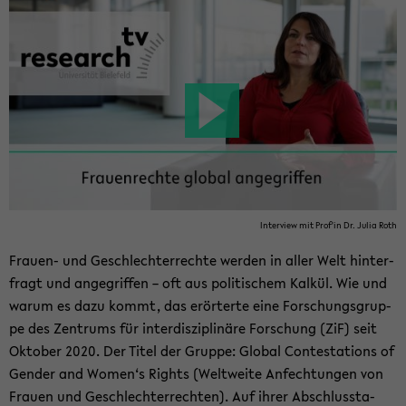
In­ter­view mit Prof'in Dr. Julia Roth
Frauen-​ und Ge­schlech­ter­rech­te wer­den in aller Welt hin­ter­
fragt und an­ge­grif­fen – oft aus po­li­ti­schem Kal­kül. Wie und
warum es dazu kommt, das er­ör­ter­te eine For­schungs­grup­
pe des Zen­trums für in­ter­dis­zi­pli­nä­re For­schung (ZiF) seit
Ok­to­ber 2020. Der Titel der Grup­pe: Glo­bal Con­te­sta­ti­ons of
Gen­der and Women‘s Rights (Welt­wei­te An­fech­tun­gen von
Frau­en und Ge­schlech­ter­rech­ten). Auf ihrer Ab­schluss­ta­