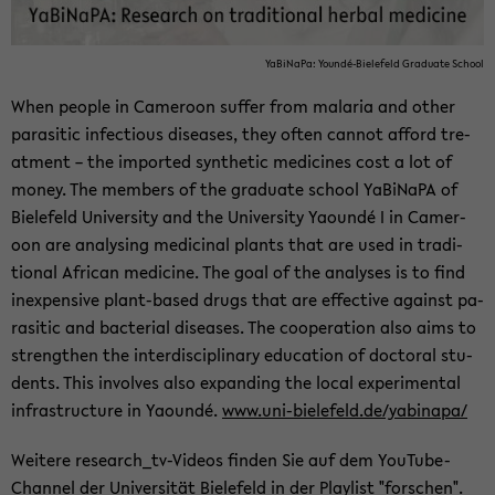
Ya­Bi­Na­Pa: Youndé-​Bielefeld Gra­dua­te School
When peop­le in Ca­mer­oon suf­fer from ma­la­ria and other
pa­ra­si­tic in­fec­tious di­sea­ses, they often can­not af­ford tre­
at­ment – the im­por­ted syn­the­tic me­di­ci­nes cost a lot of
money. The mem­bers of the gra­dua­te school Ya­Bi­Na­PA of
Bie­le­feld Uni­ver­si­ty and the Uni­ver­si­ty Yaoundé I in Ca­mer­
oon are ana­ly­sing me­di­ci­nal plants that are used in tra­di­
tio­nal Af­ri­can me­di­ci­ne. The goal of the ana­ly­ses is to find
in­ex­pen­si­ve plant-​based drugs that are ef­fec­ti­ve against pa­
ra­si­tic and bac­te­ri­al di­sea­ses. The co­ope­ra­ti­on also aims to
streng­t­hen the in­ter­di­sci­pli­na­ry edu­ca­ti­on of doc­to­ral stu­
dents. This in­vol­ves also ex­pan­ding the local ex­pe­ri­men­tal
in­fra­st­ruc­tu­re in Yaoundé.
www.uni-​bielefeld.de/ya­bi­na­pa/
Wei­te­re research_tv-​Videos fin­den Sie auf dem YouTube-​
Channel der Uni­ver­si­tät Bie­le­feld in der
Play­list "for­schen"
.