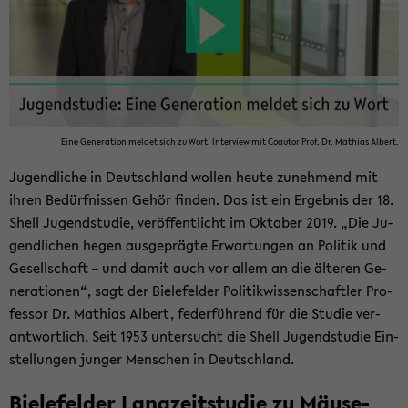
Eine Ge­nera­ti­on mel­det sich zu Wort. In­ter­view mit Co­au­tor Prof. Dr. Ma­thi­as Al­bert.
Ju­gend­li­che in Deutsch­land wol­len heute zu­neh­mend mit
ihren Be­dürf­nis­sen Gehör fin­den. Das ist ein Er­geb­nis der 18.
Shell Ju­gend­stu­die, ver­öf­fent­licht im Ok­to­ber 2019. „Die Ju­
gend­li­chen hegen aus­ge­präg­te Er­war­tun­gen an Po­li­tik und
Ge­sell­schaft – und damit auch vor allem an die äl­te­ren Ge­
nera­tio­nen“, sagt der Bie­le­fel­der Po­li­tik­wis­sen­schaft­ler Pro­
fes­sor Dr. Ma­thi­as Al­bert, fe­der­füh­rend für die Stu­die ver­
ant­wort­lich. Seit 1953 un­ter­sucht die Shell Ju­gend­stu­die Ein­
stel­lun­gen jun­ger Men­schen in Deutsch­land.
Bie­le­fel­der Lang­zeit­stu­die zu Mäu­se­