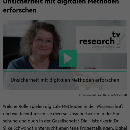
Un­si­cher­heit mit di­gi­ta­len Me­tho­den
er­for­schen
In­ter­view mit Prof. Dr. Silke Schwandt
Wel­che Rolle spie­len di­gi­ta­le Me­tho­den in der Wis­sen­schaft
und wie be­ein­flus­sen sie di­ver­se Un­si­cher­hei­ten in der For­
schung und auch in der Ge­sell­schaft? Die His­to­ri­ke­rin Dr.
Silke Schwandt un­ter­sucht eben jene Fra­ge­stel­lun­gen. Dabei