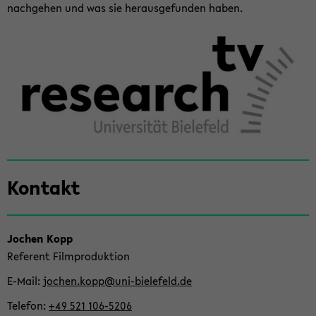
nach­ge­hen und was sie her­aus­ge­fun­den haben.
Zum
Kon­takt
Haupt­
in­
halt
der
Jo­chen Kopp
Sek­
Re­fe­rent Film­pro­duk­ti­on
ti­
E-​Mail
jo­chen.kopp@uni-​bielefeld.de
on
Te­le­fon
+49 521 106-​5206
wech­