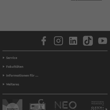
Face­book
In­sta­gram
Lin­ke­dIn
Tik­Tok
You
Service
Fakultäten
Informationen für ...
Weiteres