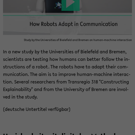
Study by the Uni­ver­si­ties of Bie­le­feld and Bre­men on human-​machine in­ter­ac­tion
In a new study by the Uni­ver­si­ties of Bie­le­feld and Bre­men,
sci­en­tists are tes­ting how hu­mans can bet­ter fol­low the in­
st­ruc­tions of a robot. The ro­bots have to adapt their com­
mu­ni­ca­ti­on. The aim is to im­pro­ve human-​machine in­ter­ac­
tion. Sever­al re­se­ar­chers from Trans­re­gio 318 "Con­st­ruc­ting
Ex­plai­na­bi­li­ty" and from the Uni­ver­si­ty of Bre­men are in­vol­
ved in the study.
(deut­sche Un­ter­ti­tel ver­füg­bar)