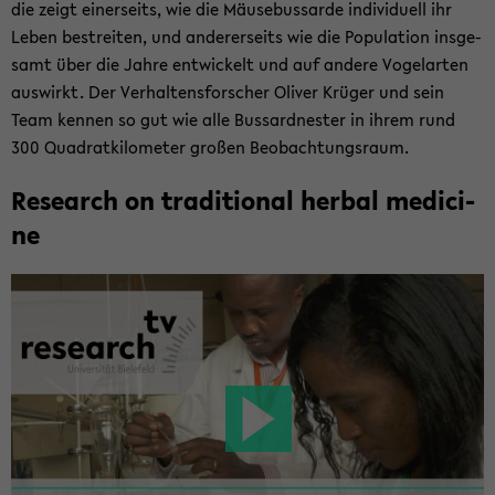
die zeigt ei­ner­seits, wie die Mäu­se­bus­sar­de in­di­vi­du­ell ihr
Leben be­strei­ten, und an­de­rer­seits wie die Po­pu­la­ti­on ins­ge­
samt über die Jahre ent­wi­ckelt und auf an­de­re Vo­gel­ar­ten
aus­wirkt. Der Ver­hal­tens­for­scher Oli­ver Krü­ger und sein
Team ken­nen so gut wie alle Bus­sard­nes­ter in ihrem rund
300 Qua­drat­ki­lo­me­ter gro­ßen Be­ob­ach­tungs­raum.
Re­se­arch on tra­di­tio­nal her­bal me­di­ci­
ne