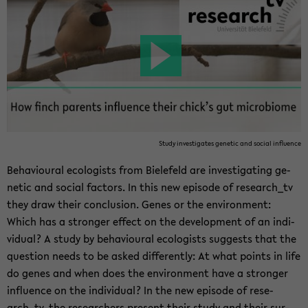
Study in­ves­ti­ga­tes ge­ne­tic and so­cial in­flu­ence
Be­ha­viou­ral eco­lo­gists from Bie­le­feld are in­ves­ti­ga­ting ge­
ne­tic and so­cial fac­tors. In this new epi­so­de of re­se­arch_tv
they draw their con­clu­si­on. Genes or the en­vi­ron­ment:
Which has a stron­ger ef­fect on the de­ve­lo­p­ment of an in­di­
vi­du­al? A study by be­ha­viou­ral eco­lo­gists sug­gests that the
ques­ti­on needs to be asked dif­fer­ent­ly: At what points in life
do genes and when does the en­vi­ron­ment have a stron­ger
in­flu­ence on the in­di­vi­du­al? In the new epi­so­de of re­se­
arch_tv, the re­se­ar­chers pre­sent their study and their sur­