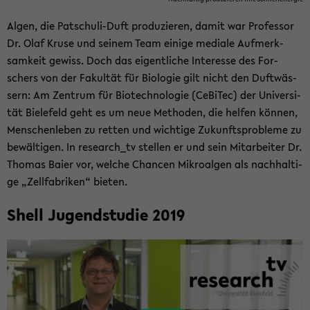
Algen, die Patschuli-​Duft pro­du­zie­ren, damit war Pro­fes­sor
Dr. Olaf Kruse und sei­nem Team ei­ni­ge me­dia­le Auf­merk­
sam­keit ge­wiss. Doch das ei­gent­li­che In­ter­es­se des For­
schers von der Fa­kul­tät für Bio­lo­gie gilt nicht den Duft­wäs­
sern: Am Zen­trum für Bio­tech­no­lo­gie (Ce­Bi­Tec) der Uni­ver­si­
tät Bie­le­feld geht es um neue Me­tho­den, die hel­fen kön­nen,
Men­schen­le­ben zu ret­ten und wich­ti­ge Zu­kunfts­pro­ble­me zu
be­wäl­ti­gen. In re­se­arch_tv stel­len er und sein Mit­ar­bei­ter Dr.
Tho­mas Baier vor, wel­che Chan­cen Mi­kro­al­gen als nach­hal­ti­
ge „Zell­fa­bri­ken“ bie­ten.
Shell Ju­gend­stu­die 2019