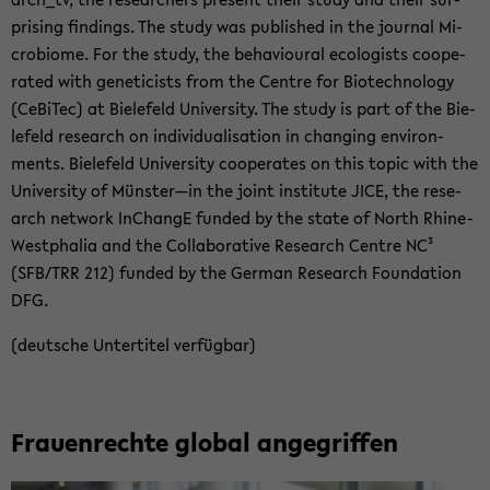
pri­sing fin­dings. The study was pu­blished in the jour­nal Mi­
cro­bio­me. For the study, the be­ha­viou­ral eco­lo­gists co­ope­
ra­ted with ge­ne­ti­cists from the Cent­re for Bio­tech­no­lo­gy
(Ce­Bi­Tec) at Bie­le­feld Uni­ver­si­ty. The study is part of the Bie­
le­feld re­se­arch on in­di­vi­dua­li­sa­ti­on in chan­ging en­vi­ron­
ments. Bie­le­feld Uni­ver­si­ty co­ope­ra­tes on this topic with the
Uni­ver­si­ty of Müns­ter—in the joint in­sti­tu­te JICE, the re­se­
arch net­work In­Chan­gE fun­ded by the state of North Rhine-​
Westphalia and the Col­la­bo­ra­ti­ve Re­se­arch Cent­re NC³
(SFB/TRR 212) fun­ded by the Ger­man Re­se­arch Founda­ti­on
DFG.
(deut­sche Un­ter­ti­tel ver­füg­bar)
Frau­en­rech­te glo­bal an­ge­grif­fen