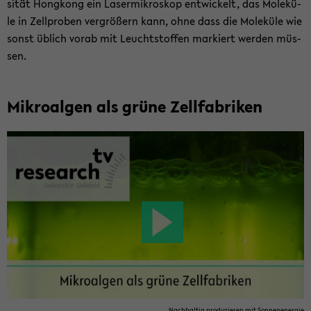
si­tät Hong­kong ein La­ser­mi­kro­skop ent­wi­ckelt, das Mo­le­kü­
le in Zell­pro­ben ver­grö­ßern kann, ohne dass die Mo­le­kü­le wie
sonst üb­lich vorab mit Leucht­stof­fen mar­kiert wer­den müs­
sen.
Mi­kro­al­gen als grüne Zell­fa­bri­ken
Nach­hal­tig pro­du­zie­ren mit Son­nen­en­er­gie