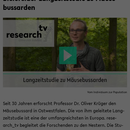
bus­sar­den
Vom In­di­vi­du­um zur Po­pu­la­ti­on
Seit 30 Jah­ren er­forscht Pro­fes­sor Dr. Oli­ver Krü­ger den
Mäu­se­bus­sard in Ost­west­fa­len. Die von ihm ge­lei­te­te Lang­
zeit­stu­die ist eine der um­fang­reichs­ten in Eu­ro­pa. re­se­
arch_tv be­glei­tet die For­schen­den zu den Nes­tern. Die Stu­