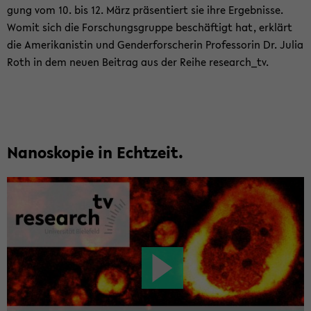
gung vom 10. bis 12. März prä­sen­tiert sie ihre Er­geb­nis­se.
Womit sich die For­schungs­grup­pe be­schäf­tigt hat, er­klärt
die Ame­ri­ka­nis­tin und Gen­der­for­sche­rin Pro­fes­so­rin Dr. Julia
Roth in dem neuen Bei­trag aus der Reihe re­se­arch_tv.
Na­no­sko­pie in Echt­zeit.