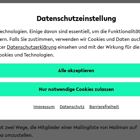
Automatische
zum
zum
zum
Inhaltswechsel
Hauptinhalt
Hauptmenü
Fußbereich
Datenschutzeinstellung
vermeiden
wechseln
wechseln
wechseln
chnologien. Einige davon sind essentiell, um die Funktionalit
sern. Falls Sie zustimmen, verwenden wir Cookies und Daten auc
nter
Datenschutzerklärung
einsehen und mit der Wirkung für die 
ookies und Technologien.
Stu­di­um
Lehre
Alle akzeptieren
d­
e­fel­der IT-​Servicezentrum
Ser­vices
Kom­mu­ni­ka­ti­on & Zu­
b
Nur notwendige Cookies zulassen
­
­gra­ti­on von Mail­man auf 
­
Impressum
Datenschutz
Barrierefreiheit
bt zwei Wege, die Mit­glie­der einer Mai­ling­lis­te von Mail­man auf
t­
 um­zu­stel­len.