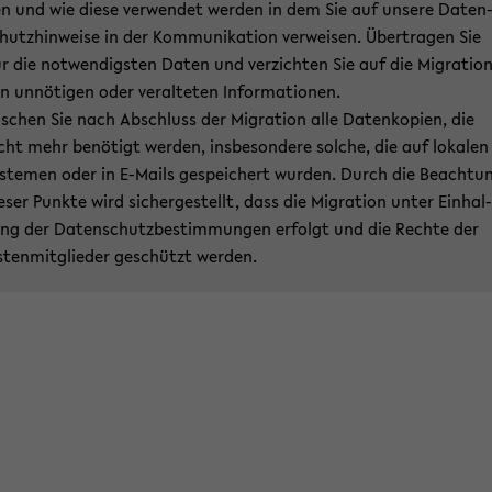
n und wie diese ver­wen­det wer­den in dem Sie auf un­se­re Da­ten
hutz­hin­wei­se in der Kom­mu­ni­ka­ti­on ver­wei­sen. Über­tra­gen Sie
r die not­wen­digs­ten Daten und ver­zich­ten Sie auf die Mi­gra­ti­o
n un­nö­ti­gen oder ver­al­te­ten In­for­ma­tio­nen.
­schen Sie nach Ab­schluss der Mi­gra­ti­on alle Da­ten­ko­pien, die
cht mehr be­nö­tigt wer­den, ins­be­son­de­re sol­che, die auf lo­ka­len
s­te­men oder in E-​Mails ge­spei­chert wur­den. Durch die Be­ach­tu
e­ser Punk­te wird si­cher­ge­stellt, dass die Mi­gra­ti­on unter Ein­hal­
ng der Da­ten­schutz­be­stim­mun­gen er­folgt und die Rech­te der
s­ten­mit­glie­der ge­schützt wer­den.