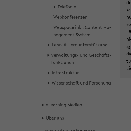
de
Te­le­fo­nie
sc
Web­kon­fe­ren­zen
nu
vo
Webspace inkl. Con­tent Ma­
Lö
nage­ment Sys­tem
ni
Lehr- & Lern­un­ter­stüt­zung
Sy
di
Verwaltungs-​ und Ge­schäfts­
tu
funk­tio­nen
Li
In­fra­struk­tur
Wis­sen­schaft und For­schung
eLear­ning.Me­di­en
Über uns