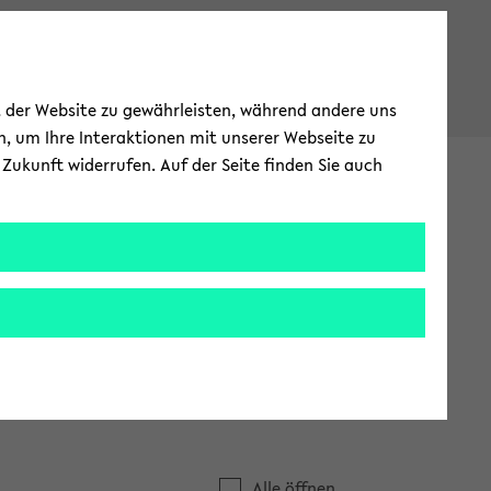
ät der Website zu gewährleisten, während andere uns
h, um Ihre Interaktionen mit unserer Webseite zu
Zukunft widerrufen. Auf der Seite finden Sie auch
In­ter­na­tio­nal
sam­men­ar­beit
Mai­ling­lis­ten
Sympa
Alle öffnen