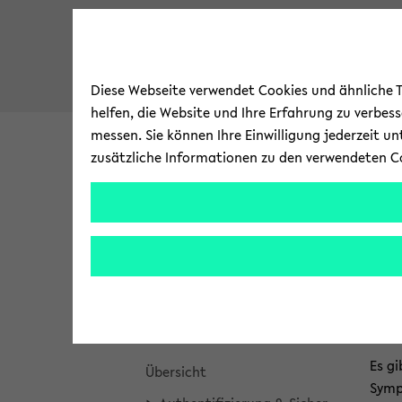
Diese Webseite verwendet Cookies und ähnliche Te
helfen, die Website und Ihre Erfahrung zu verbes
messen. Sie können Ihre Einwilligung jederzeit u
zusätzliche Informationen zu den verwendeten C
Uni­ver­si­tät
For­schung
zum
Brea
Bie­l
Bie­le­fel­der IT-​Servicezentrum
Hauptinhalt
crum
wechseln
über
Ak­tu­el­le Mel­dun­gen
Mi
sprin
gen
Ser­vices
und
zum
Es gi
Über­sicht
Haup
Sympa