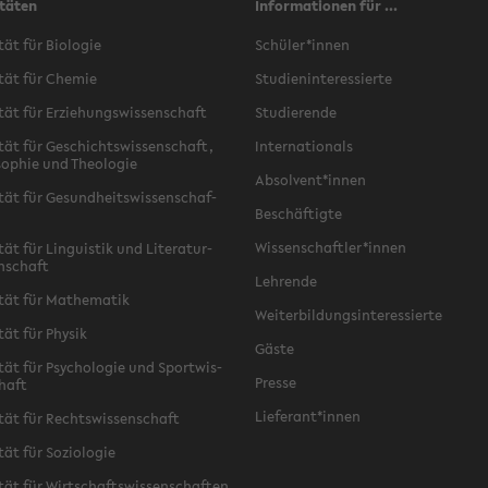
täten
Informationen für ...
­tät für Bio­lo­gie
Schü­ler*innen
­tät für Che­mie
Stu­di­en­in­ter­es­sier­te
­tät für Er­zie­hungs­wis­sen­schaft
Stu­die­ren­de
­tät für Ge­schichts­wis­sen­schaft,
In­ter­na­tio­nals
­so­phie und Theo­lo­gie
Ab­sol­vent*innen
­tät für Ge­sund­heits­wis­sen­schaf­
Be­schäf­tig­te
Wis­sen­schaft­ler*innen
tät für Lin­gu­is­tik und Li­te­ra­tur­
n­schaft
Leh­ren­de
­tät für Ma­the­ma­tik
Wei­ter­bil­dungs­in­ter­es­sier­te
­tät für Phy­sik
Gäste
­tät für Psy­cho­lo­gie und Sport­wis­
Pres­se
chaft
Lie­fe­rant*innen
­tät für Rechts­wis­sen­schaft
tät für So­zio­lo­gie
­tät für Wirt­schafts­wis­sen­schaf­ten