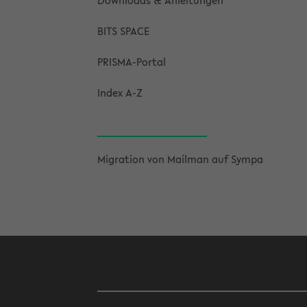
Down­loads & An­lei­tun­gen
BITS SPACE
PRISMA-​Portal
Index A-Z
Mi­gra­ti­on von Mail­man auf Sympa