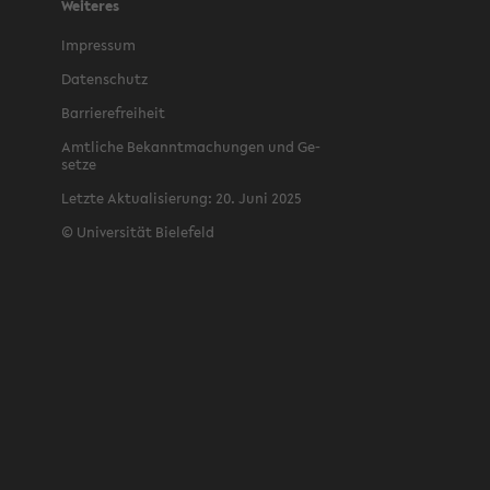
Weiteres
Im­pres­sum
Da­ten­schutz
Bar­rie­re­frei­heit
Amt­li­che Be­kannt­ma­chun­gen und Ge­
set­ze
Letz­te Ak­tua­li­sie­rung: 20. Juni 2025
©
Uni­ver­si­tät Bie­le­feld