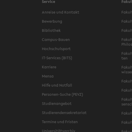
Service
Fakul
An­rei­se und Kon­takt
Fa­kul
Be­wer­bung
Fa­kul
Bi­blio­thek
Fa­kul
Campus-​Bauen
Fa­kul
Phi­lo
Hoch­schul­sport
Fa­kul
IT-​Services (BITS)
ten
Kar­rie­re
Fa­kul­
wis­se
Mensa
Fa­kul
Hilfe und Not­fall
Fa­kul
Personen-​Suche (PEVZ)
Fa­kul
Stu­di­en­an­ge­bot
sen­s
Stu­die­ren­den­se­kre­ta­ri­at
Fa­kul
Ter­mi­ne und Fris­ten
Fa­kul­
Uni­ver­si­täts­ar­chiv
Fa­kul