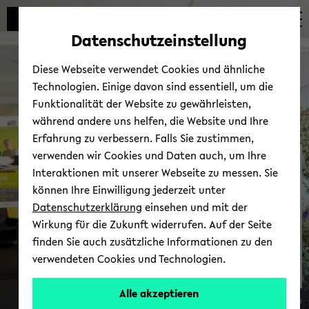
Automatische
zum
zum
zum
Inhaltswechsel
Hauptinhalt
Hauptmenü
Fußbereich
Datenschutzeinstellung
vermeiden
wechseln
wechseln
wechseln
Diese Webseite verwendet Cookies und ähnliche
Technologien. Einige davon sind essentiell, um die
Funktionalität der Website zu gewährleisten,
während andere uns helfen, die Website und Ihre
Erfahrung zu verbessern. Falls Sie zustimmen,
verwenden wir Cookies und Daten auch, um Ihre
Stel­len­aus­schrei­bun­gen
Interaktionen mit unserer Webseite zu messen. Sie
können Ihre Einwilligung jederzeit unter
Datenschutzerklärung
einsehen und mit der
Wirkung für die Zukunft widerrufen. Auf der Seite
finden Sie auch zusätzliche Informationen zu den
verwendeten Cookies und Technologien.
<img
Alle akzeptieren
Peter Pres­tel
align="left"