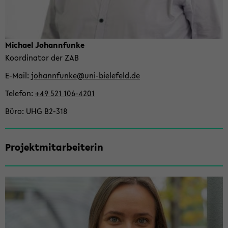
Mi­cha­el Jo­hannfun­ke
Ko­or­di­na­tor der ZAB
E-​Mail
jo­hannfun­ke@uni-​bielefeld.de
Te­le­fon
+49 521 106-​4201
Büro
UHG B2-​318
Pro­jekt­mit­ar­bei­te­rin