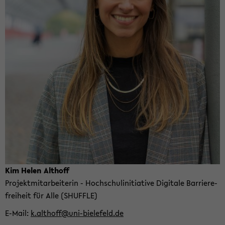
Kim Helen Alt­hoff
Pro­jekt­mit­ar­bei­te­rin - Hoch­schul­in­itia­ti­ve Di­gi­ta­le Bar­rie­re­
frei­heit für Alle (SHUF­F­LE)
E-​Mail
k.alt­hoff@uni-​bielefeld.de