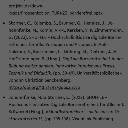
projekt.de/down­
loads/Praesentation_TURN23_barrierefrei.pptx
Stor­mer, C., Ka­l­em­ba, S., Brun­ner, G., Hen­nies, J., Jo­
hannfun­ke, M., Kamin, A.-M., Kers­ken, V. & Zim­mer­mann,
G. (2023). SHUF­F­LE – Hoch­schul­in­itia­ti­ve di­gi­ta­le Bar­rie­
re­frei­heit für Alle: Vor­ha­ben und Vi­sio­nen. In Voß-​
Nakkour, S., Rus­tem­ei­er, L., Möh­ring, M., De­it­mer, A. &
Hal­Grim­min­ger, S. (Hrsg.),
Di­gi­ta­le Bar­rie­re­frei­heit in der
Bil­dung wei­ter den­ken. In­no­va­ti­ve Im­pul­se aus Pra­xis,
Tech­nik und Di­dak­tik,
(pp. 60-69). Uni­ver­si­täts­bi­blio­thek
Jo­hann Chris­ti­an Sencken­berg.
https://doi.org/10.21248/gups.62773
Jo­hannfun­ke, M. & Stor­mer, C. (2022). SHUF­F­LE –
Hochschul-​Initiative Di­gi­ta­le Bar­rie­re­frei­heit für Alle. In T.
Kräwin­kel (Hrsg.),
#Mood­le­Kann­Mehr: - nicht nur im Di­
stanz­un­ter­richt!,
(pp. 105-​108). Vi­su­al Ink Pu­bli­shing.