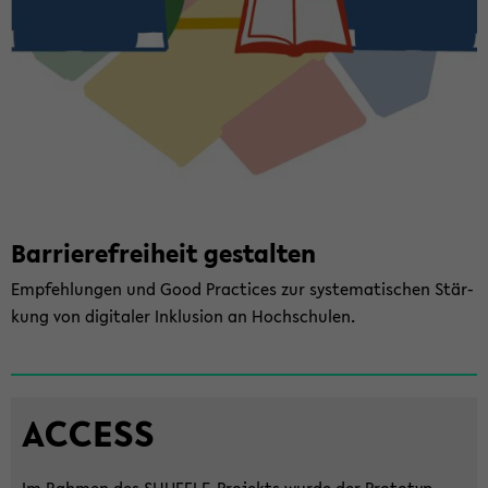
Bar­rie­re­frei­heit ge­stal­ten
Emp­feh­lun­gen und Good Prac­ti­ces zur sys­te­ma­ti­schen Stär­
kung von di­gi­ta­ler In­klu­si­on an Hoch­schu­len.
AC­CESS