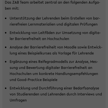
Das ZAB Team ar­bei­tet zen­tral an den fol­gen­den Auf­ga­
ben mit:
Un­ter­stüt­zung der Leh­ren­den beim Er­stel­len von bar­
rie­re­frei­en Lern­ma­te­ria­li­en und di­gi­ta­len Prü­fun­gen
Ent­wick­lung von Leit­fä­den zur Um­set­zung von di­gi­ta­
ler Bar­rie­re­frei­heit an Hoch­schu­len
Ana­ly­se der Bar­rie­re­frei­heit von Mood­le sowie Ent­wick­
lung eines Bei­spiel­kur­ses als Vor­la­ge für Leh­ren­de
Er­gän­zung eines Rei­fe­grad­mo­dells zur Ana­ly­se, Mes­
sung und Be­wer­tung di­gi­ta­ler Bar­rie­re­frei­heit an
Hoch­schu­len um kon­kre­te Hand­lungs­emp­feh­lun­gen
und Good-​Practice Bei­spie­le
Ent­wick­lung und Durch­füh­rung einer Be­darfs­ana­ly­se
von Stu­die­ren­den und Leh­ren­den durch In­ter­views und
Um­fra­gen