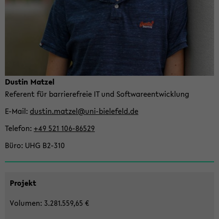
Dus­tin Mat­zel
Re­fe­rent für bar­rie­re­freie IT und Soft­ware­ent­wick­lung
E-​Mail
dus­tin.mat­zel@uni-​bielefeld.de
Te­le­fon
+49 521 106-​86529
Büro
UHG B2-​310
Pro­jekt
Vo­lu­men: 3.281.559,65 €