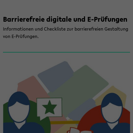
Bar­rie­re­freie di­gi­ta­le und E-​Prüfungen
In­for­ma­tio­nen und Check­lis­te zur bar­rie­re­frei­en Ge­stal­tung
von E-​Prüfungen.