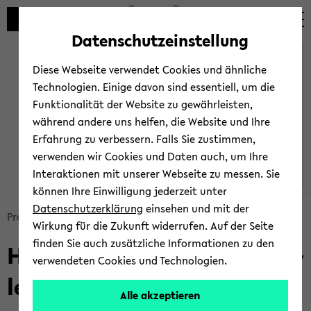
Automatische
zum
zum
zum
Inhaltswechsel
Hauptinhalt
Hauptmenü
Fußbereich
Datenschutzeinstellung
vermeiden
wechseln
wechseln
wechseln
SHUF­F­LE
Diese Webseite verwendet Cookies und ähnliche
Technologien. Einige davon sind essentiell, um die
Funktionalität der Website zu gewährleisten,
während andere uns helfen, die Website und Ihre
Erfahrung zu verbessern. Falls Sie zustimmen,
verwenden wir Cookies und Daten auch, um Ihre
Interaktionen mit unserer Webseite zu messen. Sie
können Ihre Einwilligung jederzeit unter
© Shuf­f­le
Datenschutzerklärung
einsehen und mit der
Bread­
Pro­jek­te
SHUF­F­LE
Wirkung für die Zukunft widerrufen. Auf der Seite
crumb
finden Sie auch zusätzliche Informationen zu den
Hoch­schul­in­itia­ti­ve Di­gi­ta­
über­
verwendeten Cookies und Technologien.
sprin­
le Bar­rie­re­frei­heit für alle
gen
Alle akzeptieren
und