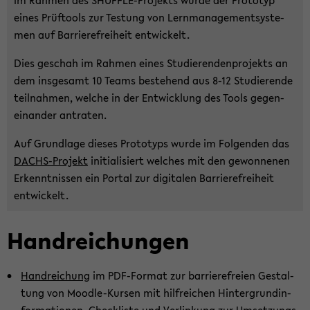
Im Rah­men des SHUFFLE-​Projekts wurde der Pro­to­typ
eines Prüf­tools zur Tes­tung von Lern­ma­nage­ment­sys­te­
men auf Bar­rie­re­frei­heit ent­wi­ckelt.
Dies ge­schah im Rah­men eines Stu­die­ren­den­pro­jekts an
dem ins­ge­samt 10 Teams be­stehend aus 8-12 Stu­die­ren­de
teil­nah­men, wel­che in der Ent­wick­lung des Tools ge­gen­
ein­an­der an­tra­ten.
Auf Grund­la­ge die­ses Pro­to­typs wurde im Fol­gen­den das
DACHS-​Projekt
in­itia­li­siert wel­ches mit den ge­won­ne­nen
Er­kennt­nis­sen ein Por­tal zur di­gi­ta­len Bar­rie­re­frei­heit
ent­wi­ckelt.
Hand­rei­chun­gen
Hand­rei­chung
im PDF-​Format zur bar­rie­re­frei­en Ge­stal­
tung von Moodle-​Kursen mit hilf­rei­chen Hin­ter­grund­in­