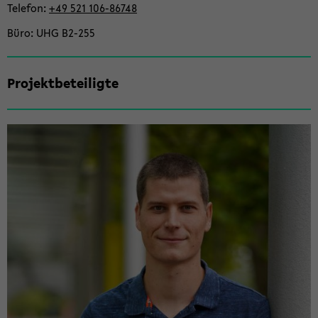
Te­le­fon
+49 521 106-​86748
Büro
UHG B2-​255
Pro­jekt­be­tei­lig­te