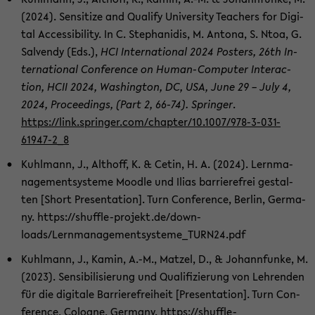
(2024). Sen­si­ti­ze and Qua­li­fy Uni­ver­si­ty Tea­chers for Di­gi­
tal Ac­ces­si­bi­li­ty. In C. Ste­pha­ni­dis, M. An­to­na, S. Ntoa, G.
Sal­ven­dy (Eds.),
HCI In­ter­na­tio­nal 2024 Pos­ters, 26th In­
ter­na­tio­nal Con­fe­rence on Human-​Computer In­ter­ac­
tion, HCII 2024, Wa­shing­ton, DC, USA, June 29 – July 4,
2024, Pro­cee­dings, (Part 2, 66-74). Sprin­ger
.
https://link.sprin­ger.com/chap­ter/10.1007/978-​3-031-
61947-2_8
Kuhl­mann, J., Alt­hoff, K. & Cetin, H. A. (2024). Lern­ma­
nage­ment­sys­te­me Mood­le und Ilias bar­rie­re­frei ge­stal­
ten [Short Pre­sen­ta­ti­on]. Turn Con­fe­rence, Ber­lin, Ger­ma­
ny. https://shuffle-​projekt.de/down­
loads/Lernmanagementsysteme_TURN24.pdf
Kuhl­mann, J., Kamin, A.-M., Mat­zel, D., & Jo­hannfun­ke, M.
(2023). Sen­si­bi­li­sie­rung und Qua­li­fi­zie­rung von Leh­ren­den
für die di­gi­ta­le Bar­rie­re­frei­heit [Pre­sen­ta­ti­on]. Turn Con­
fe­rence, Co­lo­gne, Ger­ma­ny. https://shuffle-​