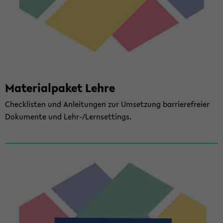
Ma­te­ri­al­pa­ket Lehre
Check­lis­ten und An­lei­tun­gen zur Um­set­zung bar­rie­re­frei­er
Do­ku­men­te und Lehr-/Lern­set­tings.