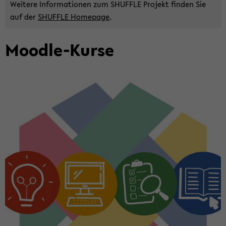
Wei­te­re In­for­ma­tio­nen zum SHUF­F­LE Pro­jekt fin­den Sie
auf der
SHUF­F­LE Home­page
.
Moodle-​Kurse