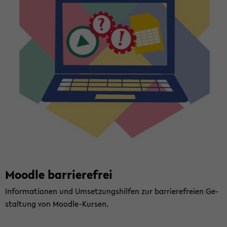
Mood­le bar­rie­re­frei
In­for­ma­tio­nen und Um­setz­ungs­hil­fen zur bar­rie­re­frei­en Ge­
stal­tung von Moodle-​Kursen.