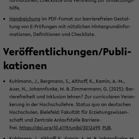
for­ma­tio­nen, Check­lis­te und Ver­lin­kung zur Um­set­zungs­
hil­fe.
Hand­rei­chung
im PDF-​Fomat zur bar­rie­re­frei­en Ge­stal­
tung von E-​Prüfungen mit nütz­li­chen Hin­ter­grund­in­for­
ma­tio­nen, De­fi­ni­tio­nen und Check­lis­te.
Ver­öf­fent­li­chun­gen/Pu­bli­
ka­tio­nen
Kuhl­mann, J., Berg­mann, S., Alt­hoff, K., Kamin, A.-M.,
Auer, N., Jo­hannfun­ke, M. & Zim­mer­mann, G. (2025): Bar­
rie­re­frei­heit und In­klu­si­on leh­ren? Zur cur­ri­cu­la­ren Ver­an­
ke­rung in der Hoch­schul­leh­re. Sta­tus quo an deut­schen
Hoch­schu­len. Bie­le­feld: Fa­kul­tät für Er­zie­hungs­wis­sen­
schaft und Zen­tra­le An­lauf­stel­le Bar­rie­re­
frei.
https://doi.org/10.4119/unibi/3012499
.
PUB
.
Kuhl­mann, J., Alt­hoff, K., Kamin, A.-M. & Jo­hannfun­ke, M.