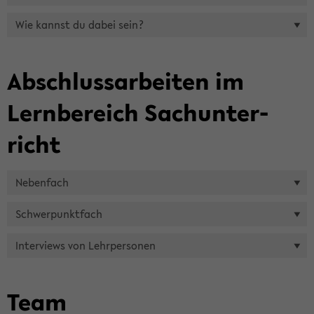
Wie kannst du dabei sein?
Ab­schluss­ar­bei­ten im
Lern­be­reich Sach­un­ter­
richt
Ne­ben­fach
Schwer­punkt­fach
In­ter­views von Lehr­per­so­nen
Team