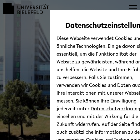
Automatische
zum
zum
zum
Inhaltswechsel
Hauptinhalt
Hauptmenü
Fußbereich
vermeiden
wechseln
wechseln
wechseln
Datenschutzeinstellu
Diese Webseite verwendet Cookies un
ähnliche Technologien. Einige davon s
essentiell, um die Funktionalität der
Website zu gewährleisten, während a
uns helfen, die Website und Ihre Erfa
Zentrum ­Sachunterricht
zu verbessern. Falls Sie zustimmen,
verwenden wir Cookies und Daten au
Ihre Interaktionen mit unserer Websei
messen. Sie können Ihre Einwilligung
jederzeit unter
Datenschutzerklärun
einsehen und mit der Wirkung für die
Zukunft widerrufen. Auf der Seite find
auch zusätzliche Informationen zu d
© Uni­ver­si­tät Bie­le­feld
verwendeten Cookies und Technologie