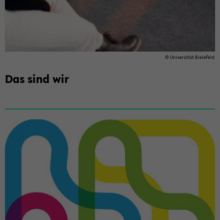
© Uni­ver­si­tät Bie­le­feld
Das sind wir