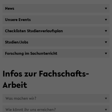
News
Un­se­re Events
Check­lis­ten Stu­di­en­ver­laufs­plan
Stu­di­en/Jobs
For­schung im Sach­un­ter­richt
Infos zur Fachschafts-​
Arbeit
Was ma­chen wir?
Wie könnt ihr uns er­rei­chen?