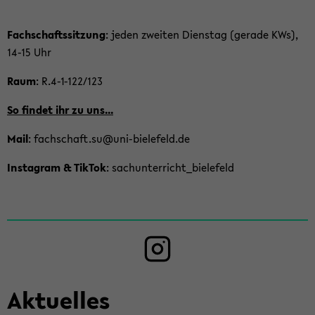
Fach­schafts­sit­zung
: jeden zwei­ten Diens­tag (ge­ra­de KWs),
14-15 Uhr
Raum
: R.4-​1-122/123
So fin­det ihr zu uns...
Mail
: fach­schaft.su@uni-​bielefeld.de
In­sta­gram & Tik­Tok
: sach­un­ter­rich­t_­bie­le­feld
In­sta­gram
Ak­tu­el­les