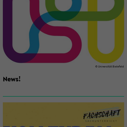
© Uni­ver­si­tät Bie­le­feld
News!