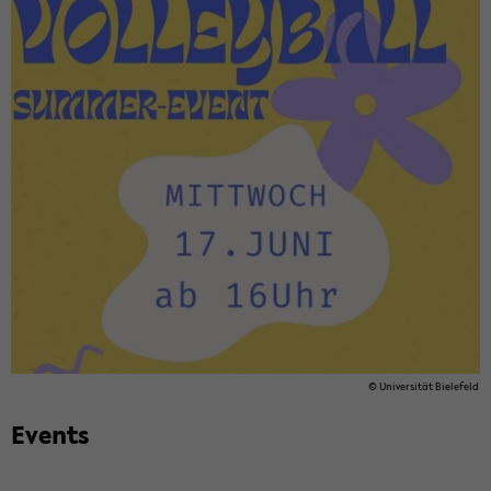
© Uni­ver­si­tät Bie­le­feld
Events