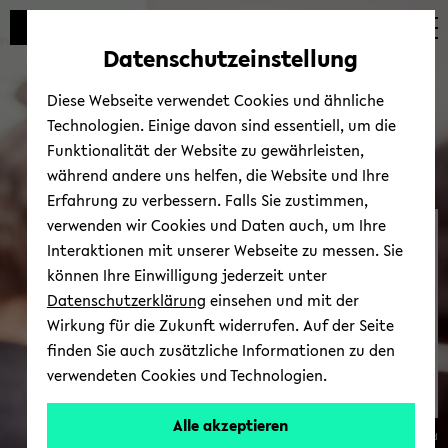
Automatische
zum
zum
zum
Inhaltswechsel
Hauptinhalt
Hauptmenü
Fußbereich
Datenschutzeinstellung
vermeiden
wechseln
wechseln
wechseln
Diese Webseite verwendet Cookies und ähnliche
Technologien. Einige davon sind essentiell, um die
Funktionalität der Website zu gewährleisten,
während andere uns helfen, die Website und Ihre
Erfahrung zu verbessern. Falls Sie zustimmen,
verwenden wir Cookies und Daten auch, um Ihre
Hoch­schul­di­dak­tik & Leh­
Interaktionen mit unserer Webseite zu messen. Sie
r­ent­wick­lung
können Ihre Einwilligung jederzeit unter
Datenschutzerklärung
einsehen und mit der
Wirkung für die Zukunft widerrufen. Auf der Seite
finden Sie auch zusätzliche Informationen zu den
verwendeten Cookies und Technologien.
Alle akzeptieren
© Uni­ver­si­tät Bie­le­feld