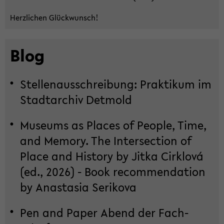
Herz­li­chen Glück­wunsch!
Blog
Stel­len­aus­schrei­bung: Prak­ti­kum im
Stadt­ar­chiv Det­mold
Mu­se­ums as Places of Peop­le, Time,
and Me­mo­ry. The In­ter­sec­tion of
Place and His­to­ry by Jitka Cirk­lová
(ed., 2026) - Book re­com­men­da­ti­on
by Ana­sta­sia Se­ri­ko­va
Pen and Paper Abend der Fach­