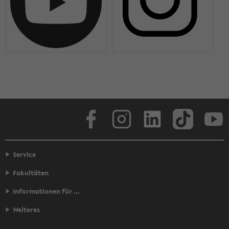
Face­book
In­sta­gram
Lin­ke­dIn
Tik­Tok
You
Service
Fakultäten
Informationen für ...
Weiteres