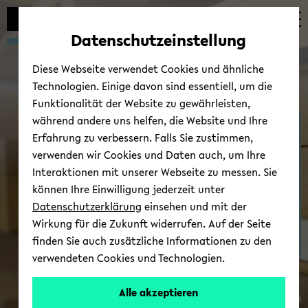
Automatische
zum
zum
zum
Inhaltswechsel
Hauptinhalt
Hauptmenü
Fußbereich
Datenschutzeinstellung
vermeiden
wechseln
wechseln
wechseln
Diese Webseite verwendet Cookies und ähnliche
Technologien. Einige davon sind essentiell, um die
Funktionalität der Website zu gewährleisten,
während andere uns helfen, die Website und Ihre
Ab­tei­lung Ge­schichts­wis­
Erfahrung zu verbessern. Falls Sie zustimmen,
sen­schaft
verwenden wir Cookies und Daten auch, um Ihre
Interaktionen mit unserer Webseite zu messen. Sie
können Ihre Einwilligung jederzeit unter
Datenschutzerklärung
einsehen und mit der
Wirkung für die Zukunft widerrufen. Auf der Seite
finden Sie auch zusätzliche Informationen zu den
verwendeten Cookies und Technologien.
Alle akzeptieren
© Uni­ver­si­tät Bie­le­feld