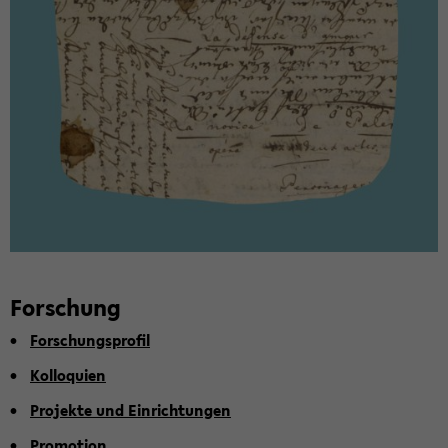
For­schung
For­schungs­pro­fil
Kol­lo­qui­en
Pro­jek­te und Ein­rich­tun­gen
Pro­mo­ti­on