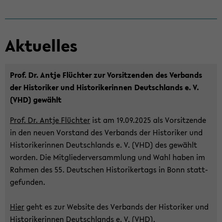
Ak­tu­el­les
Prof. Dr. Antje Flüch­ter zur Vor­sit­zen­den des Ver­bands
der His­to­ri­ker und His­to­ri­ke­rin­nen Deutsch­lands e. V.
(VHD) ge­wählt
Prof. Dr. Antje Flüch­ter
ist am 19.09.2025 als Vor­sit­zen­de
in den neuen Vor­stand des Ver­bands der His­to­ri­ker und
His­to­ri­ke­rin­nen Deutsch­lands e. V. (VHD) des ge­wählt
wor­den. Die Mit­glie­der­ver­samm­lung und Wahl haben im
Rah­men des 55. Deut­schen His­to­ri­ker­tags in Bonn statt­
ge­fun­den.
Hier
geht es zur Web­site des Ver­bands der His­to­ri­ker und
His­to­ri­ke­rin­nen Deutsch­lands e. V. (VHD).