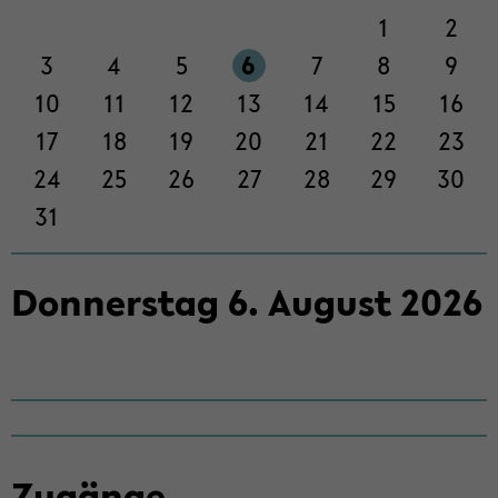
on
1
2
wech­
3
4
5
6
7
8
9
seln
10
11
12
13
14
15
16
17
18
19
20
21
22
23
24
25
26
27
28
29
30
31
Don­ners­tag
6
.
Au­gust
2026
Zu­gän­ge