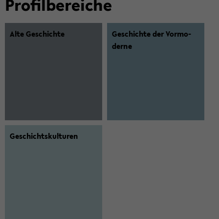
Pro­fil­be­rei­che
Alte Ge­schich­te
Ge­schich­te der Vor­mo­
der­ne
Ge­schichts­kul­tu­ren