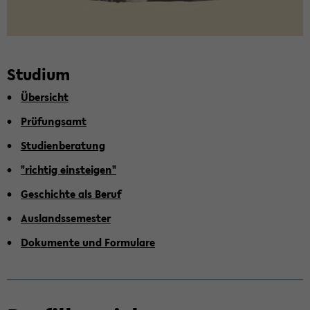
Stu­di­um
Über­sicht
Prü­fungs­amt
Stu­di­en­be­ra­tung
"rich­tig ein­stei­gen"
Ge­schich­te als Beruf
Aus­lands­se­mes­ter
Do­ku­men­te und For­mu­la­re