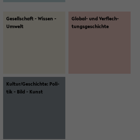
Ge­sell­schaft - Wis­sen -
Global-​ und Ver­flech­
Um­welt
tungs­ge­schich­te
Kul­tur/Ge­schich­te: Po­li­
tik - Bild - Kunst