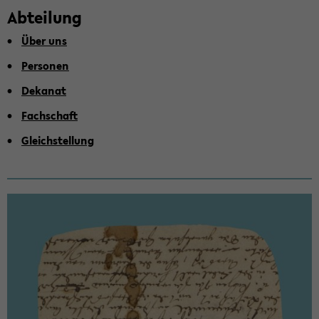
Ab­tei­lung
Über uns
Per­so­nen
De­ka­nat
Fach­schaft
Gleich­stel­lung