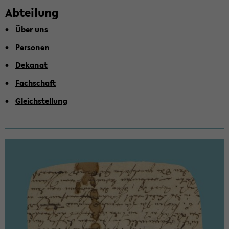
Ab­tei­lung
Über uns
Per­so­nen
De­ka­nat
Fach­schaft
Gleich­stel­lung