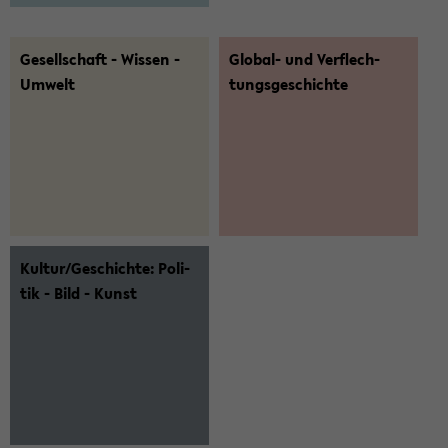
Ge­sell­schaft - Wis­sen -
Global-​ und Ver­flech­
Um­welt
tungs­ge­schich­te
Kul­tur/Ge­schich­te: Po­li­
tik - Bild - Kunst