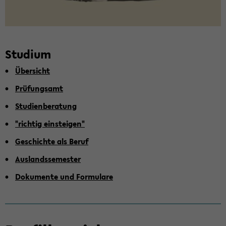
Stu­di­um
Über­sicht
Prü­fungs­amt
Stu­di­en­be­ra­tung
"rich­tig ein­stei­gen"
Ge­schich­te als Beruf
Aus­lands­se­mes­ter
Do­ku­men­te und For­mu­la­re