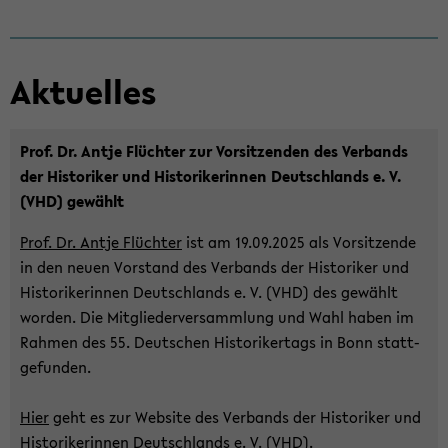
Ak­tu­el­les
Prof. Dr. Antje Flüch­ter zur Vor­sit­zen­den des Ver­bands
der His­to­ri­ker und His­to­ri­ke­rin­nen Deutsch­lands e. V.
(VHD) ge­wählt
Prof. Dr. Antje Flüch­ter
ist am 19.09.2025 als Vor­sit­zen­de
in den neuen Vor­stand des Ver­bands der His­to­ri­ker und
His­to­ri­ke­rin­nen Deutsch­lands e. V. (VHD) des ge­wählt
wor­den. Die Mit­glie­der­ver­samm­lung und Wahl haben im
Rah­men des 55. Deut­schen His­to­ri­ker­tags in Bonn statt­
ge­fun­den.
Hier
geht es zur Web­site des Ver­bands der His­to­ri­ker und
His­to­ri­ke­rin­nen Deutsch­lands e. V. (VHD).