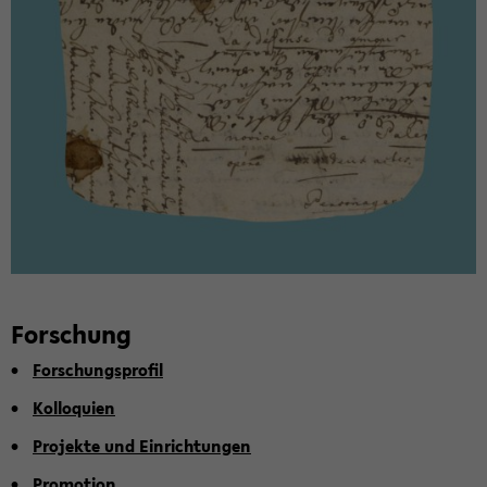
For­schung
For­schungs­pro­fil
Kol­lo­qui­en
Pro­jek­te und Ein­rich­tun­gen
Pro­mo­ti­on