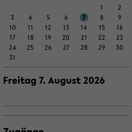
on
1
2
wech­
3
4
5
6
7
8
9
seln
10
11
12
13
14
15
16
17
18
19
20
21
22
23
24
25
26
27
28
29
30
31
Frei­tag
7
.
Au­gust
2026
Zu­gän­ge