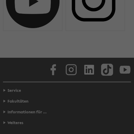
Face­book
In­sta­gram
Lin­ke­dIn
Tik­Tok
You
Service
Fakultäten
Informationen für ...
Weiteres