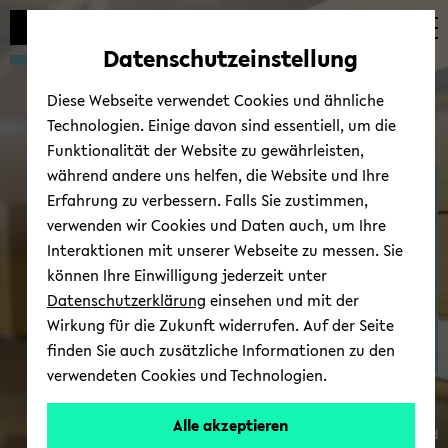
Automatische
zum
zum
zum
Inhaltswechsel
Hauptinhalt
Hauptmenü
Fußbereich
Datenschutzeinstellung
vermeiden
wechseln
wechseln
wechseln
Diese Webseite verwendet Cookies und ähnliche
Technologien. Einige davon sind essentiell, um die
Funktionalität der Website zu gewährleisten,
während andere uns helfen, die Website und Ihre
Ab­tei­lung Ge­schichts­wis­
Erfahrung zu verbessern. Falls Sie zustimmen,
sen­schaft
verwenden wir Cookies und Daten auch, um Ihre
Interaktionen mit unserer Webseite zu messen. Sie
können Ihre Einwilligung jederzeit unter
Datenschutzerklärung
einsehen und mit der
Wirkung für die Zukunft widerrufen. Auf der Seite
finden Sie auch zusätzliche Informationen zu den
verwendeten Cookies und Technologien.
Alle akzeptieren
© Uni­ver­si­tät Bie­le­feld