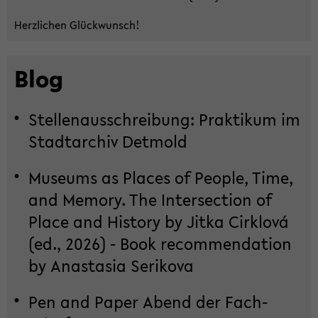
Herz­li­chen Glück­wunsch!
Blog
Stel­len­aus­schrei­bung: Prak­ti­kum im
Stadt­ar­chiv Det­mold
Mu­se­ums as Places of Peop­le, Time,
and Me­mo­ry. The In­ter­sec­tion of
Place and His­to­ry by Jitka Cirk­lová
(ed., 2026) - Book re­com­men­da­ti­on
by Ana­sta­sia Se­ri­ko­va
Pen and Paper Abend der Fach­