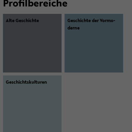
Pro­fil­be­rei­che
Alte Ge­schich­te
Ge­schich­te der Vor­mo­
der­ne
Ge­schichts­kul­tu­ren