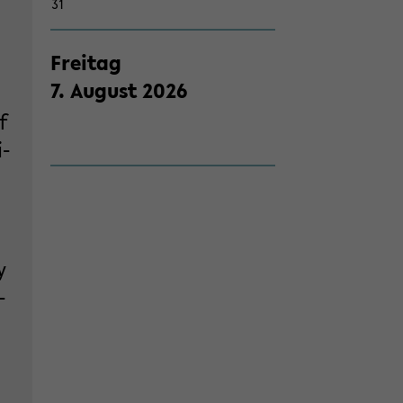
31
Frei­tag
7
.
Au­gust
2026
f
i­
y
­