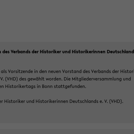
n des Ver­bands der His­to­ri­ker und His­to­ri­ke­rin­nen Deutsch­lan
als Vor­sit­zen­de in den neuen Vor­stand des Ver­bands der His­to­r
e. V. (VHD) des ge­wählt wor­den. Die Mit­glie­der­ver­samm­lung und
is­to­ri­ker­tags in Bonn statt­ge­fun­den.
His­to­ri­ker und His­to­ri­ke­rin­nen Deutsch­lands e. V. (VHD).