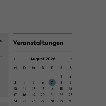
Zum
ds
Ver­an­stal­tun­gen
Haupt­
in­
halt
i­
Au­gust 2026
der
Sek­
M
D
M
D
F
S
S
ti­
1
2
on
3
4
5
6
7
8
9
wech­
10
11
12
13
14
15
16
seln
17
18
19
20
21
22
23
24
25
26
27
28
29
30