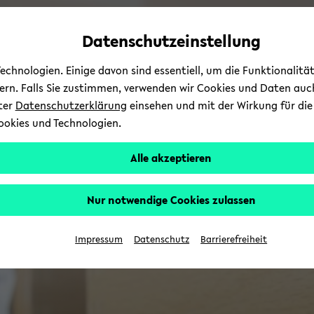
Automatische
zum
zum
zum
Inhaltswechsel
Hauptinhalt
Hauptmenü
Fußbereich
Datenschutzeinstellung
vermeiden
wechseln
wechseln
wechseln
chnologien. Einige davon sind essentiell, um die Funktionalit
sern. Falls Sie zustimmen, verwenden wir Cookies und Daten auc
nter
Datenschutzerklärung
einsehen und mit der Wirkung für die 
ookies und Technologien.
Alle akzeptieren
Nur notwendige Cookies zulassen
Impressum
Datenschutz
Barrierefreiheit