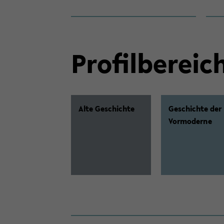
Pro­fil­be­rei­c
Alte Ge­schich­te
Ge­schich­te der
Vor­mo­der­ne