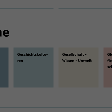
he
Ge­schichts­kul­tu­
Ge­sell­schaft -
Gl
ren
Wis­sen - Um­welt
fl
sc