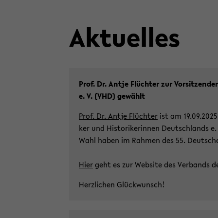
Ak­tu­el­les
Prof. Dr. Antje Flüch­ter zur Vor­sit­zen­de
e. V. (VHD) ge­wählt
Prof. Dr. Antje Flüch­ter
ist am 19.09.2025 
ker und His­to­ri­ke­rin­nen Deutsch­lands 
Wahl haben im Rah­men des 55. Deut­schen H
Hier
geht es zur Web­site des Ver­bands der 
Herz­li­chen Glück­wunsch!