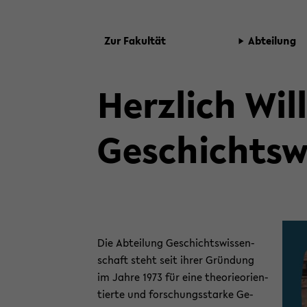
Zur Fa­kul­tät
Ab­tei­lung
Herz­lich Wil
Ge­schichts­w
Die Ab­tei­lung Ge­schichts­wis­sen­
schaft steht seit ihrer Grün­dung
im Jahre 1973 für eine theo­rie­ori­en­
tier­te und for­schungs­star­ke Ge­