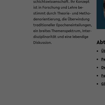
schichts­wis­sen­schaft. Ihr Kon­zept
ist in For­schung und Lehre be­
stimmt durch Theorie-​ und Me­tho­
den­ori­en­tie­rung, die Über­win­dung
tra­di­tio­nel­ler Epo­chen­ein­tei­lun­gen,
ein brei­tes The­men­spek­trum, In­ter­
dis­zi­pli­na­ri­tät und eine le­ben­di­ge
Ab­
Dis­kus­si­on.
Üb
Pe
De
Fa
Gl