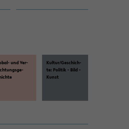
obal-​ und Ver­
Kul­tur/Ge­schich­
ech­tungs­ge­
te: Po­li­tik - Bild -
hich­te
Kunst