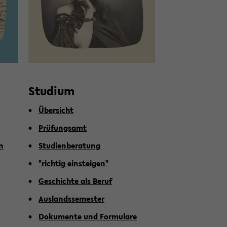
Stu­di­um
Über­sicht
Prü­fungs­amt
en
Stu­di­en­be­ra­tung
"rich­tig ein­stei­gen"
Ge­schich­te als Beruf
Aus­lands­se­mes­ter
Do­ku­men­te und For­mu­la­re