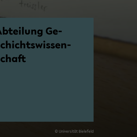
Ab­tei­lung Ge­
schichts­wis­sen­
schaft
© Uni­ver­si­tät Bie­le­feld