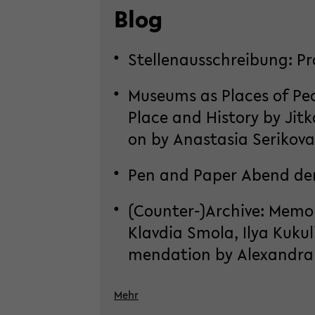
Blog
Stel­len­aus­schrei­bung: P
Mu­se­ums as Places of Peop
Place and His­to­ry by Jitk
on by Ana­sta­sia Se­ri­ko­va
Pen and Paper Abend der
(Counter-​)Ar­chi­ve: Me­mo­
Klav­dia Smola, Ilya Ku­ku­
men­da­ti­on by Alex­an­dra 
Mehr