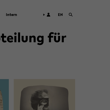
In­tern
EN
ZUR
ENG­
LI­
tei­lung für
SCHEN
SPRA­
CHE
WECH­
SELN