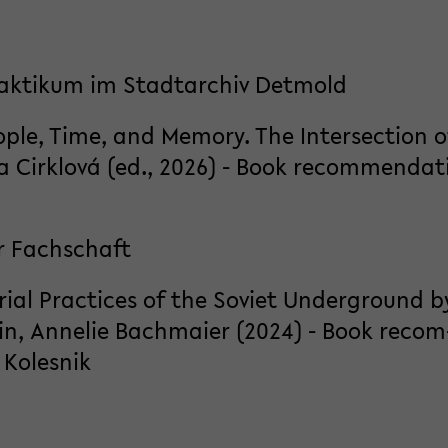
rak­ti­kum im Stadt­ar­chiv Det­mold
­le, Time, and Me­mo­ry. The In­ter­sec­tion o
a Cirk­lová (ed., 2026) - Book re­com­men­da­t
 Fach­schaft
ri­al Prac­ti­ces of the So­viet Un­der­ground b
lin, An­ne­lie Bach­mai­er (2024) - Book re­com
Ko­les­nik