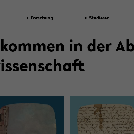
For­schung
Stu­die­ren
l­kom­men in der Ab­
is­sen­schaft