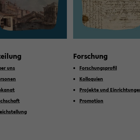
tei­lung
For­schung
er uns
For­schungs­pro­fil
r­so­nen
Kol­lo­qui­en
­ka­nat
Pro­jek­te und Ein­rich­tun­g
ch­schaft
Pro­mo­ti­on
eich­stel­lung