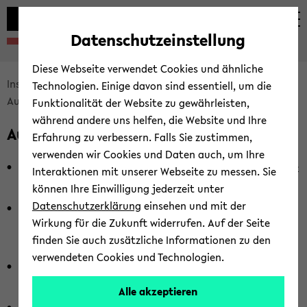
Automatische
zum
zum
zum
Inhaltswechsel
Hauptinhalt
Hauptmenü
Fußbereich
Datenschutzeinstellung
vermeiden
wechseln
wechseln
wechseln
Diese Webseite verwendet Cookies und ähnliche
Bread­
In­sti­tut für Pfle­ge­wis­sen­schaft
For­schung
Technologien. Einige davon sind essentiell, um die
crumb
Aus­wahl ak­tu­el­ler Pro­jek­te
Funktionalität der Website zu gewährleisten,
über­
während andere uns helfen, die Website und Ihre
Aus­wahl ak­tu­el­ler Pro­jek­te
sprin­
Erfahrung zu verbessern. Falls Sie zustimmen,
gen
verwenden wir Cookies und Daten auch, um Ihre
Ana­ly­se des Ein­sat­zes des Te­le­fon­in­ter­views zur Fest­stel­
und
Interaktionen mit unserer Webseite zu messen. Sie
lung der Pfle­ge­be­dürf­tig­keit nach dem SGB XI
(2023)
zum
können Ihre Einwilligung jederzeit unter
Haupt­
Datenschutzerklärung
einsehen und mit der
Wei­ter­ent­wick­lung der am­bu­lan­ten Lang­zeit­pfle­ge in
me­
Wirkung für die Zukunft widerrufen. Auf der Seite
Nordrhein-​Westfalen nach dem neuen Ver­ständ­nis von
nü
finden Sie auch zusätzliche Informationen zu den
Pfle­ge im SGB XI
(2022-​2023)
wech­
verwendeten Cookies und Technologien.
An­pas­sung der In­stru­men­te und Ver­fah­ren für Qua­li­
seln
täts­prü­fun­gen in der am­bu­lan­ten Pfle­ge
(2022-​2023)
Alle akzeptieren