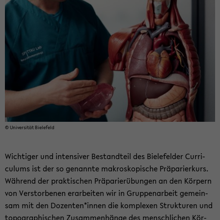
© Uni­ver­si­tät Bie­le­feld
Wich­ti­ger und in­ten­si­ver Be­stand­teil des Bie­le­fel­der Cur­ri­
cu­l­ums ist der so ge­nann­te ma­kro­sko­pi­sche Prä­pa­rier­kurs.
Wäh­rend der prak­ti­schen Prä­pa­rier­übun­gen an den Kör­pern
von Ver­stor­be­nen er­ar­bei­ten wir in Grup­pen­ar­beit ge­mein­
sam mit den Do­zen­ten*innen die kom­ple­xen Struk­tu­ren und
to­po­gra­phi­schen Zu­sam­men­hän­ge des mensch­li­chen Kör­