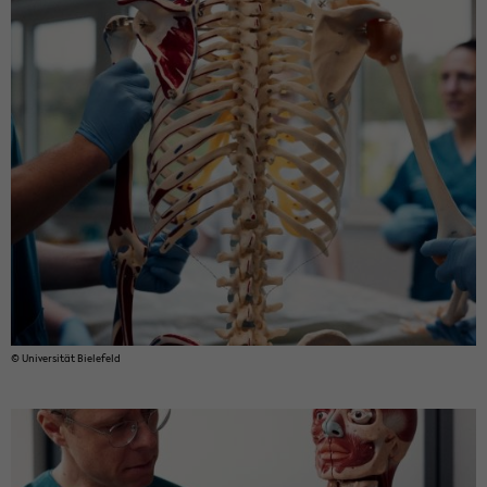
© Uni­ver­si­tät Bie­le­feld