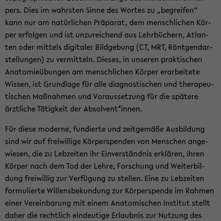
pers. Dies im wahrs­ten Sinne des Wor­tes zu „be­grei­fen“
kann nur am na­tür­li­chen Prä­pa­rat, dem mensch­li­chen Kör­
per er­fol­gen und ist un­zu­rei­chend aus Lehr­bü­chern, At­lan­
ten oder mit­tels di­gi­ta­ler Bild­ge­bung (CT, MRT, Rönt­gen­dar­
stel­lun­gen) zu ver­mit­teln. Die­ses, in un­se­ren prak­ti­schen
Ana­to­mie­übun­gen am mensch­li­chen Kör­per er­ar­bei­te­te
Wis­sen, ist Grund­la­ge für alle dia­gnos­ti­schen und the­ra­peu­
ti­schen Maß­nah­men und Vor­aus­set­zung für die spä­te­re
ärzt­li­che Tä­tig­keit der Ab­sol­vent*innen.
Für diese mo­der­ne, fun­dier­te und zeit­ge­mä­ße Aus­bil­dung
sind wir auf frei­wil­li­ge Kör­per­spen­den von Men­schen an­ge­
wie­sen, die zu Leb­zei­ten ihr Ein­ver­ständ­nis er­klä­ren, ihren
Kör­per nach dem Tod der Lehre, For­schung und Wei­ter­bil­
dung frei­wil­lig zur Ver­fü­gung zu stel­len. Eine zu Leb­zei­ten
for­mu­lier­te Wil­lens­be­kun­dung zur Kör­per­spen­de im Rah­men
einer Ver­ein­ba­rung mit einem Ana­to­mi­schen In­sti­tut stellt
daher die recht­lich ein­deu­ti­ge Er­laub­nis zur Nut­zung des