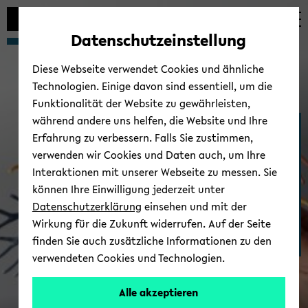
Automatische
zum
zum
zum
Inhaltswechsel
Hauptinhalt
Hauptmenü
Fußbereich
Datenschutzeinstellung
vermeiden
wechseln
wechseln
wechseln
Diese Webseite verwendet Cookies und ähnliche
Technologien. Einige davon sind essentiell, um die
Funktionalität der Website zu gewährleisten,
während andere uns helfen, die Website und Ihre
Medizinische Fakul­tät
Erfahrung zu verbessern. Falls Sie zustimmen,
OWL
verwenden wir Cookies und Daten auch, um Ihre
Interaktionen mit unserer Webseite zu messen. Sie
können Ihre Einwilligung jederzeit unter
Datenschutzerklärung
einsehen und mit der
Wirkung für die Zukunft widerrufen. Auf der Seite
finden Sie auch zusätzliche Informationen zu den
verwendeten Cookies und Technologien.
Alle akzeptieren