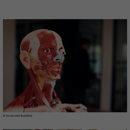
© Uni­ver­si­tät Bie­le­feld