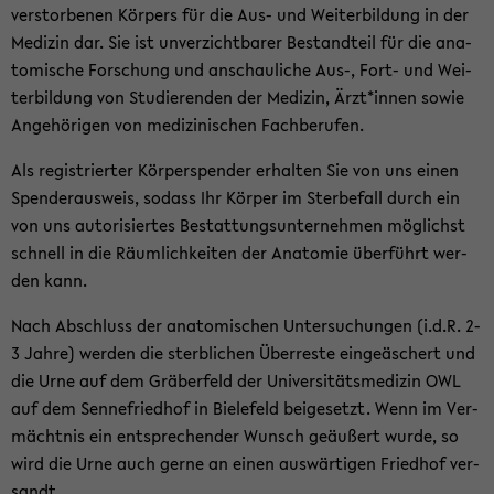
ver­stor­be­nen Kör­pers für die Aus- und Wei­ter­bil­dung in der
Me­di­zin dar. Sie ist un­ver­zicht­ba­rer Be­stand­teil für die ana­
to­mi­sche For­schung und an­schau­li­che Aus-, Fort- und Wei­
ter­bil­dung von Stu­die­ren­den der Me­di­zin, Ärzt*innen sowie
An­ge­hö­ri­gen von me­di­zi­ni­schen Fach­be­ru­fen.
Als re­gis­trier­ter Kör­per­spen­der er­hal­ten Sie von uns einen
Spen­der­aus­weis, so­dass Ihr Kör­per im Ster­be­fall durch ein
von uns au­to­ri­sier­tes Be­stat­tungs­un­ter­neh­men mög­lichst
schnell in die Räum­lich­kei­ten der Ana­to­mie über­führt wer­
den kann.
Nach Ab­schluss der ana­to­mi­schen Un­ter­su­chun­gen (i.d.R. 2-
3 Jahre) wer­den die sterb­li­chen Über­res­te ein­ge­äschert und
die Urne auf dem Grä­ber­feld der Uni­ver­si­täts­me­di­zin OWL
auf dem Sen­n­e­fried­hof in Bie­le­feld bei­gesetzt. Wenn im Ver­
mächt­nis ein ent­spre­chen­der Wunsch ge­äu­ßert wurde, so
wird die Urne auch gerne an einen aus­wär­ti­gen Fried­hof ver­
sandt.