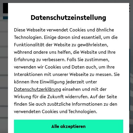
Automatische
zum
zum
zum
Inhaltswechsel
Hauptinhalt
Hauptmenü
Fußbereich
Datenschutzeinstellung
vermeiden
wechseln
wechseln
wechseln
Diese Webseite verwendet Cookies und ähnliche
Technologien. Einige davon sind essentiell, um die
Funktionalität der Website zu gewährleisten,
während andere uns helfen, die Website und Ihre
Bio­sta­tis­tik und Me­di­zi­ni­
Erfahrung zu verbessern. Falls Sie zustimmen,
sche Bio­me­trie
verwenden wir Cookies und Daten auch, um Ihre
Interaktionen mit unserer Webseite zu messen. Sie
können Ihre Einwilligung jederzeit unter
Datenschutzerklärung
einsehen und mit der
Wirkung für die Zukunft widerrufen. Auf der Seite
finden Sie auch zusätzliche Informationen zu den
verwendeten Cookies und Technologien.
Alle akzeptieren
© Uni­ver­si­tät Bie­le­feld