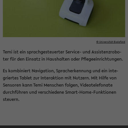
© Uni­ver­si­tät Bie­le­feld
Temi ist ein sprach­ge­steu­er­ter Service-​ und As­sis­tenz­ro­bo­
ter für den Ein­satz in Haus­hal­ten oder Pfle­ge­ein­rich­tun­gen.
Es kom­bi­niert Na­vi­ga­ti­on, Sprach­er­ken­nung und ein in­te­
grier­tes Ta­blet zur In­ter­ak­ti­on mit Nut­zern. Mit Hilfe von
Sen­so­ren kann Temi Men­schen fol­gen, Vi­deo­te­le­fo­na­te
durch­füh­ren und ver­schie­de­ne Smart-​Home-Funktionen
steu­ern.