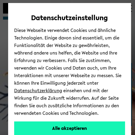
Automatische
zum
zum
zum
Inhaltswechsel
Hauptinhalt
Hauptmenü
Fußbereich
Datenschutzeinstellung
vermeiden
wechseln
wechseln
wechseln
Diese Webseite verwendet Cookies und ähnliche
Technologien. Einige davon sind essentiell, um die
Funktionalität der Website zu gewährleisten,
während andere uns helfen, die Website und Ihre
Erfahrung zu verbessern. Falls Sie zustimmen,
verwenden wir Cookies und Daten auch, um Ihre
Me­di­zi­ni­sche As­sis­tenz­
Interaktionen mit unserer Webseite zu messen. Sie
sys­te­me
können Ihre Einwilligung jederzeit unter
Datenschutzerklärung
einsehen und mit der
Wirkung für die Zukunft widerrufen. Auf der Seite
finden Sie auch zusätzliche Informationen zu den
verwendeten Cookies und Technologien.
Alle akzeptieren
© Uni­ver­si­tät Bie­le­feld/Pa­trick Poll­mei­er