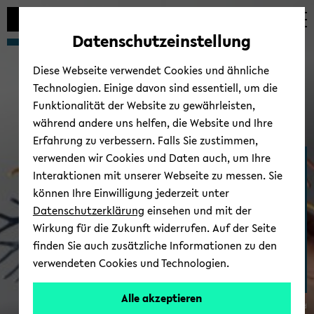
Automatische
zum
zum
zum
Inhaltswechsel
Hauptinhalt
Hauptmenü
Fußbereich
Datenschutzeinstellung
vermeiden
wechseln
wechseln
wechseln
Diese Webseite verwendet Cookies und ähnliche
Technologien. Einige davon sind essentiell, um die
Funktionalität der Website zu gewährleisten,
während andere uns helfen, die Website und Ihre
Erfahrung zu verbessern. Falls Sie zustimmen,
verwenden wir Cookies und Daten auch, um Ihre
Bio­sta­tis­tik und Me­di­zi­ni­
Interaktionen mit unserer Webseite zu messen. Sie
sche Bio­me­trie
können Ihre Einwilligung jederzeit unter
Datenschutzerklärung
einsehen und mit der
Wirkung für die Zukunft widerrufen. Auf der Seite
finden Sie auch zusätzliche Informationen zu den
verwendeten Cookies und Technologien.
Alle akzeptieren
© Uni­ver­si­tät Bie­le­feld