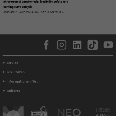
Face­book
In­sta­gram
Lin­ke­dIn
Tik­Tok
You
Service
Fakultäten
Informationen für ...
Weiteres