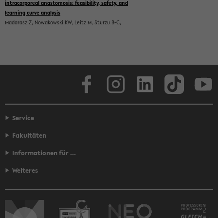
Face­book
In­sta­gram
Lin­ke­dIn
Tik­Tok
You
Service
Fakultäten
Informationen für ...
Weiteres