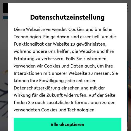
Automatische
zum
zum
zum
Inhaltswechsel
Hauptinhalt
Hauptmenü
Fußbereich
Datenschutzeinstellung
vermeiden
wechseln
wechseln
wechseln
Diese Webseite verwendet Cookies und ähnliche
Technologien. Einige davon sind essentiell, um die
Funktionalität der Website zu gewährleisten,
während andere uns helfen, die Website und Ihre
Erfahrung zu verbessern. Falls Sie zustimmen,
verwenden wir Cookies und Daten auch, um Ihre
Bio­sta­tis­tik und Me­di­zi­ni­
Interaktionen mit unserer Webseite zu messen. Sie
sche Bio­me­trie
können Ihre Einwilligung jederzeit unter
Datenschutzerklärung
einsehen und mit der
Wirkung für die Zukunft widerrufen. Auf der Seite
finden Sie auch zusätzliche Informationen zu den
verwendeten Cookies und Technologien.
Alle akzeptieren
© Uni­ver­si­tät Bie­le­feld