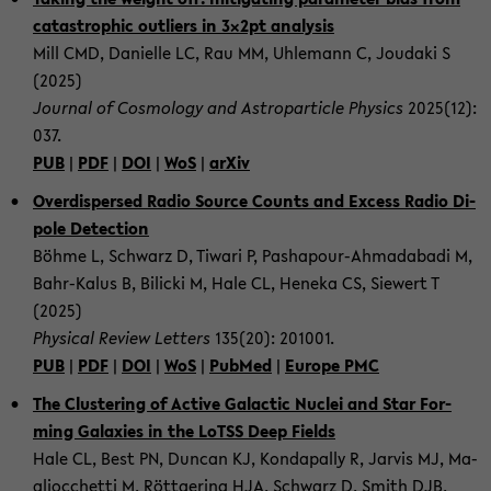
ca­ta­stro­phic out­liers in 3×2pt ana­ly­sis
Mill CMD, Da­ni­elle LC, Rau MM, Uh­le­mann C, Jou­da­ki S
(2025)
Jour­nal of Cos­mo­lo­gy and As­tro­par­ti­cle Phy­sics
2025(12):
037.
PUB
|
PDF
|
DOI
|
WoS
|
arXiv
Over­di­sper­sed Radio Source Counts and Ex­cess Radio Di­
po­le De­tec­tion
Böhme L, Schwarz D, Ti­wa­ri P, Pashapour-​Ahmadabadi M,
Bahr-​Kalus B, Bili­cki M, Hale CL, Hene­ka CS, Sie­wert T
(2025)
Phy­si­cal Re­view Let­ters
135(20): 201001.
PUB
|
PDF
|
DOI
|
WoS
|
Pub­Med
|
Eu­ro­pe PMC
The Clus­te­ring of Ac­ti­ve Ga­lac­tic Nu­clei and Star For­
ming Ga­la­xies in the LoTSS Deep Fields
Hale CL, Best PN, Dun­can KJ, Kond­a­pal­ly R, Jar­vis MJ, Ma­
glioc­chet­ti M, Rött­ge­ring HJA, Schwarz D, Smith DJB,