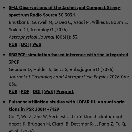
SMA Ob­ser­va­tions of the Ar­che­typal Com­pact Steep-​
spectrum Radio Source 3C 303.1
Bhut­kar R, Gur­well M, O'Dea C, Azadi M, Wil­kes B, Baum S,
Sa­i­k­ia DJ, Trem­blay G (2026)
As­tro­phy­si­cal Jour­nal
1006(1): 33.
PUB
|
DOI
|
WoS
SBi3PCF: simulation-​based in­fe­rence with the in­te­gra­ted
3PCF
Ge­bau­er D, Hal­der A, Seitz S, An­ba­ja­ga­ne D (2026)
Jour­nal of Cos­mo­lo­gy and As­tro­par­ti­cle Phy­sics
2026(06):
036.
PUB
|
PDF
|
DOI
|
WoS
|
Pre­print
Pul­sar sc­in­til­la­ti­on stu­dies with LOFAR III. An­nu­al va­ria­
ti­ons in PSR J0814+7429
Cai Y, Wu Z, Zhu W, Ver­biest J, Liu Y, Moo­chick­al Am­ba­l­
appat K, Brüg­gen M, Ci­ar­di B, Dett­mar R-J, Fang Z, Fu Q,
et al. (2026)