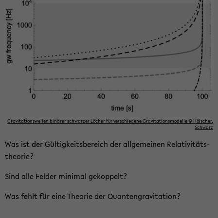
Gra­vi­ta­ti­ons­wel­len bi­nä­rer schwar­zer Lö­cher für ver­schie­de­ne Gra­vi­ta­ti­ons­mo­del­le © Höl­scher,
Schwarz
Was ist der Gül­tig­keits­be­reich der all­ge­mei­nen Re­la­ti­vi­täts­
theo­rie?
Sind alle Fel­der mi­ni­mal ge­kop­pelt?
Was fehlt für eine Theo­rie der Quan­ten­gra­vi­ta­ti­on?