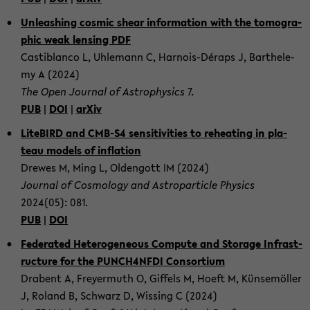
Un­lea­shing cos­mic shear in­for­ma­ti­on with the to­mo­gra­
phic weak len­sing PDF
Cas­ti­blan­co L, Uh­le­mann C, Harnois-​Déraps J, Bart­hele­
my A (2024)
The Open Jour­nal of As­tro­phy­sics
7.
PUB
|
DOI
|
arXiv
Li­te­BIRD and CMB-​S4 sen­si­ti­vi­ties to rehea­ting in pla­
teau mo­dels of in­fla­ti­on
Dre­wes M, Ming L, Old­en­gott IM (2024)
Jour­nal of Cos­mo­lo­gy and As­tro­par­ti­cle Phy­sics
2024(05): 081.
PUB
|
DOI
Fe­de­ra­ted He­te­ro­ge­ne­ous Com­pu­te and Sto­rage In­fra­st­
ruc­tu­re for the PUNCH4NFDI Con­sor­ti­um
Dra­bent A, Frey­er­muth O, Gif­fels M, Hoeft M, Kün­sem­öl­ler
J, Ro­land B, Schwarz D, Wis­sing C (2024)