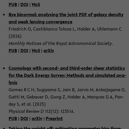
PUB
|
DOI
|
WoS
Bye bi­nor­mal: ana­ly­sing the joint PDF of ga­la­xy den­si­ty
and weak len­sing con­ver­gence
Fried­rich O, Cas­ti­blan­co To­losa L, Hal­der A, Uh­le­mann C
(2026)
Month­ly No­ti­ces of the Royal As­tro­no­mic­al So­cie­ty
.
PUB
|
DOI
|
WoS
|
arXiv
Cos­mo­lo­gy with second-​ and third-​order shear sta­tis­tics
for the Dark En­er­gy Sur­vey: Me­thods and si­mu­la­ted ana­
ly­sis
Gomes R C H, Su­gi­ya­ma S, Jain B, Jar­vis M, An­ba­ja­ga­ne D,
Gatti M, Ge­bau­er D, Gong Z, Hal­der A, Mar­ques G A, Pan­
dey S, et al. (2025)
Phy­si­cal Re­view D
112(12): 123514.
PUB
|
DOI
|
arXiv
|
Pre­print
Ta­king the weight off: mi­ti­ga­ting pa­ra­me­ter bias from