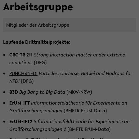
Ar­beits­grup­pe
Mit­glie­der der Ar­beits­grup­pe
Lau­fen­de Dritt­mit­tel­pro­jek­te:
CRC-​TR 211
Strong in­ter­ac­tion mat­ter under ex­tre­me
con­di­ti­ons
(DFG)
PUNCH4NFDI
Par­ti­cles, Uni­ver­se, Nu­Clei and Hadrons for
NFDI
(DFG)
B3D
Big Bang to Big Data
(MKW-​NRW)
ErUM-​IFT
In­for­ma­ti­ons­feld­theo­rie für Ex­pe­ri­men­te an
Groß­for­schungs­an­la­gen
(BMFTR ErUM-​Data)
ErUM-​IFT2
In­for­ma­ti­ons­feld­theo­rie für Ex­pe­ri­men­te an
Groß­for­schungs­an­la­gen 2
(BMFTR ErUM-​Data)