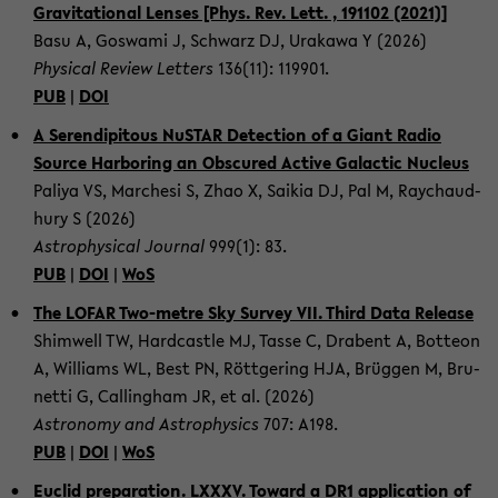
Gra­vi­ta­tio­nal Len­ses [Phys. Rev. Lett. , 191102 (2021)]
Basu A, Gos­wa­mi J, Schwarz DJ, Ura­ka­wa Y (2026)
Phy­si­cal Re­view Let­ters
136(11): 119901.
PUB
|
DOI
A Se­ren­di­pi­tous NuSTAR De­tec­tion of a Giant Radio
Source Har­bo­ring an Ob­scu­red Ac­ti­ve Ga­lac­tic Nu­cleus
Pa­li­ya VS, Mar­che­si S, Zhao X, Sa­i­k­ia DJ, Pal M, Ray­chaud­
hu­ry S (2026)
As­tro­phy­si­cal Jour­nal
999(1): 83.
PUB
|
DOI
|
WoS
The LOFAR Two-​metre Sky Sur­vey VII. Third Data Re­lease
Shim­well TW, Hard­cast­le MJ, Tasse C, Dra­bent A, Bot­te­on
A, Wil­liams WL, Best PN, Rött­ge­ring HJA, Brüg­gen M, Bru­
net­ti G, Cal­ling­ham JR, et al. (2026)
As­tro­no­my and As­tro­phy­sics
707: A198.
PUB
|
DOI
|
WoS
Euclid pre­pa­ra­ti­on. LXXXV. To­ward a DR1 ap­p­li­ca­ti­on of