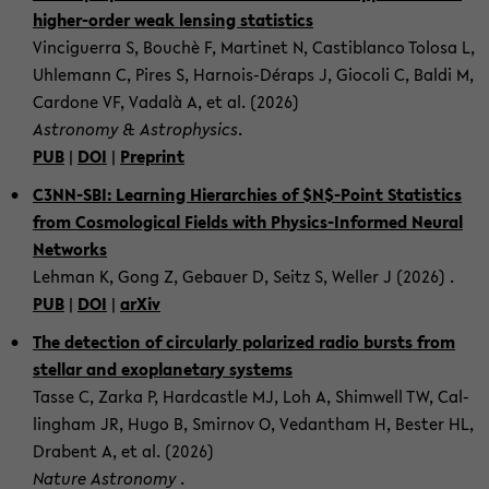
higher-​order weak len­sing sta­tis­tics
Vin­ci­guer­ra S, Bouchè F, Mar­ti­net N, Cas­ti­blan­co To­losa L,
Uh­le­mann C, Pires S, Harnois-​Déraps J, Gio­co­li C, Baldi M,
Car­do­ne VF, Vadalà A, et al. (2026)
As­tro­no­my & As­tro­phy­sics
.
PUB
|
DOI
|
Pre­print
C3NN-​SBI: Lear­ning Hier­ar­chies of $N$-​Point Sta­tis­tics
from Cos­mo­lo­gi­cal Fields with Physics-​Informed Neural
Net­works
Leh­man K, Gong Z, Ge­bau­er D, Seitz S, Wel­ler J (2026) .
PUB
|
DOI
|
arXiv
The de­tec­tion of cir­cu­lar­ly po­la­ri­zed radio bursts from
stel­lar and exo­pla­ne­ta­ry sys­tems
Tasse C, Zarka P, Hard­cast­le MJ, Loh A, Shim­well TW, Cal­
ling­ham JR, Hugo B, Smir­nov O, Ve­dan­t­ham H, Bes­ter HL,
Dra­bent A, et al. (2026)
Na­tu­re As­tro­no­my
.