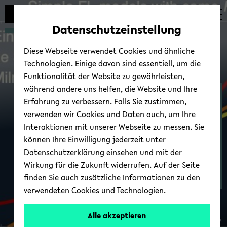
Automatische
zum
zum
zum
Inhaltswechsel
Hauptinhalt
Hauptmenü
Fußbereich
Datenschutzeinstellung
vermeiden
wechseln
wechseln
wechseln
Diese Webseite verwendet Cookies und ähnliche
Technologien. Einige davon sind essentiell, um die
Funktionalität der Website zu gewährleisten,
während andere uns helfen, die Website und Ihre
As­tro­te­il­chen, Kos­mo­lo­gie
Erfahrung zu verbessern. Falls Sie zustimmen,
& Gra­vi­ta­ti­on
verwenden wir Cookies und Daten auch, um Ihre
Interaktionen mit unserer Webseite zu messen. Sie
können Ihre Einwilligung jederzeit unter
Datenschutzerklärung
einsehen und mit der
Wirkung für die Zukunft widerrufen. Auf der Seite
finden Sie auch zusätzliche Informationen zu den
verwendeten Cookies und Technologien.
Alle akzeptieren
© Uni­ver­si­tät Bie­le­feld / Do­mi­nik Schwarz