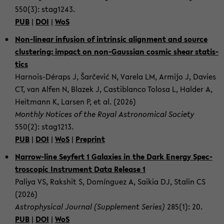
550(3): stag1243.
PUB
|
DOI
|
WoS
Non-​linear in­fu­si­on of in­trinsic align­ment and source
clus­te­ring: im­pact on non-​Gaussian cos­mic shear sta­tis­
tics
Harnois-​Déraps J, Šarčević N, Va­re­la LM, Ar­mi­jo J, Da­vies
CT, van Alfen N, Bla­zek J, Cas­ti­blan­co To­losa L, Hal­der A,
Heit­mann K, Lar­sen P, et al. (2026)
Month­ly No­ti­ces of the Royal As­tro­no­mic­al So­cie­ty
550(2): stag1213.
PUB
|
DOI
|
WoS
|
Pre­print
Narrow-​line Sey­fert 1 Ga­la­xies in the Dark En­er­gy Spec­
tro­scopic In­stru­ment Data Re­lease 1
Pa­li­ya VS, Raks­hit S, Domínguez A, Sa­i­k­ia DJ, Sta­lin CS
(2026)
As­tro­phy­si­cal Jour­nal (Sup­ple­ment Se­ries)
285(1): 20.
PUB
|
DOI
|
WoS