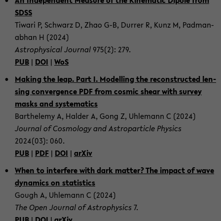
SDSS
Ti­wa­ri P, Schwarz D, Zhao G-B, Dur­rer R, Kunz M, Pad­man­
ab­han H (2024)
As­tro­phy­si­cal Jour­nal
975(2): 279.
PUB
|
DOI
|
WoS
Ma­king the leap. Part I. Mo­del­ling the re­con­st­ruc­ted len­
sing con­ver­gence PDF from cos­mic shear with sur­vey
masks and sys­te­ma­tics
Bart­hele­my A, Hal­der A, Gong Z, Uh­le­mann C (2024)
Jour­nal of Cos­mo­lo­gy and As­tro­par­ti­cle Phy­sics
2024(03): 060.
PUB
|
PDF
|
DOI
|
arXiv
When to in­ter­fe­re with dark mat­ter? The im­pact of wave
dy­na­mics on sta­tis­tics
Gough A, Uh­le­mann C (2024)
The Open Jour­nal of As­tro­phy­sics
7.
PUB
|
DOI
|
arXiv