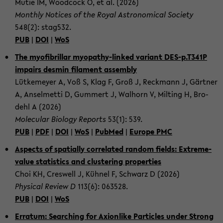
Mutie IM, Wood­cock O, et al. (2026)
Month­ly No­ti­ces of the Royal As­tro­no­mic­al So­cie­ty
548(2): stag532.
PUB
|
DOI
|
WoS
The myo­fi­bril­lar myopathy-​linked va­ri­ant DES-p.T341P
im­pairs des­min fi­la­ment as­sem­bly
Lüt­ke­mey­er A, Voß S, Klag F, Groß J, Reck­mann J, Gärt­ner
A, An­sel­met­ti D, Gum­mert J, Wal­horn V, Mil­ting H, Bro­
dehl A (2026)
Mole­cu­lar Bio­lo­gy Re­ports
53(1): 539.
PUB
|
PDF
|
DOI
|
WoS
|
Pub­Med
|
Eu­ro­pe PMC
Aspects of spa­ti­al­ly cor­re­la­ted ran­dom fields: Extreme-​
value sta­tis­tics and clus­te­ring pro­per­ties
Choi KH, Cres­well J, Kühnel F, Schwarz D (2026)
Phy­si­cal Re­view D
113(6): 063528.
PUB
|
DOI
|
WoS
Er­ra­tum: Se­ar­ching for Axi­on­like Par­ti­cles under Strong