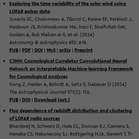
Ex­plo­ring the time va­ria­bi­li­ty of the solar wind using
LOFAR pul­sar data
Sus­ar­la SC, Chalu­meau A, Ti­bur­zi C, Keane EF, Ver­biest J,
Haz­boun JS, Krishn­a­ku­mar MA, Iraci F, Shai­ful­lah GM,
Gol­den A, Bak Niel­sen A-S, et al. (2024)
As­tro­no­my & As­tro­phy­sics
692: A18.
PUB
|
PDF
|
DOI
|
WoS
|
arXiv
|
Pre­print
C3NN: Cos­mo­lo­gi­cal Cor­re­la­tor Con­vo­lu­tio­nal Neural
Net­work an In­ter­pre­ta­ble Machine-​learning Frame­work
for Cos­mo­lo­gi­cal Ana­ly­ses
Gong Z, Hal­der A, Bohrdt A, Seitz S, Ge­bau­er D (2024)
The As­tro­phy­si­cal Jour­nal
971(2): 156.
PUB
|
DOI
|
Down­load (ext.)
Flux de­pen­dence of reds­hift dis­tri­bu­ti­on and clus­te­ring
of LOFAR radio sources
Bhard­waj N, Schwarz D, Hale CL, Dun­can KJ, Ca­me­ra S,
Hene­ka CS, Na­kon­ecz­ny SJ, Rott­ge­ring HJA, Sie­wert T, Ti­