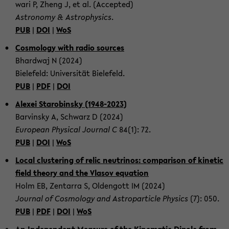
wa­ri P, Zheng J, et al. (Ac­cep­ted)
As­tro­no­my & As­tro­phy­sics
.
PUB
|
DOI
|
WoS
Cos­mo­lo­gy with radio sources
Bhard­waj N (2024)
Bie­le­feld: Uni­ver­si­tät Bie­le­feld.
PUB
|
PDF
|
DOI
Ale­xei Sta­ro­bin­sky (1948-​2023)
Bar­vin­sky A, Schwarz D (2024)
Eu­ropean Phy­si­cal Jour­nal C
84(1): 72.
PUB
|
DOI
|
WoS
Local clus­te­ring of relic neu­tri­nos: com­pa­ri­son of ki­ne­tic
field theo­ry and the Vlas­ov equa­ti­on
Holm EB, Zen­tar­ra S, Old­en­gott IM (2024)
Jour­nal of Cos­mo­lo­gy and As­tro­par­ti­cle Phy­sics
(7): 050.
PUB
|
PDF
|
DOI
|
WoS
An In­de­pen­dent Me­a­su­re of the Ki­ne­ma­tic Di­po­le from