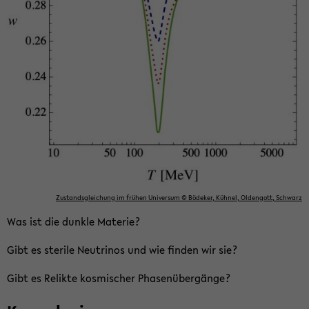
Zu­stands­glei­chung im frü­hen Uni­ver­sum © Bö­de­ker, Kühnel, Old­en­gott, Schwarz
Was ist die dunk­le Ma­te­rie?
Gibt es ste­ri­le Neu­tri­nos und wie fin­den wir sie?
Gibt es Re­lik­te kos­mi­scher Pha­sen­über­gän­ge?