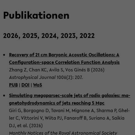
Pu­bli­ka­tio­nen
2026, 2025, 2024, 2023, 2022
Re­co­very of 21 cm Ba­ryo­nic Acoustic Oscil­la­ti­ons: A
Configuration-​space Cor­re­la­ti­on Func­tion Ana­ly­sis
Zhang Z, Chan KC, Avila S, Vos Ginés B (2026)
As­tro­phy­si­cal Jour­nal
1006(2): 207.
PUB
|
DOI
|
WoS
Si­mu­la­ting megaparsec-​scale jets of radio ga­la­xies: ma­
gne­to­hy­dro­dy­na­mics of jets reaching 5 Mpc
Giri G, Borgo­gno D, Ta­va­ni M, Mi­gno­ne A, Shar­ma P, Ghel­
ler C, Vit­to­ri­ni V, Wiita PJ, Fa­n­aroff B, Su­ria­no A, Sa­i­k­ia
DJ, et al. (2026)
Month­ly No­ti­ces of the Royal As­tro­no­mic­al So­cie­ty