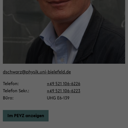
dschwarz@phy­sik.uni-​bielefeld.de
Te­le­fon
+49 521 106-​6226
Te­le­fon Sekr.
+49 521 106-​6223
Büro
UHG E6-​139
Im PEVZ an­zei­gen