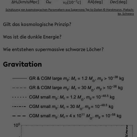
Schät­zung von kos­mo­lo­gi­schen Pa­ra­me­tern aus Su­per­no­va Typ Ia-​Daten © Horst­mann, Pietsch­
ke, Schwarz
Gilt das kos­mo­lo­gi­sche Prin­zip?
Was ist die dunk­le En­er­gie?
Wie ent­ste­hen su­per­mas­si­ve schwar­ze Lö­cher?
Gra­vi­ta­ti­on