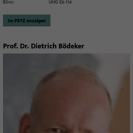
Büro
UHG E6-​114
Im PEVZ an­zei­gen
Prof. Dr. Diet­rich Bö­de­ker