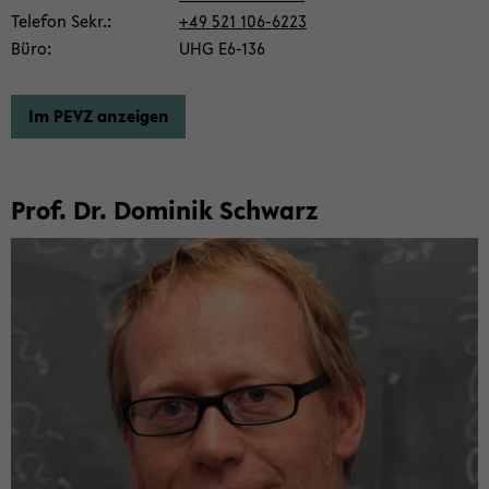
Te­le­fon Sekr.
+49 521 106-​6223
Büro
UHG E6-​136
Im PEVZ an­zei­gen
Prof. Dr. Do­mi­nik Schwarz