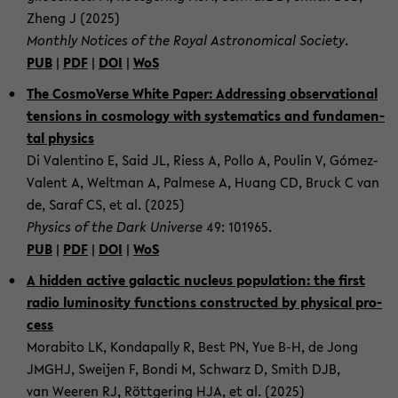
Zheng J (2025)
Month­ly No­ti­ces of the Royal As­tro­no­mic­al So­cie­ty
.
PUB
|
PDF
|
DOI
|
WoS
The Cos­mo­Ver­se White Paper: Ad­dres­sing ob­ser­va­tio­nal
ten­si­ons in cos­mo­lo­gy with sys­te­ma­tics and fun­da­men­
tal phy­sics
Di Va­len­ti­no E, Said JL, Riess A, Pollo A, Poulin V, Gómez-​
Valent A, Welt­man A, Pal­me­se A, Huang CD, Bruck C van
de, Saraf CS, et al. (2025)
Phy­sics of the Dark Uni­ver­se
49: 101965.
PUB
|
PDF
|
DOI
|
WoS
A hid­den ac­ti­ve ga­lac­tic nu­cleus po­pu­la­ti­on: the first
radio lu­mi­no­si­ty func­tions con­st­ruc­ted by phy­si­cal pro­
cess
Mo­rabi­to LK, Kond­a­pal­ly R, Best PN, Yue B-H, de Jong
JMGHJ, Swei­jen F, Bondi M, Schwarz D, Smith DJB,
van Weeren RJ, Rött­ge­ring HJA, et al. (2025)