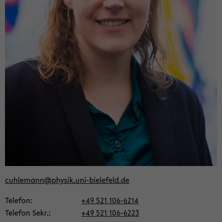
cuh­le­mann@phy­sik.uni-​bielefeld.de
Te­le­fon
+49 521 106-​6214
Te­le­fon Sekr.
+49 521 106-​6223