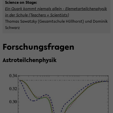
Sci­ence on Stage:
Ein Quark kommt nie­mals al­lein - Ele­me­tar­teil­chen­phy­sik
in der Schu­le
(Tea­chers + Sci­en­tists)
Tho­mas Sa­watz­ky (Ge­samt­schu­le Hüll­horst) und Do­mi­nik
Schwarz
For­schungs­fra­gen
As­tro­te­il­chen­phy­sik