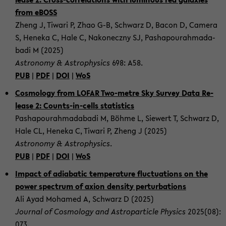
from eBOSS
Zheng J, Ti­wa­ri P, Zhao G-B, Schwarz D, Bacon D, Ca­me­ra
S, Hene­ka C, Hale C, Na­kon­ecz­ny SJ, Pas­h­a­pou­rah­mad­a­
ba­di M (2025)
As­tro­no­my & As­tro­phy­sics
698: A58.
PUB
|
PDF
|
DOI
|
WoS
Cos­mo­lo­gy from LOFAR Two-​metre Sky Sur­vey Data Re­
lease 2: Counts-​in-cells sta­tis­tics
Pas­h­a­pou­rah­mad­a­ba­di M, Böhme L, Sie­wert T, Schwarz D,
Hale CL, Hene­ka C, Ti­wa­ri P, Zheng J (2025)
As­tro­no­my & As­tro­phy­sics
.
PUB
|
PDF
|
DOI
|
WoS
Im­pact of adia­ba­tic tem­pe­ra­tu­re fluc­tua­tions on the
power spec­trum of axion den­si­ty per­tur­ba­ti­ons
Ali Ayad Mo­ha­med A, Schwarz D (2025)
Jour­nal of Cos­mo­lo­gy and As­tro­par­ti­cle Phy­sics
2025(08):
073.