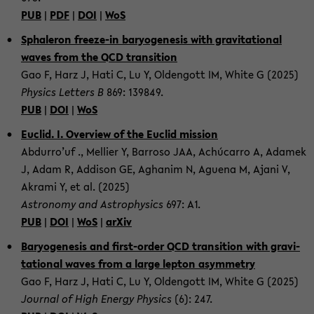
PUB
|
PDF
|
DOI
|
WoS
Spha­le­ron freeze-​in ba­ryo­ge­ne­sis with gra­vi­ta­tio­nal
waves from the QCD tran­si­ti­on
Gao F, Harz J, Hati C, Lu Y, Old­en­gott IM, White G (2025)
Phy­sics Let­ters B
869: 139849.
PUB
|
DOI
|
WoS
Euclid. I. Over­view of the Euclid mis­si­on
Ab­dur­ro’uf ., Mel­lier Y, Bar­ro­so JAA, Achúcarro A, Ada­mek
J, Adam R, Addi­son GE, Ag­hanim N, Aguena M, Ajani V,
Akra­mi Y, et al. (2025)
As­tro­no­my and As­tro­phy­sics
697: A1.
PUB
|
DOI
|
WoS
|
arXiv
Ba­ryo­ge­ne­sis and first-​order QCD tran­si­ti­on with gra­vi­
ta­tio­nal waves from a large lep­ton asym­me­try
Gao F, Harz J, Hati C, Lu Y, Old­en­gott IM, White G (2025)
Jour­nal of High En­er­gy Phy­sics
(6): 247.