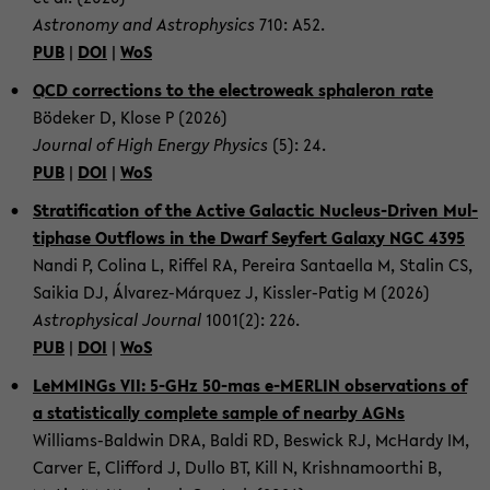
As­tro­no­my and As­tro­phy­sics
710: A52.
PUB
|
DOI
|
WoS
QCD cor­rec­tions to the elec­tro­weak spha­le­ron rate
Bö­de­ker D, Klose P (2026)
Jour­nal of High En­er­gy Phy­sics
(5): 24.
PUB
|
DOI
|
WoS
Stra­ti­fi­ca­ti­on of the Ac­ti­ve Ga­lac­tic Nucleus-​Driven Mul­
ti­pha­se Out­flows in the Dwarf Sey­fert Ga­la­xy NGC 4395
Nandi P, Co­li­na L, Rif­fel RA, Pe­rei­ra San­tael­la M, Sta­lin CS,
Sa­i­k­ia DJ, Álvarez-​Márquez J, Kissler-​Patig M (2026)
As­tro­phy­si­cal Jour­nal
1001(2): 226.
PUB
|
DOI
|
WoS
LeM­MINGs VII: 5-GHz 50-​mas e-​MERLIN ob­ser­va­tions of
a sta­tis­ti­cal­ly com­ple­te sam­ple of ne­ar­by AGNs
Williams-​Baldwin DRA, Baldi RD, Bes­wick RJ, McHar­dy IM,
Car­ver E, Clif­ford J, Dullo BT, Kill N, Krish­na­moor­thi B,