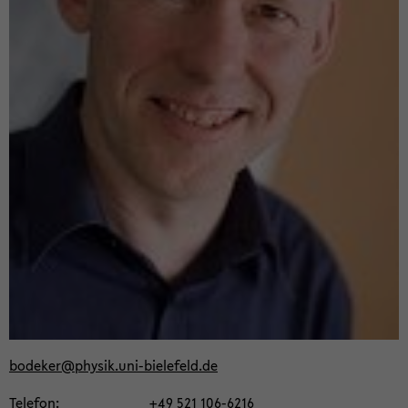
bo­de­ker@phy­sik.uni-​bielefeld.de
Te­le­fon
+49 521 106-​6216