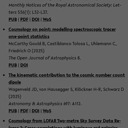
Month­ly No­ti­ces of the Royal As­tro­no­mic­al So­cie­ty: Let­
ters
536(1): L32-​L37.
PUB
|
PDF
|
DOI
|
WoS
Cos­mo­lo­gy on point: mo­del­ling spec­tro­scopic tracer
one-​point sta­tis­tics
Mc­Car­thy Gould B, Cas­ti­blan­co To­losa L, Uh­le­mann C,
Fried­rich O (2025)
The Open Jour­nal of As­tro­phy­sics
8.
PUB
|
DOI
The ki­ne­ma­tic con­tri­bu­ti­on to the cos­mic num­ber count
di­po­le
Wa­gen­veld JD, von Hau­seg­ger S, Klöck­ner H-R, Schwarz D
(2025)
As­tro­no­my & As­tro­phy­sics
697: A112.
PUB
|
PDF
|
DOI
|
WoS
Cos­mo­lo­gy from LOFAR Two-​metre Sky Sur­vey Data Re­
lease 2: Cross-​correlations with lu­min­ous red ga­la­xies