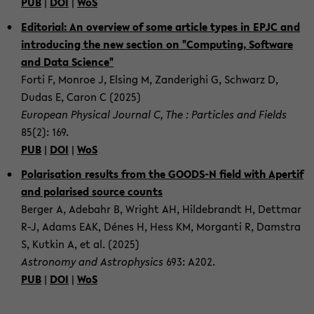
PUB
|
DOI
|
WoS
Edi­to­ri­al: An over­view of some ar­ti­cle types in EPJC and
in­tro­du­cing the new sec­tion on "Com­pu­ting, Soft­ware
and Data Sci­ence"
Forti F, Mon­roe J, El­sing M, Zan­de­righi G, Schwarz D,
Dudas E, Caron C (2025)
Eu­ropean Phy­si­cal Jour­nal C, The : Par­ti­cles and Fields
85(2): 169.
PUB
|
DOI
|
WoS
Po­la­ri­sa­ti­on re­sults from the GOODS-​N field with Aper­tif
and po­la­ri­sed source counts
Ber­ger A, Ade­bahr B, Wright AH, Hil­de­brandt H, Dett­mar
R-J, Adams EAK, Dénes H, Hess KM, Mor­gan­ti R, Dam­s­tra
S, Kut­kin A, et al. (2025)
As­tro­no­my and As­tro­phy­sics
693: A202.
PUB
|
DOI
|
WoS