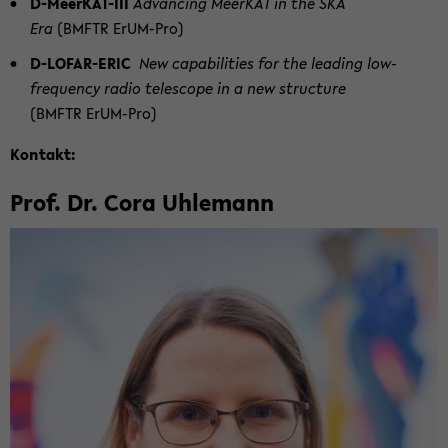
D-​MeerKAT-III
Ad­van­cing Meer­KAT in the SKA
Era
(BMFTR ErUM-​Pro)
D-​LOFAR-ERIC
New ca­pa­bi­li­ties for the lea­ding low-​
frequency radio te­le­scope in a new struc­tu­re
(BMFTR ErUM-​Pro)
Kon­takt:
Prof. Dr. Cora Uh­le­mann